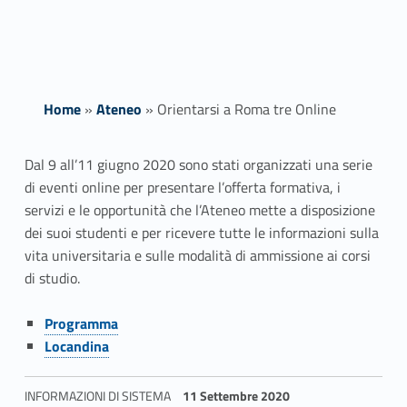
Home
»
Ateneo
»
Orientarsi a Roma tre Online
O
Dal 9 all’11 giugno 2020 sono stati organizzati una serie
di eventi online per presentare l’offerta formativa, i
r
servizi e le opportunità che l’Ateneo mette a disposizione
i
dei suoi studenti e per ricevere tutte le informazioni sulla
vita universitaria e sulle modalità di ammissione ai corsi
e
di studio.
n
Link identifier #identifier__129786-1
Programma
Link identifier #identifier__82226-2
t
Locandina
a
INFORMAZIONI DI SISTEMA
11 Settembre 2020