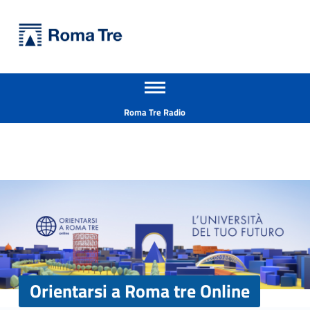
Primary Menu
Università Roma Tre
Orientarsi a Roma tre Online - Università Roma Tre
Apri il menu secondario
L’Università degli Studi Roma Tre è un’università giovane e per giovani, è nata nel 1992 ed è rapidamente cresciuta sia in termini di studenti che di corsi di studio offerti. Sono attivi 13 dipartimenti che offrono corsi di Laurea, Laurea magistrale, Master, Corsi di perfezionamento, Dottorati di ricerca e Scuole di specializzazione
Header info sidebar
Roma Tre Radio
Orientarsi a Roma tre Online