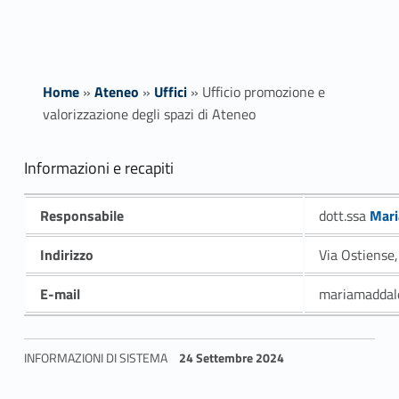
Home
»
Ateneo
»
Uffici
»
Ufficio promozione e
valorizzazione degli spazi di Ateneo
U
Informazioni e recapiti
f
Link identifier #identifier__171923-1
Responsabile
dott.ssa
Mari
Raffae
f
Indirizzo
Via Ostiense
i
E-mail
mariamaddale
c
i
INFORMAZIONI DI SISTEMA
24 Settembre 2024
o
Skip back to navigation