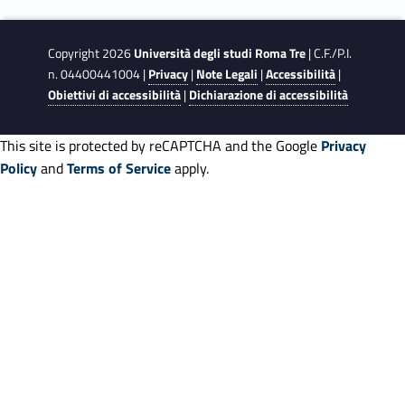
p
r
Copyright 2026
Università degli studi Roma Tre
| C.F./P.I.
n. 04400441004 |
Privacy
|
Note Legali
|
Accessibilità
|
o
Obiettivi di accessibilità
|
Dichiarazione di accessibilità
m
This site is protected by reCAPTCHA and the Google
Privacy
o
Policy
and
Terms of Service
apply.
z
i
o
n
e
e