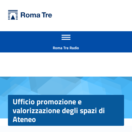
Primary Menu
Università Roma Tre
Ufficio promozione e valorizzazione degli spazi di Ateneo - Università Roma Tre
Apri il menu secondario
L’Università degli Studi Roma Tre è un’università giovane e per giovani, è nata nel 1992 ed è rapidamente cresciuta sia in termini di studenti che di corsi di studio offerti. Sono attivi 13 dipartimenti che offrono corsi di Laurea, Laurea magistrale, Master, Corsi di perfezionamento, Dottorati di ricerca e Scuole di specializzazione
Header info sidebar
Roma Tre Radio
Ufficio promozione e
valorizzazione degli spazi di
Ateneo