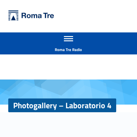
Primary Menu
Università Roma Tre
Photogallery - Laboratorio 4 - Università Roma Tre
Apri il menu secondario
L’Università degli Studi Roma Tre è un’università giovane e per giovani, è nata nel 1992 ed è rapidamente cresciuta sia in termini di studenti che di corsi di studio offerti. Sono attivi 13 dipartimenti che offrono corsi di Laurea, Laurea magistrale, Master, Corsi di perfezionamento, Dottorati di ricerca e Scuole di specializzazione
Header info sidebar
Roma Tre Radio
Photogallery – Laboratorio 4