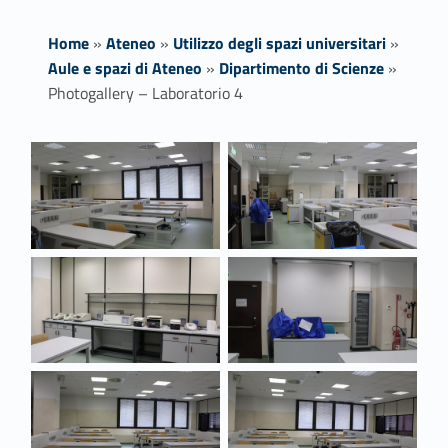
Home
»
Ateneo
»
Utilizzo degli spazi universitari
»
Aule e spazi di Ateneo
»
Dipartimento di Scienze
»
Photogallery – Laboratorio 4
Link identifier #identifier__22352-1
Link identifier #identifier__114057-2
P
h
o
Link identifier #identifier__97440-3
Link identifier #identifier__15067-4
t
o
g
Link identifier #identifier__91023-5
Link identifier #identifier__110384-6
a
l