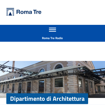
Primary Menu
Università Roma Tre
Dipartimento di Architettura - Università Roma Tre
Apri il menu secondario
L’Università degli Studi Roma Tre è un’università giovane e per giovani, è nata nel 1992 ed è rapidamente cresciuta sia in termini di studenti che di corsi di studio offerti. Sono attivi 13 dipartimenti che offrono corsi di Laurea, Laurea magistrale, Master, Corsi di perfezionamento, Dottorati di ricerca e Scuole di specializzazione
Header info sidebar
Roma Tre Radio
Dipartimento di Architettura