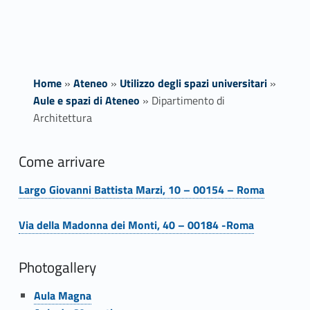
Home
»
Ateneo
»
Utilizzo degli spazi universitari
»
Aule e spazi di Ateneo
»
Dipartimento di
Architettura
D
Come arrivare
i
Largo Giovanni Battista Marzi, 10 – 00154 – Roma
Link identifier #identifier__91473-1
p
Via della Madonna dei Monti, 40 – 00184 -Roma
a
Link identifier #identifier__139134-2
Photogallery
r
Link identifier #identifier__6704-3
t
Aula Magna
Link identifier #identifier__152958-4