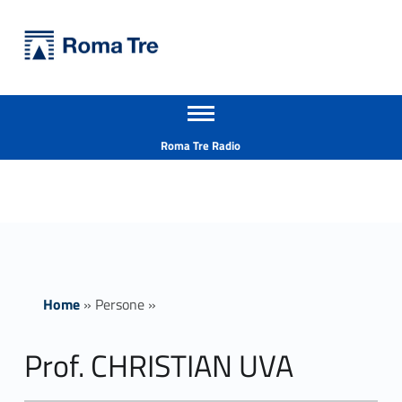
Primary Menu
Università Roma Tre
Prof. CHRISTIAN UVA - Università Roma Tre
Apri il menu secondario
L’Università degli Studi Roma Tre è un’università giovane e per giovani, è nata nel 1992 ed è rapidamente cresciuta sia in termini di studenti che di corsi di studio offerti. Sono attivi 13 dipartimenti che offrono corsi di Laurea, Laurea magistrale, Master, Corsi di perfezionamento, Dottorati di ricerca e Scuole di specializzazione
Header info sidebar
Roma Tre Radio
Home
»
Persone
»
Prof. CHRISTIAN UVA