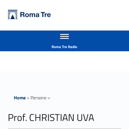
Primary Menu
Università Roma Tre
Prof. CHRISTIAN UVA - Università Roma Tre
Apri il menu secondario
L’Università degli Studi Roma Tre è un’università giovane e per giovani, è nata nel 1992 ed è rapidamente cresciuta sia in termini di studenti che di corsi di studio offerti. Sono attivi 13 dipartimenti che offrono corsi di Laurea, Laurea magistrale, Master, Corsi di perfezionamento, Dottorati di ricerca e Scuole di specializzazione
Header info sidebar
Roma Tre Radio
Home
»
Persone
»
Prof. CHRISTIAN UVA