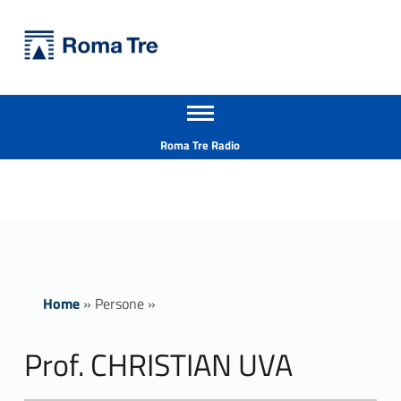
Primary Menu
Università Roma Tre
Prof. CHRISTIAN UVA - Università Roma Tre
Apri il menu secondario
L’Università degli Studi Roma Tre è un’università giovane e per giovani, è nata nel 1992 ed è rapidamente cresciuta sia in termini di studenti che di corsi di studio offerti. Sono attivi 13 dipartimenti che offrono corsi di Laurea, Laurea magistrale, Master, Corsi di perfezionamento, Dottorati di ricerca e Scuole di specializzazione
Header info sidebar
Roma Tre Radio
Home
»
Persone
»
Prof. CHRISTIAN UVA