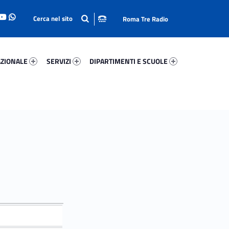
Roma Tre Radio
onale 82683-93
Servizi 45169-114
Dipartimenti E Scuole 93186-140
ZIONALE
SERVIZI
DIPARTIMENTI E SCUOLE