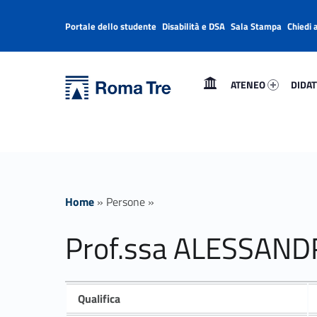
Portale dello studente
Disabilità e DSA
Sala Stampa
Chiedi 
Header info sidebar
Primary Menu
Ateneo 22680-1
Didatt
Università Roma Tre
Prof.ssa ALESSANDRA CHIERA - Università Roma Tre
ATENEO
DIDAT
L’Università degli Studi Roma Tre è un’università giovane e per giovani, è nata nel 1992 ed è rapidamente cresciuta sia in termini di studenti che di corsi di studio offerti. Sono attivi 13 dipartimenti che offrono corsi di Laurea, Laurea magistrale, Master, Corsi di perfezionamento, Dottorati di ricerca e Scuole di specializzazione
Home
»
Persone
»
Prof.ssa ALESSAND
Qualifica