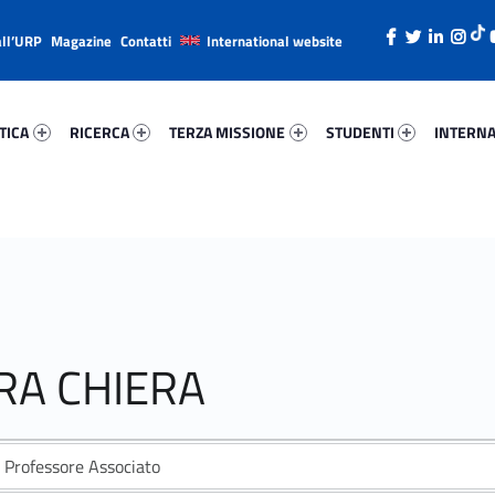
all’URP
Magazine
Contatti
International website
ica 89460-26
Ricerca 71175-38
Terza Missione 43673-49
Studenti 37151-66
Internazi
TICA
RICERCA
TERZA MISSIONE
STUDENTI
INTERNA
RA CHIERA
Professore Associato