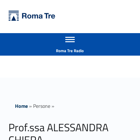
Primary Menu
Università Roma Tre
Prof.ssa ALESSANDRA CHIERA - Università Roma Tre
Apri il menu secondario
L’Università degli Studi Roma Tre è un’università giovane e per giovani, è nata nel 1992 ed è rapidamente cresciuta sia in termini di studenti che di corsi di studio offerti. Sono attivi 13 dipartimenti che offrono corsi di Laurea, Laurea magistrale, Master, Corsi di perfezionamento, Dottorati di ricerca e Scuole di specializzazione
Header info sidebar
Roma Tre Radio
Home
»
Persone
»
Prof.ssa ALESSANDRA
CHIERA