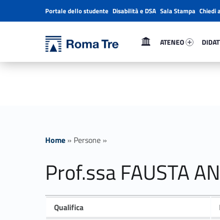
Portale dello studente
Disabilità e DSA
Sala Stampa
Chiedi 
Header info sidebar
Primary Menu
Ateneo 57358-1
Didatt
Università Roma Tre
ATENEO
DIDAT
Prof.ssa FAUSTA ANTONUCCI ricerca - Università Roma Tre
L’Università degli Studi Roma Tre è un’università giovane e per giovani, è nata nel 1992 ed è rapidamente cresciuta sia in termini di studenti che di corsi di studio offerti. Sono attivi 13 dipartimenti che offrono corsi di Laurea, Laurea magistrale, Master, Corsi di perfezionamento, Dottorati di ricerca e Scuole di specializzazione
Home
»
Persone
»
Prof.ssa FAUSTA A
Qualifica