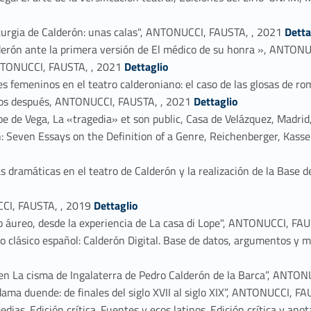
Link identifier #identifier_person_54230-10
turgia de Calderón: unas calas", ANTONUCCI, FAUSTA, , 2021
Detta
Calderón ante la primera versión de El médico de su honra », ANTON
Link identifier #identifier_person_195938-12
 ANTONUCCI, FAUSTA, , 2021
Dettaglio
ajes femeninos en el teatro calderoniano: el caso de las glosas d
Link identifier #identifier_person_29223-14
años después, ANTONUCCI, FAUSTA, , 2021
Dettaglio
ope de Vega, La «tragedia» et son public, Casa de Velázquez, Mad
n: Seven Essays on the Definition of a Genre, Reichenberger, Kas
s dramáticas en el teatro de Calderón y la realización de la Base d
Link identifier #identifier_person_105307-17
CCI, FAUSTA, , 2019
Dettaglio
ro áureo, desde la experiencia de La casa di Lope", ANTONUCCI, FA
o clásico español: Calderón Digital. Base de datos, argumentos y
 en La cisma de Ingalaterra de Pedro Calderón de la Barca”, ANTO
dama duende: de finales del siglo XVII al siglo XIX”, ANTONUCCI, F
ias. Edición crítica. Fuentes y ecos latinos. Edición crítica y ano