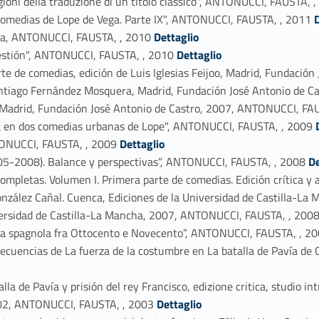
agioni della traduzione di un titolo classico", ANTONUCCI, FAUSTA, 
Link identifier #identifie
 Comedias de Lope de Vega. Parte IX", ANTONUCCI, FAUSTA, , 2011
Link identifier #identifier_person_115370-49
dia, ANTONUCCI, FAUSTA, , 2010
Dettaglio
Link identifier #identifier_person_5694-50
uestión", ANTONUCCI, FAUSTA, , 2010
Dettaglio
te de comedias, edición de Luis Iglesias Feijoo, Madrid, Fundación
ntiago Fernández Mosquera, Madrid, Fundación José Antonio de Cas
, Madrid, Fundación José Antonio de Castro, 2007, ANTONUCCI, FA
Link identifier #iden
ría en dos comedias urbanas de Lope", ANTONUCCI, FAUSTA, , 2009
Link identifier #identifier_person_196070-53
ANTONUCCI, FAUSTA, , 2009
Dettaglio
Link identifier #identifier_person_97815-54
2005-2008). Balance y perspectivas”, ANTONUCCI, FAUSTA, , 2008
De
completas. Volumen I. Primera parte de comedias. Edición crítica y 
onzález Cañal. Cuenca, Ediciones de la Universidad de Castilla-La
niversidad de Castilla-La Mancha, 2007, ANTONUCCI, FAUSTA, , 200
tiva spagnola fra Ottocento e Novecento”, ANTONUCCI, FAUSTA, , 2
 secuencias de La fuerza de la costumbre en La batalla de Pavía de
lla de Pavía y prisión del rey Francisco, edizione critica, studio 
Link identifier #identifier_person_51238-58
 2002, ANTONUCCI, FAUSTA, , 2003
Dettaglio