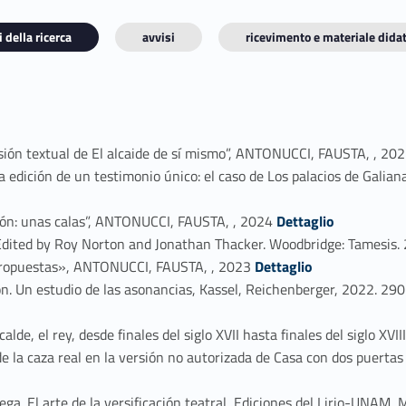
 della ricerca
avvisi
ricevimento e materiale didat
isión textual de El alcaide de sí mismo”, ANTONUCCI, FAUSTA, , 20
a edición de un testimonio único: el caso de Los palacios de Galia
Link identifier #identifier_person_149492-3
erón: unas calas”, ANTONUCCI, FAUSTA, , 2024
Dettaglio
 Edited by Roy Norton and Jonathan Thacker. Woodbridge: Tamesis
Link identifier #identifier_person_29118-5
 propuestas», ANTONUCCI, FAUSTA, , 2023
Dettaglio
rón. Un estudio de las asonancias, Kassel, Reichenberger, 2022.
alde, el rey, desde finales del siglo XVII hasta finales del siglo X
de la caza real en la versión no autorizada de Casa con dos puert
ga. El arte de la versificación teatral, Ediciones del Lirio-UNAM