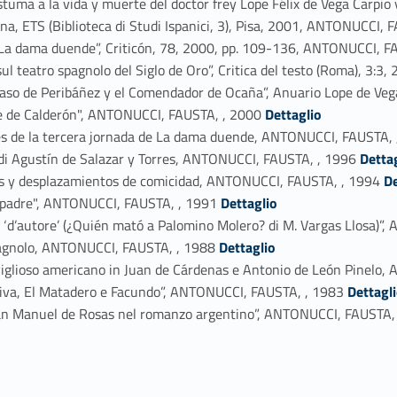
uma a la vida y muerte del doctor frey Lope Félix de Vega Carpio 
tena, ETS (Biblioteca di Studi Ispanici, 3), Pisa, 2001, ANTONUCCI,
de La dama duende”, Criticón, 78, 2000, pp. 109-136, ANTONUCCI, 
sul teatro spagnolo del Siglo de Oro”, Critica del testo (Roma), 3
l caso de Peribáñez y el Comendador de Ocaña”, Anuario Lope de V
Link identifier #identifier_person_83658-63
e de Calderón", ANTONUCCI, FAUSTA, , 2000
Dettaglio
nes de la tercera jornada de La dama duende, ANTONUCCI, FAUSTA,
Link identifier #identifier_person_81964-65
ne di Agustín de Salazar y Torres, ANTONUCCI, FAUSTA, , 1996
Detta
Link identifier #identifier_person_117741-66
ales y desplazamientos de comicidad, ANTONUCCI, FAUSTA, , 1994
De
Link identifier #identifier_person_155616-67
su padre", ANTONUCCI, FAUSTA, , 1991
Dettaglio
esco ‘d’autore’ (¿Quién mató a Palomino Molero? di M. Vargas Llosa)
Link identifier #identifier_person_5916-69
 spagnolo, ANTONUCCI, FAUSTA, , 1988
Dettaglio
meraviglioso americano in Juan de Cárdenas e Antonio de León Pinel
Link identifier #identifier_person_152857-71
utiva, El Matadero e Facundo”, ANTONUCCI, FAUSTA, , 1983
Dettagl
o. Juan Manuel de Rosas nel romanzo argentino”, ANTONUCCI, FAUSTA,