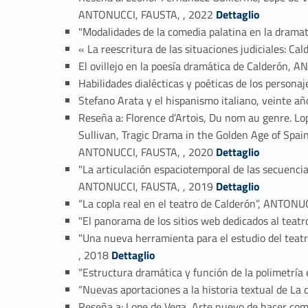
Link identifier #identifier_person_141526-9
ANTONUCCI, FAUSTA, , 2022
Dettaglio
"Modalidades de la comedia palatina en la drama
« La reescritura de las situaciones judiciales: 
El ovillejo en la poesía dramática de Calderón,
Habilidades dialécticas y poéticas de los person
Stefano Arata y el hispanismo italiano, veinte 
Reseña a: Florence d’Artois, Du nom au genre. L
Sullivan, Tragic Drama in the Golden Age of Spai
Link identifier #identifier_person_45496-15
ANTONUCCI, FAUSTA, , 2020
Dettaglio
"La articulación espaciotemporal de las secuencia
Link identifier #identifier_person_173162-16
ANTONUCCI, FAUSTA, , 2019
Dettaglio
“La copla real en el teatro de Calderón”, ANTONU
"El panorama de los sitios web dedicados al teat
"Una nueva herramienta para el estudio del teatr
Link identifier #identifier_person_61194-19
, 2018
Dettaglio
“Estructura dramática y función de la polimetría
“Nuevas aportaciones a la historia textual de La 
Reseña a: Lope de Vega, Arte nuevo de hacer comed