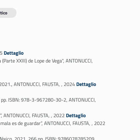
tico
Link identifier #identifier_person_7367-1
25
Dettaglio
na (Parte XXIII) de Lope de Vega", ANTONUCCI,
Link identifier #identifier_person_93326-4
. 2021., ANTONUCCI, FAUSTA, , 2024
Dettaglio
 290 pp. ISBN: 978-3-967280-30-2, ANTONUCCI,
Link identifier #identifier_person_199360-7
VIII”, ANTONUCCI, FAUSTA, , 2022
Dettaglio
Link identifier #identifier_person_80721-8
as mala es de guardar”, ANTONUCCI, FAUSTA, , 2022
, México, 2021, 266 pp. ISBN: 9786078785209.,