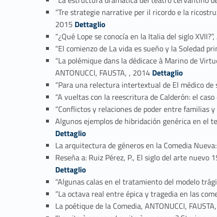
“Tre strategie narrative per il ricordo e la ric
Link identifier #identifier_person_182374-34
2015
Dettaglio
“¿Qué Lope se conocía en la Italia del siglo XVII
“El comienzo de La vida es sueño y la Soledad p
“La polémique dans la dédicace à Marino de Virtud
Link identifier #identifier_person_39770-37
ANTONUCCI, FAUSTA, , 2014
Dettaglio
“Para una relectura intertextual de El médico d
“A vueltas con la reescritura de Calderón: el c
“Conflictos y relaciones de poder entre familias
Algunos ejemplos de hibridación genérica en el t
Dettaglio
La arquitectura de géneros en la Comedia Nueva
Reseña a: Ruiz Pérez, P., El siglo del arte nuevo
Dettaglio
“Algunas calas en el tratamiento del modelo trá
“La octava real entre épica y tragedia en las co
La poétique de la Comedia, ANTONUCCI, FAUSTA,