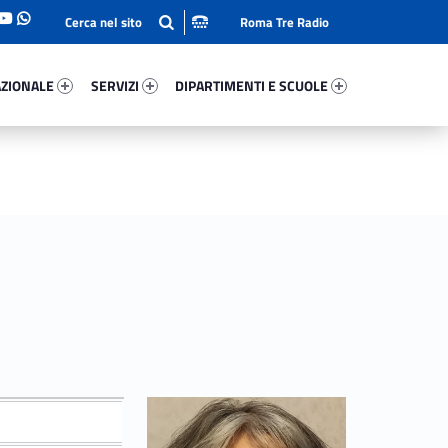
Roma Tre Radio
onale 82171-93
Servizi 86981-114
Dipartimenti E Scuole 60773-140
ZIONALE
SERVIZI
DIPARTIMENTI E SCUOLE