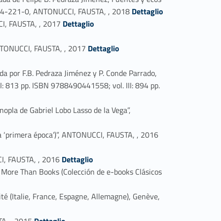
Link identifier #identifier_person_140669-22
-9044-221-0, ANTONUCCI, FAUSTA, , 2018
Dettaglio
Link identifier #identifier_person_70416-23
I, FAUSTA, , 2017
Dettaglio
Link identifier #identifier_person_77208-25
ANTONUCCI, FAUSTA, , 2017
Dettaglio
ida por F.B. Pedraza Jiménez y P. Conde Parrado,
I: 813 pp. ISBN 9788490441558; vol. III: 894 pp.
nopla de Gabriel Lobo Lasso de la Vega”,
Link identifier #identifier_person_15254-29
e la ‘primera época’)”, ANTONUCCI, FAUSTA, , 2016
Link identifier #identifier_person_58048-30
CI, FAUSTA, , 2016
Dettaglio
, More Than Books (Colección de e-books Clásicos
té (Italie, France, Espagne, Allemagne), Genève,
Link identifier #identifier_person_175000-33
TA, , 2015
Dettaglio