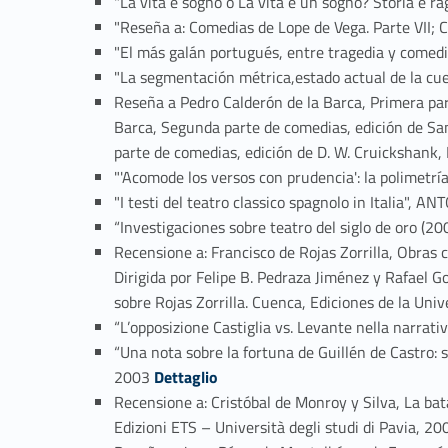
"La vita è sogno o La vita è un sogno? Storia e r
"Reseña a: Comedias de Lope de Vega. Parte VII;
"El más galán portugués, entre tragedia y come
"La segmentación métrica,estado actual de la c
Reseña a Pedro Calderón de la Barca, Primera par
Barca, Segunda parte de comedias, edición de Sa
parte de comedias, edición de D. W. Cruickshank
"'Acomode los versos con prudencia': la polimet
"I testi del teatro classico spagnolo in Italia", 
“Investigaciones sobre teatro del siglo de oro (
Recensione a: Francisco de Rojas Zorrilla, Obras 
Dirigida por Felipe B. Pedraza Jiménez y Rafael G
sobre Rojas Zorrilla. Cuenca, Ediciones de la U
“L’opposizione Castiglia vs. Levante nella narra
“Una nota sobre la fortuna de Guillén de Castro:
Link identifier #identifier_person_81418-57
2003
Dettaglio
Recensione a: Cristóbal de Monroy y Silva, La bata
Edizioni ETS – Università degli studi di Pavia,