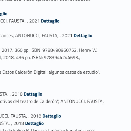
glio
Link identifier #identifier_person_178965-11
UCCI, FAUSTA, , 2021
Dettaglio
Link identifier #identifier_person_17296-13
e romances, ANTONUCCI, FAUSTA, , 2021
Dettaglio
rid, 2017, 360 pp. ISBN: 9788490960752; Henry W.
sel, 2018, 436 pp. ISBN: 9783944244693.,
e Datos Calderón Digital: algunos casos de estudio",
Link identifier #identifier_person_155442-18
USTA, , 2018
Dettaglio
 motivos del teatro de Calderón", ANTONUCCI, FAUSTA,
Link identifier #identifier_person_176487-20
NUCCI, FAUSTA, , 2018
Dettaglio
Link identifier #identifier_person_119197-21
AUSTA, , 2018
Dettaglio
tada de Felipe B. Pedraza Jiménez; Fuentes y ecos