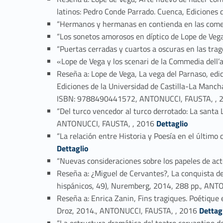
latinos: Pedro Conde Parrado. Cuenca, Edicione
“Hermanos y hermanas en contienda en las comed
“Los sonetos amorosos en díptico de Lope de Ve
“Puertas cerradas y cuartos a oscuras en las tr
«Lope de Vega y los scenari de la Commedia dell
Reseña a: Lope de Vega, La vega del Parnaso, edici
Ediciones de la Universidad de Castilla-La Mancha
ISBN: 9788490441572, ANTONUCCI, FAUSTA, , 
“Del turco vencedor al turco derrotado: La santa 
Link identifier #identifier_person_144598-28
ANTONUCCI, FAUSTA, , 2016
Dettaglio
“La relación entre Historia y Poesía en el último
Dettaglio
“Nuevas consideraciones sobre los papeles de ac
Reseña a: ¿Miguel de Cervantes?, La conquista de
hispánicos, 49), Nuremberg, 2014, 288 pp., ANT
Reseña a: Enrica Zanin, Fins tragiques. Poétique
Link identifier #identifier_person_91471-32
Droz, 2014., ANTONUCCI, FAUSTA, , 2016
Dettag
“La estructura dramática del teatro cervantino d