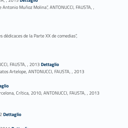
des e Antonio Muñoz Molina”, ANTONUCCI, FAUSTA, ,
s dédicaces de la Parte XX de comedias”,
Link identifier #identifier_person_103019-40
NUCCI, FAUSTA, , 2013
Dettaglio
Link identifier #identifier_person_56369-41
e datos Artelope, ANTONUCCI, FAUSTA, , 2013
aglio
Link identifier #identifier_person_24551-43
, Barcelona, Crítica, 2010, ANTONUCCI, FAUSTA, , 2013
Link identifier #identifier_person_62981-45
12
Dettaglio
Link identifier #identifier_person_21315-47