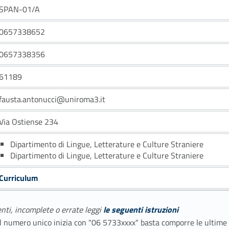
SPAN-01/A
0657338652
0657338356
61189
fausta.antonucci@uniroma3.it
Via Ostiense 234
Dipartimento di Lingue, Letterature e Culture Straniere
Dipartimento di Lingue, Letterature e Culture Straniere
Curriculum
enti, incomplete o errate leggi
le seguenti istruzioni
E il numero unico inizia con "06 5733xxxx" basta comporre le ultime