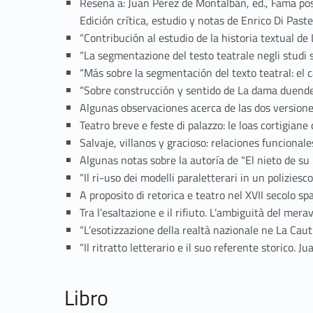
Reseña a: Juan Pérez de Montalbán, ed., Fama póst
Edición crítica, estudio y notas de Enrico Di Pas
“Contribución al estudio de la historia textual 
“La segmentazione del testo teatrale negli studi 
“Más sobre la segmentación del texto teatral: e
“Sobre construcción y sentido de La dama duend
Algunas observaciones acerca de las dos versio
Teatro breve e feste di palazzo: le loas cortigia
Salvaje, villanos y gracioso: relaciones funcion
Algunas notas sobre la autoría de "El nieto de 
“Il ri-uso dei modelli paraletterari in un polizi
A proposito di retorica e teatro nel XVII secolo
Tra l’esaltazione e il rifiuto. L’ambiguità del 
“L’esotizzazione della realtà nazionale ne La Ca
“Il ritratto letterario e il suo referente storic
Libro