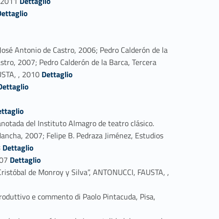
, 2011
Dettaglio
r_person_137444-48
Dettaglio
 José Antonio de Castro, 2006; Pedro Calderón de la
tro, 2007; Pedro Calderón de la Barca, Tercera
Link identifier #identifier_person_68144-51
USTA, , 2010
Dettaglio
tifier_person_94187-52
Dettaglio
ttaglio
anotada del Instituto Almagro de teatro clásico.
 Mancha, 2007; Felipe B. Pedraza Jiménez, Estudios
Link identifier #identifier_person_100388-55
8
Dettaglio
Link identifier #identifier_person_96475-56
007
Dettaglio
 Cristóbal de Monroy y Silva”, ANTONUCCI, FAUSTA, ,
introduttivo e commento di Paolo Pintacuda, Pisa,