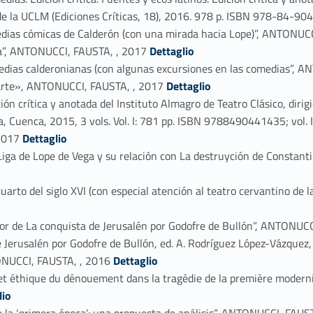
s de la UCLM (Ediciones Críticas, 18), 2016. 978 p. ISBN 978-84
ias cómicas de Calderón (con una mirada hacia Lope)”, ANTONUCC
Link identifier #identifier_person_135049-24
ga”, ANTONUCCI, FAUSTA, , 2017
Dettaglio
agedias calderonianas (con algunas excursiones en las comedias”, 
Link identifier #identifier_person_73981-26
’arte», ANTONUCCI, FAUSTA, , 2017
Dettaglio
ón crítica y anotada del Instituto Almagro de Teatro Clásico, dirig
, Cuenca, 2015, 3 vols. Vol. I: 781 pp. ISBN 9788490441435; vol. I
Link identifier #identifier_person_42965-27
2017
Dettaglio
Liga de Lope de Vega y su relación con La destruyción de Constanti
 cuarto del siglo XVI (con especial atención al teatro cervantino d
tor de La conquista de Jerusalén por Godofre de Bullón”, ANTONUC
 Jerusalén por Godofre de Bullón, ed. A. Rodríguez López-Vázquez
Link identifier #identifier_person_6498-31
ONUCCI, FAUSTA, , 2016
Dettaglio
 et éthique du dénouement dans la tragédie de la première moderni
lio
e la ‘primera época’: una propuesta de análisis”, ANTONUCCI, FAUS