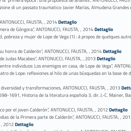
ostruzione di un passato traumatico: Javier Marías, Almudena Gran
Link identifier #identifier_person_174521-35
?”, ANTONUCCI, FAUSTA, , 2014
Dettaglio
Link identifier #identifier_person_190731-36
rimera de Góngora”, ANTONUCCI, FAUSTA, , 2014
Dettaglio
, pobreza y mujer de Lope de Vega (1) : à propos de quelques autre
Link identifier #identifier_person_177469-38
e su honra de Calderón”, ANTONUCCI, FAUSTA, , 2014
Dettaglio
Link identifier #identifier_person_182800-39
aso de Judas Macabeo”, ANTONUCCI, FAUSTA, , 2013
Dettaglio
 y entre individuos: Los enemigos en casa, de Lope de Vega”, ANTO
eatro de Lope: reflexiones al hilo de unas búsquedas en la base d
Link identifier #identifier_person_86079-42
: diversidad y transformaciones, ANTONUCCI, FAUSTA, , 2013
Dett
 1598-1691, Historia de la literatura española 3, dir. J.-C. Mainer
Link identifier #identifier_person_11168-44
gico por el joven Calderón”, ANTONUCCI, FAUSTA, , 2012
Dettaglio
medias de la Primera parte de Calderón”, ANTONUCCI, FAUSTA, , 20
Link identifier #identifier_person_118501-46
 , 2012
Dettaglio