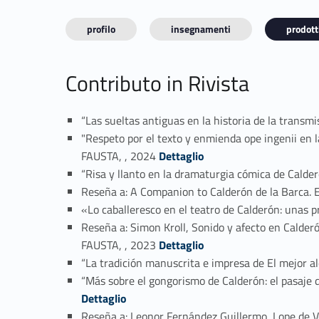
profilo
insegnamenti
prodotti
Contributo in Rivista
“Las sueltas antiguas en la historia de la transm
"Respeto por el texto y enmienda ope ingenii en l
Link identifier #identifier_person_148504-2
FAUSTA, , 2024
Dettaglio
“Risa y llanto en la dramaturgia cómica de Cald
Reseña a: A Companion to Calderón de la Barca.
«Lo caballeresco en el teatro de Calderón: unas
Reseña a: Simon Kroll, Sonido y afecto en Calde
Link identifier #identifier_person_189368-6
FAUSTA, , 2023
Dettaglio
“La tradición manuscrita e impresa de El mejor alc
“Más sobre el gongorismo de Calderón: el pasaje 
Dettaglio
Reseña a: Leonor Fernández Guillermo, Lope de Ve