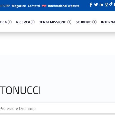
all’URP
Magazine
Contatti
International website
ica 33955-26
Ricerca 77709-38
Terza Missione 16156-49
Studenti 49405-66
Internazi
TICA
RICERCA
TERZA MISSIONE
STUDENTI
INTERNA
NTONUCCI
Professore Ordinario