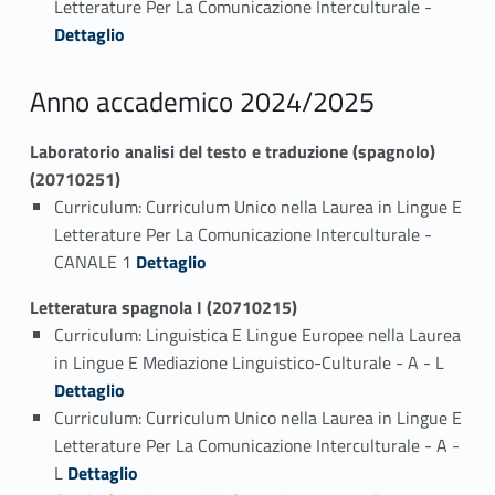
Letterature Per La Comunicazione Interculturale -
Dettaglio
Anno accademico 2024/2025
Laboratorio analisi del testo e traduzione (spagnolo)
(20710251)
Curriculum: Curriculum Unico nella Laurea in Lingue E
Letterature Per La Comunicazione Interculturale -
Link identifier #identifier_person_68412-1
CANALE 1
Dettaglio
Letteratura spagnola I (20710215)
Curriculum: Linguistica E Lingue Europee nella Laurea
Link identifier #identifier_person_164410-1
in Lingue E Mediazione Linguistico-Culturale - A - L
Dettaglio
Curriculum: Curriculum Unico nella Laurea in Lingue E
Letterature Per La Comunicazione Interculturale - A -
Link identifier #identifier_person_71351-2
L
Dettaglio