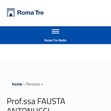
Primary Menu
Università Roma Tre
Prof.ssa FAUSTA ANTONUCCI insegnamenti - Università Roma Tre
Apri il menu secondario
L’Università degli Studi Roma Tre è un’università giovane e per giovani, è nata nel 1992 ed è rapidamente cresciuta sia in termini di studenti che di corsi di studio offerti. Sono attivi 13 dipartimenti che offrono corsi di Laurea, Laurea magistrale, Master, Corsi di perfezionamento, Dottorati di ricerca e Scuole di specializzazione
Header info sidebar
Roma Tre Radio
Home
»
Persone
»
Prof.ssa FAUSTA
ANTONUCCI