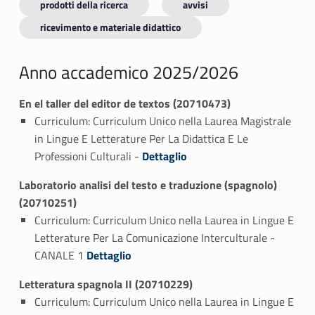
prodotti della ricerca
avvisi
ricevimento e materiale didattico
Anno accademico 2025/2026
En el taller del editor de textos (20710473)
Curriculum: Curriculum Unico nella Laurea Magistrale
in Lingue E Letterature Per La Didattica E Le
Link identifier #identifier_person_22263-1
Professioni Culturali -
Dettaglio
Laboratorio analisi del testo e traduzione (spagnolo)
(20710251)
Curriculum: Curriculum Unico nella Laurea in Lingue E
Letterature Per La Comunicazione Interculturale -
Link identifier #identifier_person_29674-1
CANALE 1
Dettaglio
Letteratura spagnola II (20710229)
Curriculum: Curriculum Unico nella Laurea in Lingue E
Link identifier #identifier_person_49127-1