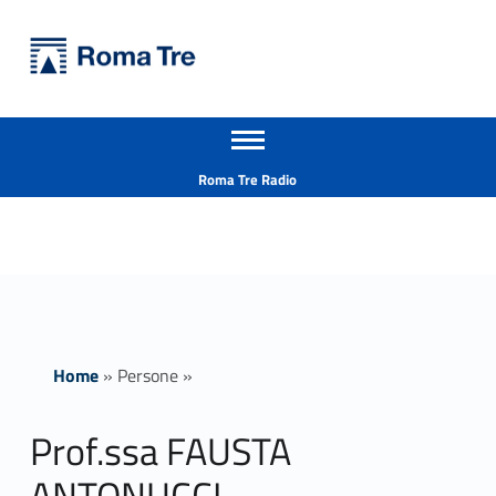
Primary Menu
Università Roma Tre
Prof.ssa FAUSTA ANTONUCCI insegnamenti - Università Roma Tre
Apri il menu secondario
L’Università degli Studi Roma Tre è un’università giovane e per giovani, è nata nel 1992 ed è rapidamente cresciuta sia in termini di studenti che di corsi di studio offerti. Sono attivi 13 dipartimenti che offrono corsi di Laurea, Laurea magistrale, Master, Corsi di perfezionamento, Dottorati di ricerca e Scuole di specializzazione
Header info sidebar
Roma Tre Radio
Home
»
Persone
»
Prof.ssa FAUSTA
ANTONUCCI