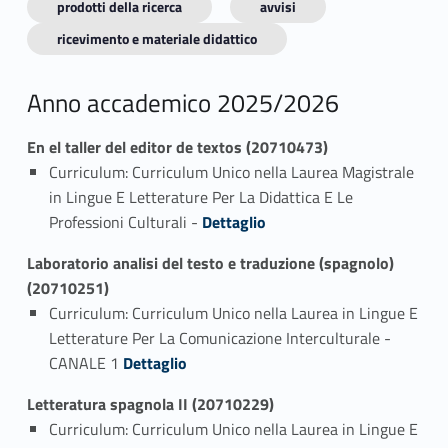
prodotti della ricerca
avvisi
ricevimento e materiale didattico
Anno accademico 2025/2026
En el taller del editor de textos (20710473)
Curriculum: Curriculum Unico nella Laurea Magistrale
in Lingue E Letterature Per La Didattica E Le
Link identifier #identifier_person_37628-1
Professioni Culturali -
Dettaglio
Laboratorio analisi del testo e traduzione (spagnolo)
(20710251)
Curriculum: Curriculum Unico nella Laurea in Lingue E
Letterature Per La Comunicazione Interculturale -
Link identifier #identifier_person_15031-1
CANALE 1
Dettaglio
Letteratura spagnola II (20710229)
Curriculum: Curriculum Unico nella Laurea in Lingue E
Link identifier #identifier_person_11259-1