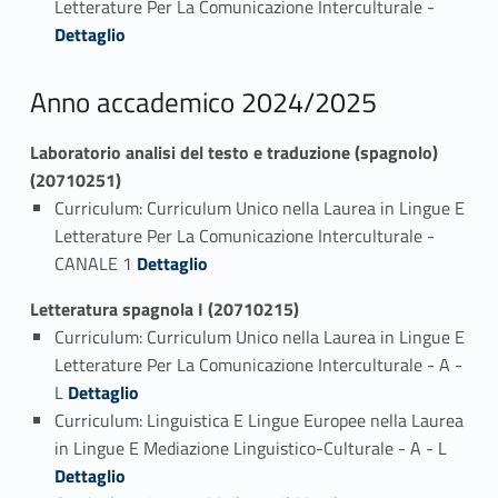
Letterature Per La Comunicazione Interculturale -
Dettaglio
Anno accademico 2024/2025
Laboratorio analisi del testo e traduzione (spagnolo)
(20710251)
Curriculum: Curriculum Unico nella Laurea in Lingue E
Letterature Per La Comunicazione Interculturale -
Link identifier #identifier_person_172719-1
CANALE 1
Dettaglio
Letteratura spagnola I (20710215)
Curriculum: Curriculum Unico nella Laurea in Lingue E
Letterature Per La Comunicazione Interculturale - A -
Link identifier #identifier_person_16033-1
L
Dettaglio
Curriculum: Linguistica E Lingue Europee nella Laurea
Link identifier #identifier_person_68100-2
in Lingue E Mediazione Linguistico-Culturale - A - L
Dettaglio