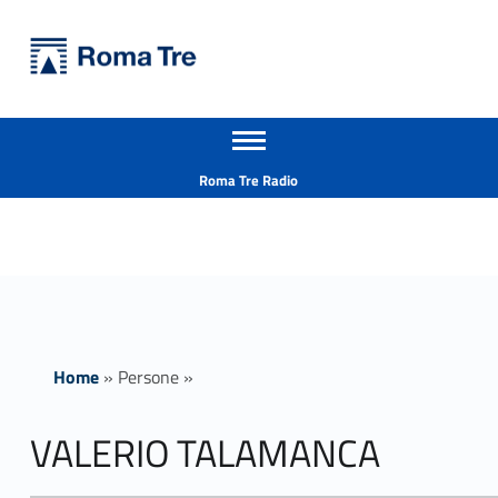
Primary Menu
Università Roma Tre
VALERIO TALAMANCA - Università Roma Tre
Apri il menu secondario
L’Università degli Studi Roma Tre è un’università giovane e per giovani, è nata nel 1992 ed è rapidamente cresciuta sia in termini di studenti che di corsi di studio offerti. Sono attivi 13 dipartimenti che offrono corsi di Laurea, Laurea magistrale, Master, Corsi di perfezionamento, Dottorati di ricerca e Scuole di specializzazione
Header info sidebar
Roma Tre Radio
Home
»
Persone
»
VALERIO TALAMANCA