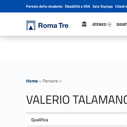
Portale dello studente
Disabilità e DSA
Sala Stampa
Chiedi 
Header info sidebar
Primary Menu
Ateneo 31937-1
Didatt
Università Roma Tre
ATENEO
DIDAT
VALERIO TALAMANCA insegnamenti - Università Roma Tre
L’Università degli Studi Roma Tre è un’università giovane e per giovani, è nata nel 1992 ed è rapidamente cresciuta sia in termini di studenti che di corsi di studio offerti. Sono attivi 13 dipartimenti che offrono corsi di Laurea, Laurea magistrale, Master, Corsi di perfezionamento, Dottorati di ricerca e Scuole di specializzazione
Home
»
Persone
»
VALERIO TALAMAN
Qualifica