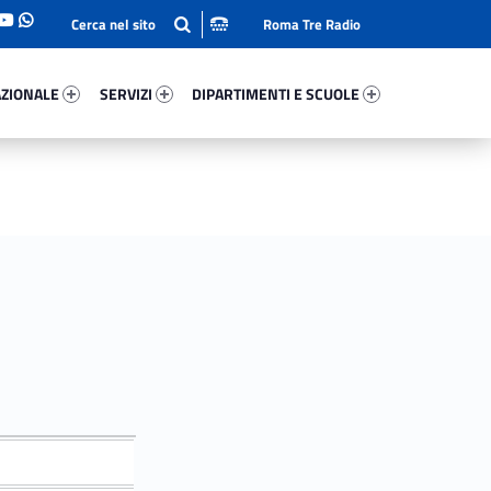
Roma Tre Radio
onale 4099-93
Servizi 81149-114
Dipartimenti E Scuole 92647-140
ZIONALE
SERVIZI
DIPARTIMENTI E SCUOLE