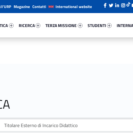
all’URP
Magazine
Contatti
International website
ica 43812-26
Ricerca 41962-38
Terza Missione 16430-49
Studenti 19689-66
Internazi
TICA
RICERCA
TERZA MISSIONE
STUDENTI
INTERNA
CA
Titolare Esterno di Incarico Didattico