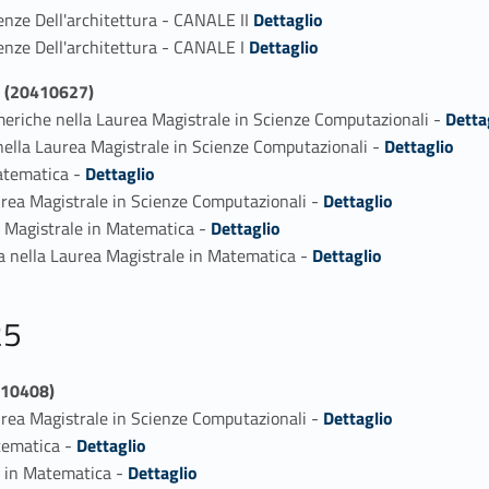
Link identifier #identifier_person_34901-1
enze Dell'architettura - CANALE II
Dettaglio
Link identifier #identifier_person_154066-2
enze Dell'architettura - CANALE I
Dettaglio
 (20410627)
Link identifier #identifier_person_10170-1
meriche nella Laurea Magistrale in Scienze Computazionali -
Detta
Link identifier #identifier_person_44149-2
 nella Laurea Magistrale in Scienze Computazionali -
Dettaglio
Link identifier #identifier_person_74431-3
Matematica -
Dettaglio
Link identifier #identifier_person_186037-4
aurea Magistrale in Scienze Computazionali -
Dettaglio
Link identifier #identifier_person_47828-5
a Magistrale in Matematica -
Dettaglio
Link identifier #identifier_person_59449-6
ca nella Laurea Magistrale in Matematica -
Dettaglio
25
410408)
Link identifier #identifier_person_156796-1
aurea Magistrale in Scienze Computazionali -
Dettaglio
Link identifier #identifier_person_13021-2
atematica -
Dettaglio
Link identifier #identifier_person_169307-3
a in Matematica -
Dettaglio