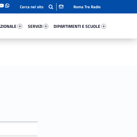
Roma Tre Radio
onale 36260-93
Servizi 56057-114
Dipartimenti E Scuole 10634-140
ZIONALE
SERVIZI
DIPARTIMENTI E SCUOLE