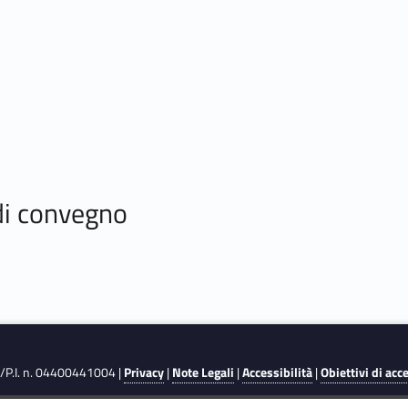
 di convegno
F./P.I. n. 04400441004 |
Privacy
|
Note Legali
|
Accessibilità
|
Obiettivi di acc