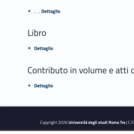
Link identifier #identifier_person_188136-1
, , ,
Dettaglio
Libro
Link identifier #identifier_person_25417-2
Dettaglio
Contributo in volume e atti
Link identifier #identifier_person_139416-3
Dettaglio
Copyright 2026
Università degli studi Roma Tre
| C.