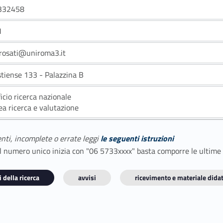
332458
1
.rosati@uniroma3.it
stiense 133 - Palazzina B
ficio ricerca nazionale
ea ricerca e valutazione
enti, incomplete o errate leggi
le seguenti istruzioni
E il numero unico inizia con "06 5733xxxx" basta comporre le ultime
 della ricerca
avvisi
ricevimento e materiale didat