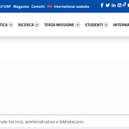
all’URP
Magazine
Contatti
International website
ca 2000-26
Ricerca 76482-38
Terza Missione 73499-49
Studenti 61704-66
Internazi
TICA
RICERCA
TERZA MISSIONE
STUDENTI
INTERNA
ale tecnico, amministrativo e bibliotecario