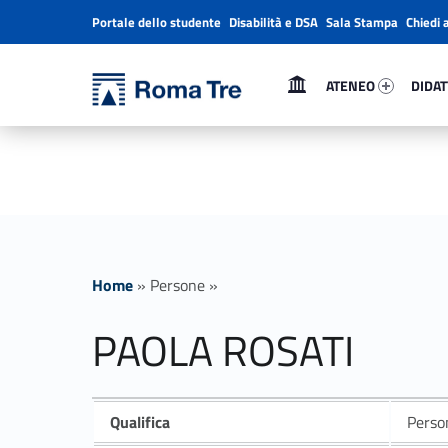
Portale dello studente
Disabilità e DSA
Sala Stampa
Chiedi 
Header info sidebar
Primary Menu
Ateneo 18897-1
Didatti
Università Roma Tre
PAOLA ROSATI ricerca - Università Roma Tre
ATENEO
DIDAT
L’Università degli Studi Roma Tre è un’università giovane e per giovani, è nata nel 1992 ed è rapidamente cresciuta sia in termini di studenti che di corsi di studio offerti. Sono attivi 13 dipartimenti che offrono corsi di Laurea, Laurea magistrale, Master, Corsi di perfezionamento, Dottorati di ricerca e Scuole di specializzazione
Home
»
Persone
»
PAOLA ROSATI
Qualifica
Person