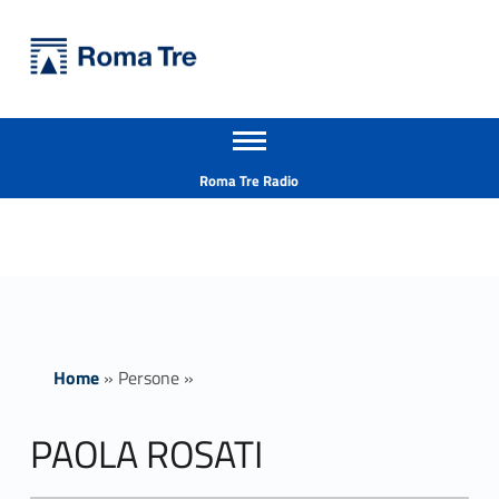
Primary Menu
Università Roma Tre
PAOLA ROSATI - Università Roma Tre
Apri il menu secondario
L’Università degli Studi Roma Tre è un’università giovane e per giovani, è nata nel 1992 ed è rapidamente cresciuta sia in termini di studenti che di corsi di studio offerti. Sono attivi 13 dipartimenti che offrono corsi di Laurea, Laurea magistrale, Master, Corsi di perfezionamento, Dottorati di ricerca e Scuole di specializzazione
Header info sidebar
Roma Tre Radio
Home
»
Persone
»
PAOLA ROSATI