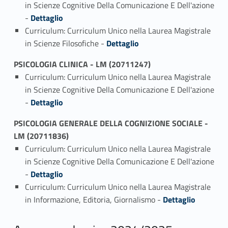
in Scienze Cognitive Della Comunicazione E Dell'azione
Link identifier #identifier_person_179480-1
-
Dettaglio
Curriculum: Curriculum Unico nella Laurea Magistrale
Link identifier #identifier_person_15726-2
in Scienze Filosofiche -
Dettaglio
PSICOLOGIA CLINICA - LM (20711247)
Curriculum: Curriculum Unico nella Laurea Magistrale
in Scienze Cognitive Della Comunicazione E Dell'azione
Link identifier #identifier_person_18577-1
-
Dettaglio
PSICOLOGIA GENERALE DELLA COGNIZIONE SOCIALE -
LM (20711836)
Curriculum: Curriculum Unico nella Laurea Magistrale
in Scienze Cognitive Della Comunicazione E Dell'azione
Link identifier #identifier_person_180291-1
-
Dettaglio
Curriculum: Curriculum Unico nella Laurea Magistrale
Link identifier #identifier_person_170051-2
in Informazione, Editoria, Giornalismo -
Dettaglio