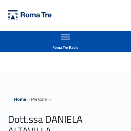
Primary Menu
Università Roma Tre
Dott.ssa DANIELA ALTAVILLA insegnamenti - Università Roma Tre
Apri il menu secondario
L’Università degli Studi Roma Tre è un’università giovane e per giovani, è nata nel 1992 ed è rapidamente cresciuta sia in termini di studenti che di corsi di studio offerti. Sono attivi 13 dipartimenti che offrono corsi di Laurea, Laurea magistrale, Master, Corsi di perfezionamento, Dottorati di ricerca e Scuole di specializzazione
Header info sidebar
Roma Tre Radio
Home
»
Persone
»
Dott.ssa DANIELA
ALTAVILLA