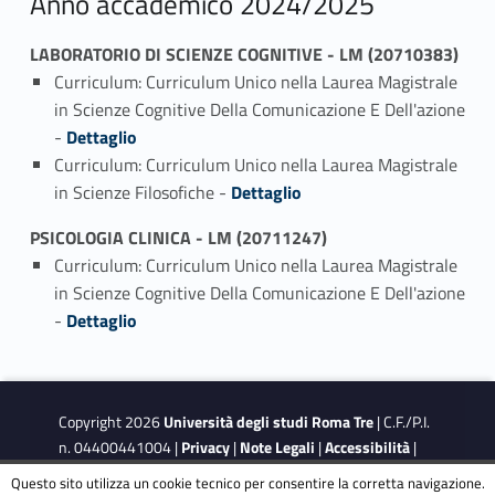
Anno accademico 2024/2025
LABORATORIO DI SCIENZE COGNITIVE - LM (20710383)
Curriculum: Curriculum Unico nella Laurea Magistrale
in Scienze Cognitive Della Comunicazione E Dell'azione
Link identifier #identifier_person_69284-1
-
Dettaglio
Curriculum: Curriculum Unico nella Laurea Magistrale
Link identifier #identifier_person_151357-2
in Scienze Filosofiche -
Dettaglio
PSICOLOGIA CLINICA - LM (20711247)
Curriculum: Curriculum Unico nella Laurea Magistrale
in Scienze Cognitive Della Comunicazione E Dell'azione
Link identifier #identifier_person_59393-1
-
Dettaglio
Copyright 2026
Università degli studi Roma Tre
| C.F./P.I.
n. 04400441004 |
Privacy
|
Note Legali
|
Accessibilità
|
Obiettivi di accessibilità
|
Dichiarazione di accessibilità
Questo sito utilizza un cookie tecnico per consentire la corretta navigazione.