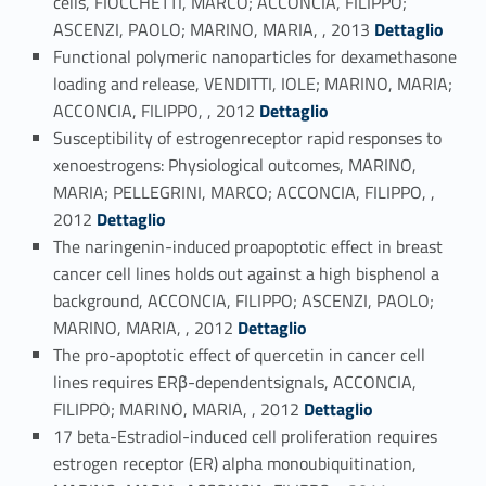
cells, FIOCCHETTI, MARCO; ACCONCIA, FILIPPO;
Link identifier #identifier_person_108035-58
ASCENZI, PAOLO; MARINO, MARIA, , 2013
Dettaglio
Functional polymeric nanoparticles for dexamethasone
loading and release, VENDITTI, IOLE; MARINO, MARIA;
Link identifier #identifier_person_195015-59
ACCONCIA, FILIPPO, , 2012
Dettaglio
Susceptibility of estrogenreceptor rapid responses to
xenoestrogens: Physiological outcomes, MARINO,
MARIA; PELLEGRINI, MARCO; ACCONCIA, FILIPPO, ,
Link identifier #identifier_person_162785-60
2012
Dettaglio
The naringenin-induced proapoptotic effect in breast
cancer cell lines holds out against a high bisphenol a
background, ACCONCIA, FILIPPO; ASCENZI, PAOLO;
Link identifier #identifier_person_61809-61
MARINO, MARIA, , 2012
Dettaglio
The pro-apoptotic effect of quercetin in cancer cell
lines requires ERβ-dependentsignals, ACCONCIA,
Link identifier #identifier_person_13539-62
FILIPPO; MARINO, MARIA, , 2012
Dettaglio
17 beta-Estradiol-induced cell proliferation requires
estrogen receptor (ER) alpha monoubiquitination,
Link identifier #identifier_person_33399-63