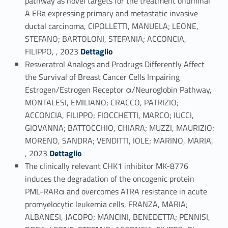
pathway as novel targets for the treatment ofluminal
A ERa expressing primary and metastatic invasive
ductal carcinoma, CIPOLLETTI, MANUELA; LEONE,
STEFANO; BARTOLONI, STEFANIA; ACCONCIA,
Link identifier #identifier_person_143019-7
FILIPPO, , 2023
Dettaglio
Resveratrol Analogs and Prodrugs Differently Affect
the Survival of Breast Cancer Cells Impairing
Estrogen/Estrogen Receptor α/Neuroglobin Pathway,
MONTALESI, EMILIANO; CRACCO, PATRIZIO;
ACCONCIA, FILIPPO; FIOCCHETTI, MARCO; IUCCI,
GIOVANNA; BATTOCCHIO, CHIARA; MUZZI, MAURIZIO;
MORENO, SANDRA; VENDITTI, IOLE; MARINO, MARIA,
Link identifier #identifier_person_1331-8
, 2023
Dettaglio
The clinically relevant CHK1 inhibitor MK-8776
induces the degradation of the oncogenic protein
PML-RARα and overcomes ATRA resistance in acute
promyelocytic leukemia cells, FRANZA, MARIA;
ALBANESI, JACOPO; MANCINI, BENEDETTA; PENNISI,