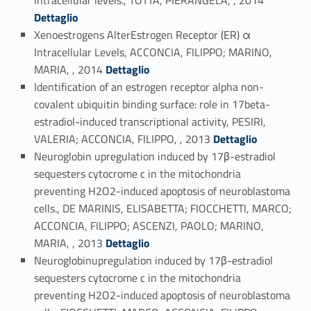
intracellular levels., TOTTA, PIERANGELA, , 2014
Dettaglio
Xenoestrogens AlterEstrogen Receptor (ER) α
Intracellular Levels, ACCONCIA, FILIPPO; MARINO,
Link identifier #identifier_person_56481-55
MARIA, , 2014
Dettaglio
Identification of an estrogen receptor alpha non-
covalent ubiquitin binding surface: role in 17beta-
estradiol-induced transcriptional activity, PESIRI,
Link identifier #identifier_person_77969-56
VALERIA; ACCONCIA, FILIPPO, , 2013
Dettaglio
Neuroglobin upregulation induced by 17β-estradiol
sequesters cytocrome c in the mitochondria
preventing H2O2-induced apoptosis of neuroblastoma
cells., DE MARINIS, ELISABETTA; FIOCCHETTI, MARCO;
ACCONCIA, FILIPPO; ASCENZI, PAOLO; MARINO,
Link identifier #identifier_person_95594-57
MARIA, , 2013
Dettaglio
Neuroglobinupregulation induced by 17β-estradiol
sequesters cytocrome c in the mitochondria
preventing H2O2-induced apoptosis of neuroblastoma