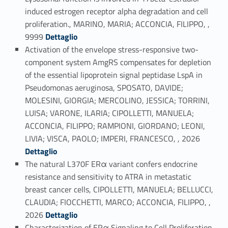
induced estrogen receptor alpha degradation and cell
proliferation., MARINO, MARIA; ACCONCIA, FILIPPO, ,
Link identifier #identifier_person_158184-1
9999
Dettaglio
Activation of the envelope stress-responsive two-
component system AmgRS compensates for depletion
of the essential lipoprotein signal peptidase LspA in
Pseudomonas aeruginosa, SPOSATO, DAVIDE;
MOLESINI, GIORGIA; MERCOLINO, JESSICA; TORRINI,
LUISA; VARONE, ILARIA; CIPOLLETTI, MANUELA;
ACCONCIA, FILIPPO; RAMPIONI, GIORDANO; LEONI,
Link identifier #identifier_person_114183-2
LIVIA; VISCA, PAOLO; IMPERI, FRANCESCO, , 2026
Dettaglio
The natural L370F ERα variant confers endocrine
resistance and sensitivity to ATRA in metastatic
breast cancer cells, CIPOLLETTI, MANUELA; BELLUCCI,
CLAUDIA; FIOCCHETTI, MARCO; ACCONCIA, FILIPPO, ,
Link identifier #identifier_person_121992-3
2026
Dettaglio
Characterization of ERα Signaling to Cell Proliferation