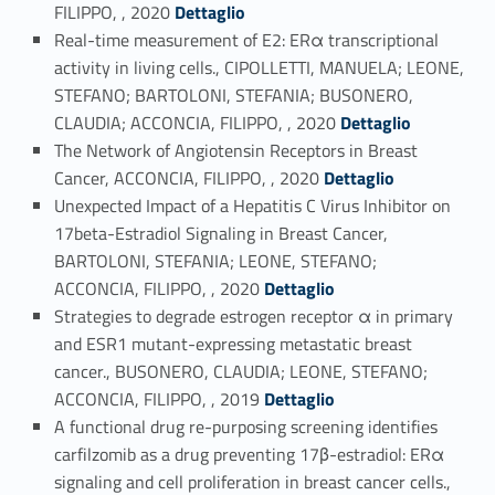
Link identifier #identifier_person_10518-22
FILIPPO, , 2020
Dettaglio
Real-time measurement of E2: ERα transcriptional
activity in living cells., CIPOLLETTI, MANUELA; LEONE,
STEFANO; BARTOLONI, STEFANIA; BUSONERO,
Link identifier #identifier_person_197485-23
CLAUDIA; ACCONCIA, FILIPPO, , 2020
Dettaglio
The Network of Angiotensin Receptors in Breast
Link identifier #identifier_person_97620-24
Cancer, ACCONCIA, FILIPPO, , 2020
Dettaglio
Unexpected Impact of a Hepatitis C Virus Inhibitor on
17beta-Estradiol Signaling in Breast Cancer,
BARTOLONI, STEFANIA; LEONE, STEFANO;
Link identifier #identifier_person_122133-25
ACCONCIA, FILIPPO, , 2020
Dettaglio
Strategies to degrade estrogen receptor α in primary
and ESR1 mutant-expressing metastatic breast
cancer., BUSONERO, CLAUDIA; LEONE, STEFANO;
Link identifier #identifier_person_44817-26
ACCONCIA, FILIPPO, , 2019
Dettaglio
A functional drug re-purposing screening identifies
carfilzomib as a drug preventing 17β-estradiol: ERα
signaling and cell proliferation in breast cancer cells.,