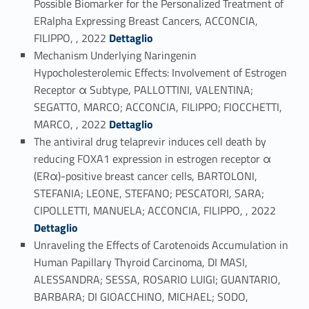
Possible Biomarker for the Personalized Treatment of
ERalpha Expressing Breast Cancers, ACCONCIA,
Link identifier #identifier_person_194298-13
FILIPPO, , 2022
Dettaglio
Mechanism Underlying Naringenin
Hypocholesterolemic Effects: Involvement of Estrogen
Receptor α Subtype, PALLOTTINI, VALENTINA;
SEGATTO, MARCO; ACCONCIA, FILIPPO; FIOCCHETTI,
Link identifier #identifier_person_110628-14
MARCO, , 2022
Dettaglio
The antiviral drug telaprevir induces cell death by
reducing FOXA1 expression in estrogen receptor α
(ERα)-positive breast cancer cells, BARTOLONI,
STEFANIA; LEONE, STEFANO; PESCATORI, SARA;
Link identifier #identifier_person_98836-15
CIPOLLETTI, MANUELA; ACCONCIA, FILIPPO, , 2022
Dettaglio
Unraveling the Effects of Carotenoids Accumulation in
Human Papillary Thyroid Carcinoma, DI MASI,
ALESSANDRA; SESSA, ROSARIO LUIGI; GUANTARIO,
BARBARA; DI GIOACCHINO, MICHAEL; SODO,