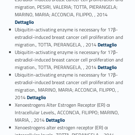
migration, PESIRI, VALERIA; TOTTA, PIERANGELA;
Link identifier #identifier_person_112637-49
MARINO, MARIA; ACCONCIA, FILIPPO, , 2014
Dettaglio
Ubiquitin-activating enzyme is necessary for 17β-
estradiol-induced breast cancer cell proliferation and
Link identifier #identifier_person_35872-50
migration., TOTTA, PIERANGELA, , 2014
Dettaglio
Ubiquitin-activating enzyme is necessary for 17β-
estradiol-induced breast cancer cell proliferation and
Link identifier #identifier_person_41431-51
migration., TOTTA, PIERANGELA, , 2014
Dettaglio
Ubiquitin-activating enzyme is necessary for 17β-
estradiol-induced breast cancer cell proliferation and
migration., MARINO, MARIA; ACCONCIA, FILIPPO, ,
Link identifier #identifier_person_94858-52
2014
Dettaglio
Xenoestrogens Alter Estrogen Receptor (ER) α
Intracellular Levels., ACCONCIA, FILIPPO; MARINO,
Link identifier #identifier_person_192945-53
MARIA, , 2014
Dettaglio
Xenoestrogens alter estrogen receptor (ER) α
Link identifier #identifier_person_115550-54