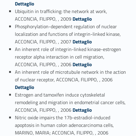
Dettaglio
Ubiquitin in trafficking: the network at work,
Link identifier #identifier_person_55712-82
ACCONCIA, FILIPPO, , 2009
Dettaglio
Phosphorylation-dependent regulation of nuclear
localization and functions of integrin-linked kinase,
Link identifier #identifier_person_174979-83
ACCONCIA, FILIPPO, , 2007
Dettaglio
An inherent role of integrin-linked kinase-estrogen
receptor alpha interaction in cell migration,
Link identifier #identifier_person_12531-84
ACCONCIA, FILIPPO, , 2006
Dettaglio
An inherent role of microtubule network in the action
Link identifier #identifier_person_149445-85
of nuclear receptor, ACCONCIA, FILIPPO, , 2006
Dettaglio
Estrogen and tamoxifen induce cytoskeletal
remodeling and migration in endometrial cancer cells,
Link identifier #identifier_person_39504-86
ACCONCIA, FILIPPO, , 2006
Dettaglio
Nitric oxide impairs the 17b-estradiol-induced
apoptosis in human colon adenocarcinoma cells,
Link identifier #identifier_person_61206-87
MARINO, MARIA; ACCONCIA, FILIPPO, , 2006