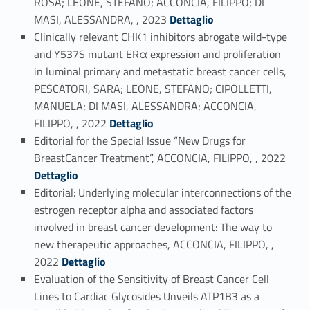
ROSA; LEONE, STEFANO; ACCONCIA, FILIPPO; DI
Link identifier #identifier_person_90134-9
MASI, ALESSANDRA, , 2023
Dettaglio
Clinically relevant CHK1 inhibitors abrogate wild-type
and Y537S mutant ERα expression and proliferation
in luminal primary and metastatic breast cancer cells,
PESCATORI, SARA; LEONE, STEFANO; CIPOLLETTI,
MANUELA; DI MASI, ALESSANDRA; ACCONCIA,
Link identifier #identifier_person_100520-10
FILIPPO, , 2022
Dettaglio
Editorial for the Special Issue “New Drugs for
Link identifier #identifier_person_70477-11
BreastCancer Treatment”, ACCONCIA, FILIPPO, , 2022
Dettaglio
Editorial: Underlying molecular interconnections of the
estrogen receptor alpha and associated factors
involved in breast cancer development: The way to
new therapeutic approaches, ACCONCIA, FILIPPO, ,
Link identifier #identifier_person_162967-12
2022
Dettaglio
Evaluation of the Sensitivity of Breast Cancer Cell
Lines to Cardiac Glycosides Unveils ATP1B3 as a