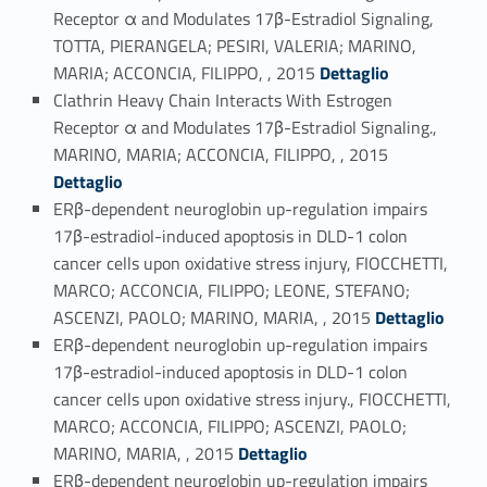
Receptor α and Modulates 17β-Estradiol Signaling,
TOTTA, PIERANGELA; PESIRI, VALERIA; MARINO,
Link identifier #identifier_person_34908-36
MARIA; ACCONCIA, FILIPPO, , 2015
Dettaglio
Clathrin Heavy Chain Interacts With Estrogen
Receptor α and Modulates 17β-Estradiol Signaling.,
Link identifier #identifier_person_67125-37
MARINO, MARIA; ACCONCIA, FILIPPO, , 2015
Dettaglio
ERβ-dependent neuroglobin up-regulation impairs
17β-estradiol-induced apoptosis in DLD-1 colon
cancer cells upon oxidative stress injury, FIOCCHETTI,
MARCO; ACCONCIA, FILIPPO; LEONE, STEFANO;
Link identifier #identifier_person_88012-38
ASCENZI, PAOLO; MARINO, MARIA, , 2015
Dettaglio
ERβ-dependent neuroglobin up-regulation impairs
17β-estradiol-induced apoptosis in DLD-1 colon
cancer cells upon oxidative stress injury., FIOCCHETTI,
MARCO; ACCONCIA, FILIPPO; ASCENZI, PAOLO;
Link identifier #identifier_person_163507-39
MARINO, MARIA, , 2015
Dettaglio
ERβ-dependent neuroglobin up-regulation impairs