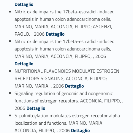
Dettaglio
Nitric oxide impairs the 17beta-estradiol-induced
apoptosis in human colon adenocarcinoma cells,
MARINO, MARIA; ACCONCIA, FILIPPO; ASCENZI,
Link identifier #identifier_person_21967-88
PAOLO, , 2006
Dettaglio
Nitric oxide impairs the 17beta-estradiol-induced
apoptosis in human colon adenocarcinoma cells,
Link identifier #identifier_person_143907-89
MARINO, MARIA; ACCONCIA, FILIPPO, , 2006
Dettaglio
NUTRITIONAL FLAVONOIDS MODULATE ESTROGEN
RECEPTORS SIGNALING, ACCONCIA, FILIPPO;
Link identifier #identifier_person_17008-90
MARINO, MARIA, , 2006
Dettaglio
Signaling regulation of genomic and nongenomic
functions of estrogen receptors, ACCONCIA, FILIPPO, ,
Link identifier #identifier_person_106274-91
2006
Dettaglio
S-palmitoylation modulates estrogen receptor alpha
localization and functions, MARINO, MARIA;
Link identifier #identifier_person_25028-92
ACCONCIA, FILIPPO, , 2006
Dettaglio