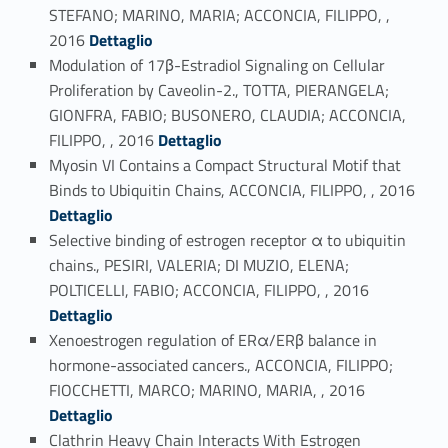
STEFANO; MARINO, MARIA; ACCONCIA, FILIPPO, ,
Link identifier #identifier_person_35972-31
2016
Dettaglio
Modulation of 17β-Estradiol Signaling on Cellular
Proliferation by Caveolin-2., TOTTA, PIERANGELA;
GIONFRA, FABIO; BUSONERO, CLAUDIA; ACCONCIA,
Link identifier #identifier_person_57663-32
FILIPPO, , 2016
Dettaglio
Myosin VI Contains a Compact Structural Motif that
Link identifier #identifier_person_28690-33
Binds to Ubiquitin Chains, ACCONCIA, FILIPPO, , 2016
Dettaglio
Selective binding of estrogen receptor α to ubiquitin
chains., PESIRI, VALERIA; DI MUZIO, ELENA;
Link identifier #identifier_person_65315-34
POLTICELLI, FABIO; ACCONCIA, FILIPPO, , 2016
Dettaglio
Xenoestrogen regulation of ERα/ERβ balance in
hormone-associated cancers., ACCONCIA, FILIPPO;
Link identifier #identifier_person_103038-35
FIOCCHETTI, MARCO; MARINO, MARIA, , 2016
Dettaglio
Clathrin Heavy Chain Interacts With Estrogen