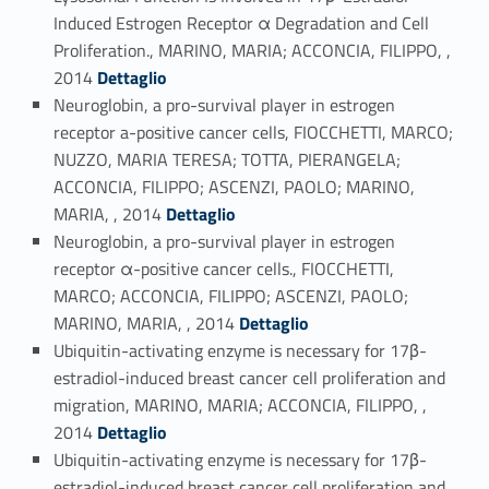
Induced Estrogen Receptor α Degradation and Cell
Proliferation., MARINO, MARIA; ACCONCIA, FILIPPO, ,
Link identifier #identifier_person_39109-45
2014
Dettaglio
Neuroglobin, a pro-survival player in estrogen
receptor a-positive cancer cells, FIOCCHETTI, MARCO;
NUZZO, MARIA TERESA; TOTTA, PIERANGELA;
ACCONCIA, FILIPPO; ASCENZI, PAOLO; MARINO,
Link identifier #identifier_person_86709-46
MARIA, , 2014
Dettaglio
Neuroglobin, a pro-survival player in estrogen
receptor α-positive cancer cells., FIOCCHETTI,
MARCO; ACCONCIA, FILIPPO; ASCENZI, PAOLO;
Link identifier #identifier_person_5823-47
MARINO, MARIA, , 2014
Dettaglio
Ubiquitin-activating enzyme is necessary for 17β-
estradiol-induced breast cancer cell proliferation and
migration, MARINO, MARIA; ACCONCIA, FILIPPO, ,
Link identifier #identifier_person_57817-48
2014
Dettaglio
Ubiquitin-activating enzyme is necessary for 17β-
estradiol-induced breast cancer cell proliferation and