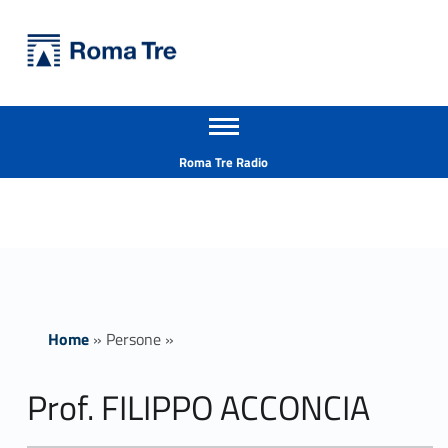
Primary Menu
Università Roma Tre
Prof. FILIPPO ACCONCIA ricerca - Università Roma Tre
Apri il menu secondario
L’Università degli Studi Roma Tre è un’università giovane e per giovani, è nata nel 1992 ed è rapidamente cresciuta sia in termini di studenti che di corsi di studio offerti. Sono attivi 13 dipartimenti che offrono corsi di Laurea, Laurea magistrale, Master, Corsi di perfezionamento, Dottorati di ricerca e Scuole di specializzazione
Header info sidebar
Roma Tre Radio
Home
»
Persone
»
Prof. FILIPPO ACCONCIA