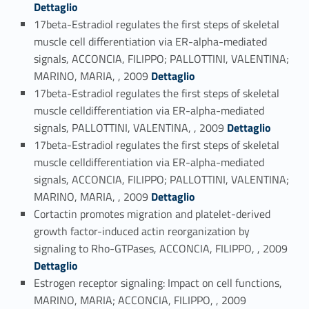
Dettaglio
17beta-Estradiol regulates the first steps of skeletal
muscle cell differentiation via ER-alpha-mediated
signals, ACCONCIA, FILIPPO; PALLOTTINI, VALENTINA;
Link identifier #identifier_person_137621-77
MARINO, MARIA, , 2009
Dettaglio
17beta-Estradiol regulates the first steps of skeletal
muscle celldifferentiation via ER-alpha-mediated
Link identifier #identifier_person_480-78
signals, PALLOTTINI, VALENTINA, , 2009
Dettaglio
17beta-Estradiol regulates the first steps of skeletal
muscle celldifferentiation via ER-alpha-mediated
signals, ACCONCIA, FILIPPO; PALLOTTINI, VALENTINA;
Link identifier #identifier_person_79428-79
MARINO, MARIA, , 2009
Dettaglio
Cortactin promotes migration and platelet-derived
growth factor-induced actin reorganization by
Link identifier #identifier_person_176185-80
signaling to Rho-GTPases, ACCONCIA, FILIPPO, , 2009
Dettaglio
Estrogen receptor signaling: Impact on cell functions,
Link identifier #identifier_person_136812-81
MARINO, MARIA; ACCONCIA, FILIPPO, , 2009