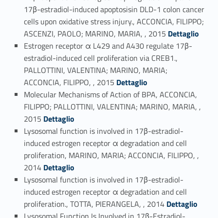
17β-estradiol-induced apoptosisin DLD-1 colon cancer
cells upon oxidative stress injury., ACCONCIA, FILIPPO;
Link identifier #identifier_person_191064-40
ASCENZI, PAOLO; MARINO, MARIA, , 2015
Dettaglio
Estrogen receptor α L429 and A430 regulate 17β-
estradiol-induced cell proliferation via CREB1.,
PALLOTTINI, VALENTINA; MARINO, MARIA;
Link identifier #identifier_person_107828-41
ACCONCIA, FILIPPO, , 2015
Dettaglio
Molecular Mechanisms of Action of BPA, ACCONCIA,
FILIPPO; PALLOTTINI, VALENTINA; MARINO, MARIA, ,
Link identifier #identifier_person_56653-42
2015
Dettaglio
Lysosomal function is involved in 17β-estradiol-
induced estrogen receptor α degradation and cell
proliferation, MARINO, MARIA; ACCONCIA, FILIPPO, ,
Link identifier #identifier_person_40143-43
2014
Dettaglio
Lysosomal function is involved in 17β-estradiol-
induced estrogen receptor α degradation and cell
Link identifier #identifier_person_176729-44
proliferation., TOTTA, PIERANGELA, , 2014
Dettaglio
Lysosomal Function Is Involved in 17β-Estradiol-