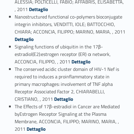
ALESSIA; POLTICELLI, FABIO; AFFABRIS, ELISABETTA,
Link identifier #identifier_person_66007-67
, 2011
Dettaglio
Nanostructured functional co-polymers bioconjugate
integrin inhibitors, VENDITTI, IOLE; BATTOCCHIO,
Link identifier #identifier_person_39980-68
CHIARA; ACCONCIA, FILIPPO; MARINO, MARIA, , 2011
Dettaglio
Signaling functions of ubiquitin in the 17β-
estradiol(E2):estrogen receptor (ER) α network,
Link identifier #identifier_person_81060-69
ACCONCIA, FILIPPO, , 2011
Dettaglio
The conserved acidic cluster domain of HIV-1 Nef is
required to induces a proinflammatory state in
primary macrophages: involvement of TNF alpha
Receptor Associated Factor 2, CHIARABELLI,
Link identifier #identifier_person_93745-70
CRISTIANO, , 2011
Dettaglio
The Effects of 17β-estradiol in Cancer are Mediated
byEstrogen Receptor Signaling at the Plasma
Membrane, ACCONCIA, FILIPPO; MARINO, MARIA, ,
Link identifier #identifier_person_10202-71
2011
Dettaglio