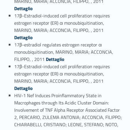
MARINO, MARIA; ACCONCIA, FILIPPO, , 2011
Dettaglio
17β-Estradiol-induced cell proliferation requires
estrogen receptor (ER) α monoubiquitination,
Link identifier #identifier_person_2403-64
MARINO, MARIA; ACCONCIA, FILIPPO, , 2011
Dettaglio
17β-estradiol regulates estrogen receptor α
monoubiquitination, MARINO, MARIA; ACCONCIA,
Link identifier #identifier_person_147903-65
FILIPPO, , 2011
Dettaglio
17β-Estradiol-induced cell proliferation requires
estrogen receptor (ER) α monoubiquitination,
Link identifier #identifier_person_5811-66
MARINO, MARIA; ACCONCIA, FILIPPO, , 2011
Dettaglio
HIV-1 Nef Induces Proinflammatory State in
Macrophages through Its Acidic Cluster Domain:
Involvement of TNF Alpha Receptor Associated Factor
2, PERCARIO, ZULEMA ANTONIA; ACCONCIA, FILIPPO;
CHIARABELLI, CRISTIANO; LEONE, STEFANO; NOTO,