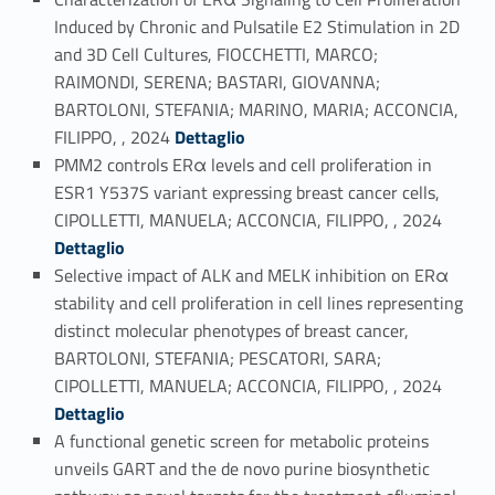
Induced by Chronic and Pulsatile E2 Stimulation in 2D
and 3D Cell Cultures, FIOCCHETTI, MARCO;
RAIMONDI, SERENA; BASTARI, GIOVANNA;
BARTOLONI, STEFANIA; MARINO, MARIA; ACCONCIA,
Link identifier #identifier_person_159826-4
FILIPPO, , 2024
Dettaglio
PMM2 controls ERα levels and cell proliferation in
ESR1 Y537S variant expressing breast cancer cells,
Link identifier #identifier_person_91595-5
CIPOLLETTI, MANUELA; ACCONCIA, FILIPPO, , 2024
Dettaglio
Selective impact of ALK and MELK inhibition on ERα
stability and cell proliferation in cell lines representing
distinct molecular phenotypes of breast cancer,
BARTOLONI, STEFANIA; PESCATORI, SARA;
Link identifier #identifier_person_16377-6
CIPOLLETTI, MANUELA; ACCONCIA, FILIPPO, , 2024
Dettaglio
A functional genetic screen for metabolic proteins
unveils GART and the de novo purine biosynthetic