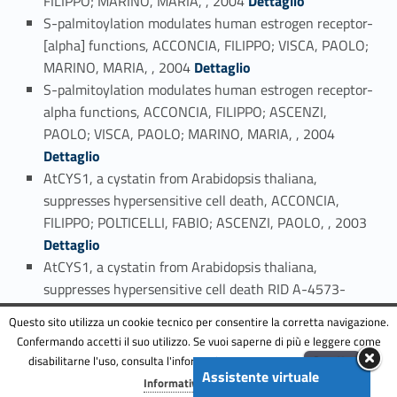
FILIPPO; MARINO, MARIA, , 2004
Dettaglio
S-palmitoylation modulates human estrogen receptor-
[alpha] functions, ACCONCIA, FILIPPO; VISCA, PAOLO;
Link identifier #identifier_person_86870-117
MARINO, MARIA, , 2004
Dettaglio
S-palmitoylation modulates human estrogen receptor-
alpha functions, ACCONCIA, FILIPPO; ASCENZI,
Link identifier #identifier_person_84754-118
PAOLO; VISCA, PAOLO; MARINO, MARIA, , 2004
Dettaglio
AtCYS1, a cystatin from Arabidopsis thaliana,
suppresses hypersensitive cell death, ACCONCIA,
Link identifier #identifier_person_195661-119
FILIPPO; POLTICELLI, FABIO; ASCENZI, PAOLO, , 2003
Dettaglio
AtCYS1, a cystatin from Arabidopsis thaliana,
suppresses hypersensitive cell death RID A-4573-
Link identifier #identifier_person_39630-120
2009, ACCONCIA, FILIPPO; POLTICELLI, FABIO, , 2003
Questo sito utilizza un cookie tecnico per consentire la corretta navigazione.
Dettaglio
Confermando accetti il suo utilizzo. Se vuoi saperne di più e leggere come
AtCYS1, a cystatin from Arabidopsis thaliana,
disabilitarne l'uso, consulta l'informativa estesa.
ENG
Accetta
Assistente virtuale
Menu
suppresses hypersensitive celldeath, ACCONCIA,
Informativa completa
Link identifier #identifier_person_114087-121