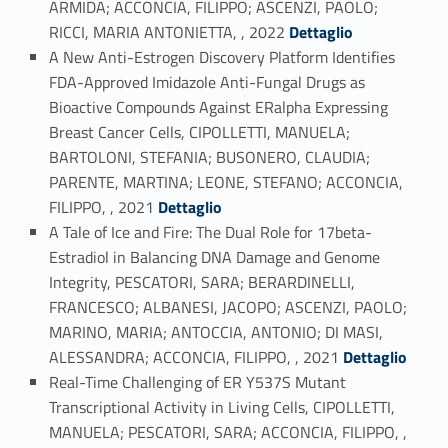
ARMIDA; ACCONCIA, FILIPPO; ASCENZI, PAOLO;
Link identifier #identifier_person_79956-16
RICCI, MARIA ANTONIETTA, , 2022
Dettaglio
A New Anti-Estrogen Discovery Platform Identifies
FDA-Approved Imidazole Anti-Fungal Drugs as
Bioactive Compounds Against ERalpha Expressing
Breast Cancer Cells, CIPOLLETTI, MANUELA;
BARTOLONI, STEFANIA; BUSONERO, CLAUDIA;
PARENTE, MARTINA; LEONE, STEFANO; ACCONCIA,
Link identifier #identifier_person_186788-17
FILIPPO, , 2021
Dettaglio
A Tale of Ice and Fire: The Dual Role for 17beta-
Estradiol in Balancing DNA Damage and Genome
Integrity, PESCATORI, SARA; BERARDINELLI,
FRANCESCO; ALBANESI, JACOPO; ASCENZI, PAOLO;
MARINO, MARIA; ANTOCCIA, ANTONIO; DI MASI,
Link identifier #identifier_person_198461-18
ALESSANDRA; ACCONCIA, FILIPPO, , 2021
Dettaglio
Real-Time Challenging of ER Y537S Mutant
Transcriptional Activity in Living Cells, CIPOLLETTI,
MANUELA; PESCATORI, SARA; ACCONCIA, FILIPPO, ,