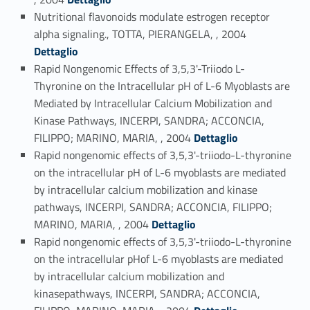
Nutritional flavonoids modulate estrogen receptor
Link identifier #identifier_person_8915-113
alpha signaling., TOTTA, PIERANGELA, , 2004
Dettaglio
Rapid Nongenomic Effects of 3,5,3'-Triiodo L-
Thyronine on the Intracellular pH of L-6 Myoblasts are
Mediated by Intracellular Calcium Mobilization and
Kinase Pathways, INCERPI, SANDRA; ACCONCIA,
Link identifier #identifier_person_174093-114
FILIPPO; MARINO, MARIA, , 2004
Dettaglio
Rapid nongenomic effects of 3,5,3'-triiodo-L-thyronine
on the intracellular pH of L-6 myoblasts are mediated
by intracellular calcium mobilization and kinase
pathways, INCERPI, SANDRA; ACCONCIA, FILIPPO;
Link identifier #identifier_person_98472-115
MARINO, MARIA, , 2004
Dettaglio
Rapid nongenomic effects of 3,5,3'-triiodo-L-thyronine
on the intracellular pHof L-6 myoblasts are mediated
by intracellular calcium mobilization and
kinasepathways, INCERPI, SANDRA; ACCONCIA,
Link identifier #identifier_person_151540-116