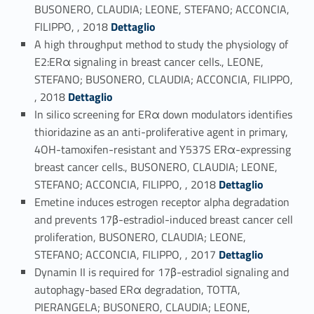
BUSONERO, CLAUDIA; LEONE, STEFANO; ACCONCIA,
Link identifier #identifier_person_86801-27
FILIPPO, , 2018
Dettaglio
A high throughput method to study the physiology of
E2:ERα signaling in breast cancer cells., LEONE,
STEFANO; BUSONERO, CLAUDIA; ACCONCIA, FILIPPO,
Link identifier #identifier_person_130583-28
, 2018
Dettaglio
In silico screening for ERα down modulators identifies
thioridazine as an anti-proliferative agent in primary,
4OH-tamoxifen-resistant and Y537S ERα-expressing
breast cancer cells., BUSONERO, CLAUDIA; LEONE,
Link identifier #identifier_person_16787-29
STEFANO; ACCONCIA, FILIPPO, , 2018
Dettaglio
Emetine induces estrogen receptor alpha degradation
and prevents 17β-estradiol-induced breast cancer cell
proliferation, BUSONERO, CLAUDIA; LEONE,
Link identifier #identifier_person_55143-30
STEFANO; ACCONCIA, FILIPPO, , 2017
Dettaglio
Dynamin II is required for 17β-estradiol signaling and
autophagy-based ERα degradation, TOTTA,
PIERANGELA; BUSONERO, CLAUDIA; LEONE,