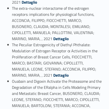
Link identifier #identifier_person_59794-19
2021
Dettaglio
The extra-nuclear interactome of the estrogen
receptors: implications for physiological functions,
ACCONCIA, FILIPPO; FIOCCHETTI, MARCO;
BUSONERO, CLAUDIA; MONTALESI, EMILIANO;
CIPOLLETTI, MANUELA; PALLOTTINI, VALENTINA;
Link identifier #identifier_person_52721-20
MARINO, MARIA, , 2021
Dettaglio
The Peculiar Estrogenicity of Diethyl Phthalate:
Modulation of Estrogen Receptor α Activities in the
Proliferation of Breast Cancer Cells, FIOCCHETTI,
MARCO; BASTARI, GIOVANNA; CIPOLLETTI,
MANUELA; LEONE, STEFANO; ACCONCIA, FILIPPO;
Link identifier #identifier_person_47457-21
MARINO, MARIA, , 2021
Dettaglio
Ouabain and Digoxin Activate the Proteasome and the
Degradation of the ERalpha in Cells Modeling Primary
and Metastatic Breast Cancer, BUSONERO, CLAUDIA;
LEONE, STEFANO; FIOCCHETTI, MARCO; CIPOLLETTI,
MANUELA; BARTOLONI, STEFANIA; ACCONCIA,