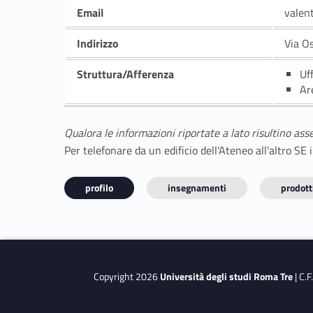
Email
valen
Indirizzo
Via O
Struttura/Afferenza
Uf
Ar
Qualora le informazioni riportate a lato risultino ass
Per telefonare da un edificio dell'Ateneo all'altro S
profilo
insegnamenti
prodotti
Copyright 2026
Università degli studi Roma Tre
| C.