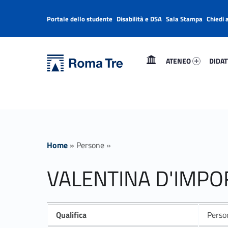
Portale dello studente
Disabilità e DSA
Sala Stampa
Chiedi 
Header info sidebar
Primary Menu
Ateneo 20996-1
Didatt
Università Roma Tre
VALENTINA D'IMPORZANO - Università Roma Tre
ATENEO
DIDAT
L’Università degli Studi Roma Tre è un’università giovane e per giovani, è nata nel 1992 ed è rapidamente cresciuta sia in termini di studenti che di corsi di studio offerti. Sono attivi 13 dipartimenti che offrono corsi di Laurea, Laurea magistrale, Master, Corsi di perfezionamento, Dottorati di ricerca e Scuole di specializzazione
Home
»
Persone
»
VALENTINA D'IMP
Qualifica
Person