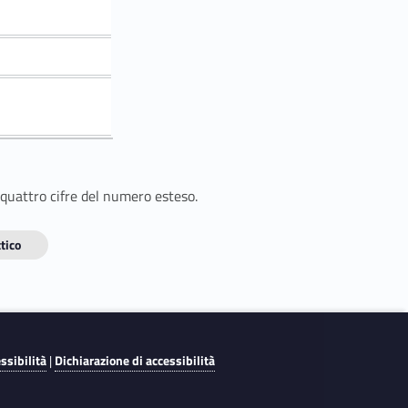
 quattro cifre del numero esteso.
tico
essibilità
|
Dichiarazione di accessibilità