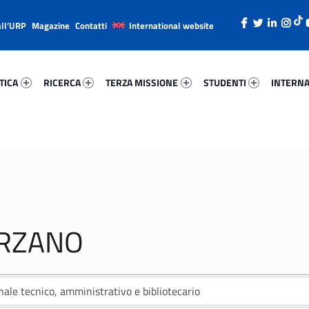
all’URP
Magazine
Contatti
International website
ica 17546-26
Ricerca 65068-38
Terza Missione 55220-49
Studenti 41585-66
Internazi
TICA
RICERCA
TERZA MISSIONE
STUDENTI
INTERNA
ORZANO
ale tecnico, amministrativo e bibliotecario