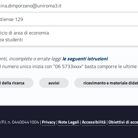
tina.dimporzano@uniroma3.it
stiense 129
ficio di area di economia
ea studenti
enti, incomplete o errate leggi
le seguenti istruzioni
E il numero unico inizia con "06 5733xxxx" basta comporre le ultime
 della ricerca
avvisi
ricevimento e materiale didat
F./P.I. n. 04400441004 |
Privacy
|
Note Legali
|
Accessibilità
|
Obiettivi di acc