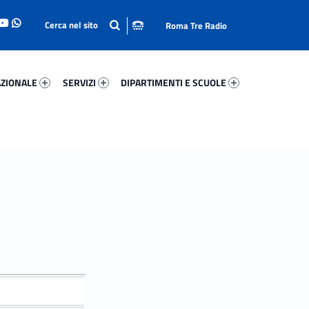
Roma Tre Radio
onale 9039-93
Servizi 37017-114
Dipartimenti E Scuole 91065-140
ZIONALE
SERVIZI
DIPARTIMENTI E SCUOLE