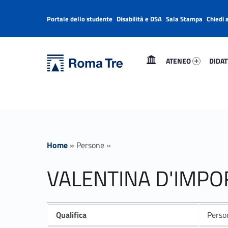
Portale dello studente
Disabilità e DSA
Sala Stampa
Chiedi 
Header info sidebar
Primary Menu
Ateneo 45721-1
Didatti
Università Roma Tre
VALENTINA D'IMPORZANO ricerca - Università Roma Tre
ATENEO
DIDAT
L’Università degli Studi Roma Tre è un’università giovane e per giovani, è nata nel 1992 ed è rapidamente cresciuta sia in termini di studenti che di corsi di studio offerti. Sono attivi 13 dipartimenti che offrono corsi di Laurea, Laurea magistrale, Master, Corsi di perfezionamento, Dottorati di ricerca e Scuole di specializzazione
Home
»
Persone
»
VALENTINA D'IMP
Qualifica
Person