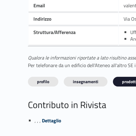
Email
valen
Indirizzo
Via O
Struttura/Afferenza
Uf
Ar
Qualora le informazioni riportate a lato risultino ass
Per telefonare da un edificio dell'Ateneo all'altro S
profilo
insegnamenti
prodotti
Contributo in Rivista
Link identifier #identifier_person_74515-1
, , ,
Dettaglio