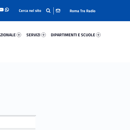
Roma Tre Radio
onale 96648-93
Servizi 74562-114
Dipartimenti E Scuole 88361-140
ZIONALE
SERVIZI
DIPARTIMENTI E SCUOLE