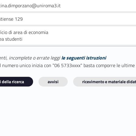
tina.dimporzano@uniroma3.it
stiense 129
ficio di area di economia
ea studenti
enti, incomplete o errate leggi
le seguenti istruzioni
E il numero unico inizia con "06 5733xxxx" basta comporre le ultime
 della ricerca
avvisi
ricevimento e materiale didat