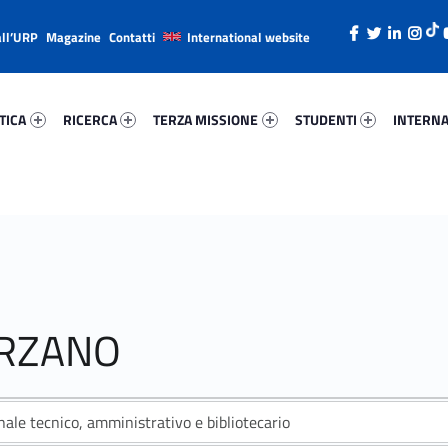
all’URP
Magazine
Contatti
International website
ca 8017-26
Ricerca 81009-38
Terza Missione 54751-49
Studenti 47580-66
Internazi
TICA
RICERCA
TERZA MISSIONE
STUDENTI
INTERNA
ORZANO
ale tecnico, amministrativo e bibliotecario