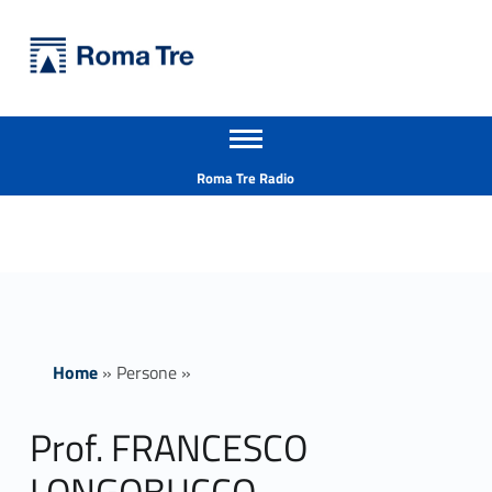
Primary Menu
Università Roma Tre
Prof. FRANCESCO LONGOBUCCO - Università Roma Tre
Apri il menu secondario
L’Università degli Studi Roma Tre è un’università giovane e per giovani, è nata nel 1992 ed è rapidamente cresciuta sia in termini di studenti che di corsi di studio offerti. Sono attivi 13 dipartimenti che offrono corsi di Laurea, Laurea magistrale, Master, Corsi di perfezionamento, Dottorati di ricerca e Scuole di specializzazione
Header info sidebar
Roma Tre Radio
Home
»
Persone
»
Prof. FRANCESCO
LONGOBUCCO