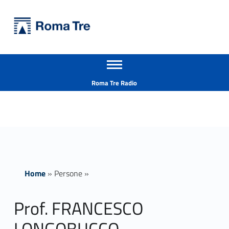
Primary Menu
Università Roma Tre
Prof. FRANCESCO LONGOBUCCO - Università Roma Tre
Apri il menu secondario
L’Università degli Studi Roma Tre è un’università giovane e per giovani, è nata nel 1992 ed è rapidamente cresciuta sia in termini di studenti che di corsi di studio offerti. Sono attivi 13 dipartimenti che offrono corsi di Laurea, Laurea magistrale, Master, Corsi di perfezionamento, Dottorati di ricerca e Scuole di specializzazione
Header info sidebar
Roma Tre Radio
Home
»
Persone
»
Prof. FRANCESCO
LONGOBUCCO