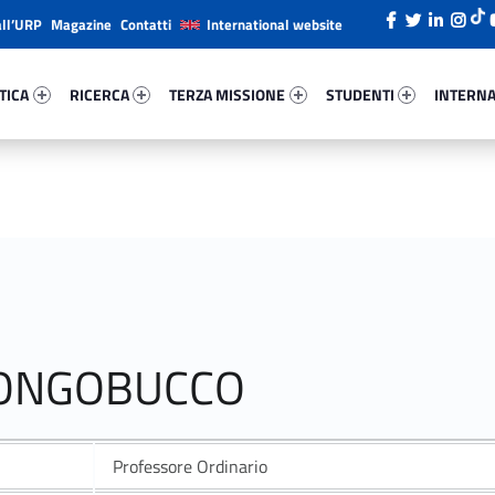
all’URP
Magazine
Contatti
International website
ica 94043-26
Ricerca 53872-38
Terza Missione 49426-49
Studenti 99627-66
Internazi
TICA
RICERCA
TERZA MISSIONE
STUDENTI
INTERNA
LONGOBUCCO
Professore Ordinario