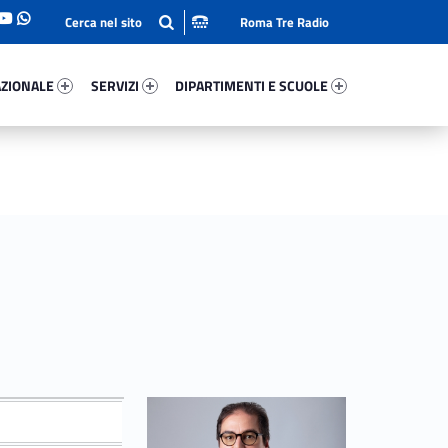
Roma Tre Radio
onale 63522-93
Servizi 78249-114
Dipartimenti E Scuole 4302-140
ZIONALE
SERVIZI
DIPARTIMENTI E SCUOLE