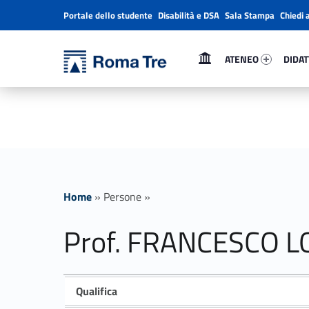
Portale dello studente
Disabilità e DSA
Sala Stampa
Chiedi 
Header info sidebar
Primary Menu
Ateneo 29836-1
Didatt
Università Roma Tre
ATENEO
DIDAT
Prof. FRANCESCO LONGOBUCCO - Università Roma Tre
L’Università degli Studi Roma Tre è un’università giovane e per giovani, è nata nel 1992 ed è rapidamente cresciuta sia in termini di studenti che di corsi di studio offerti. Sono attivi 13 dipartimenti che offrono corsi di Laurea, Laurea magistrale, Master, Corsi di perfezionamento, Dottorati di ricerca e Scuole di specializzazione
Home
»
Persone
»
Prof. FRANCESCO 
Qualifica