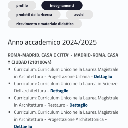
profilo
insegnamenti
prodotti della ricerca
avvisi
ricevimento e materiale didattico
Anno accademico 2024/2025
ROMA-MADRID. CASA E CITTA' - MADRID-ROMA. CASA
Y CIUDAD (21010044)
Curriculum: Curriculum Unico nella Laurea Magistrale
Link identifier #identifier_person_171191-1
in Architettura - Progettazione Urbana -
Dettaglio
Curriculum: Curriculum Unico nella Laurea in Scienze
Link identifier #identifier_person_126990-2
Dell'architettura -
Dettaglio
Curriculum: Curriculum Unico nella Laurea Magistrale
Link identifier #identifier_person_130782-3
in Architettura - Restauro -
Dettaglio
Curriculum: Curriculum Unico nella Laurea Magistrale
Link identifier #identifier_person_11541-4
in Architettura - Progettazione Architettonica -
Dettaglio