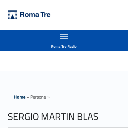
Primary Menu
Università Roma Tre
SERGIO MARTIN BLAS insegnamenti - Università Roma Tre
Apri il menu secondario
L’Università degli Studi Roma Tre è un’università giovane e per giovani, è nata nel 1992 ed è rapidamente cresciuta sia in termini di studenti che di corsi di studio offerti. Sono attivi 13 dipartimenti che offrono corsi di Laurea, Laurea magistrale, Master, Corsi di perfezionamento, Dottorati di ricerca e Scuole di specializzazione
Header info sidebar
Roma Tre Radio
Home
»
Persone
»
SERGIO MARTIN BLAS