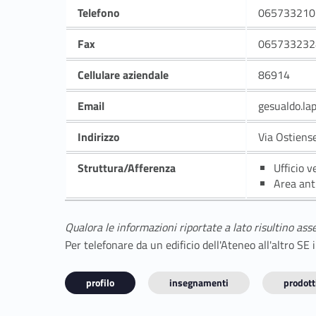
Telefono
065733210
Fax
065733232
Cellulare aziendale
86914
Email
gesualdo.la
Indirizzo
Via Ostiens
Struttura/Afferenza
Ufficio v
Area ant
Qualora le informazioni riportate a lato risultino ass
Per telefonare da un edificio dell'Ateneo all'altro S
profilo
insegnamenti
prodotti