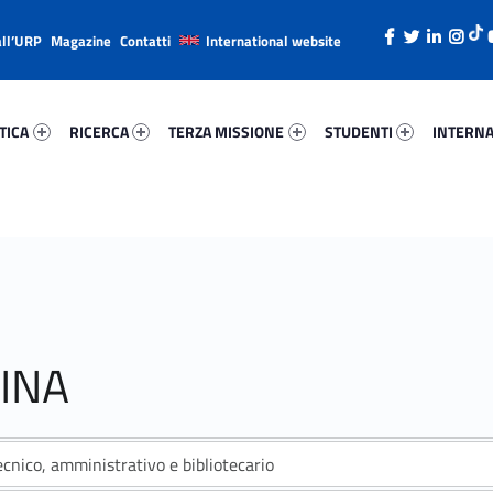
all’URP
Magazine
Contatti
International website
ica 62415-26
Ricerca 38944-38
Terza Missione 97621-49
Studenti 81707-66
Internazi
TICA
RICERCA
TERZA MISSIONE
STUDENTI
INTERNA
INA
cnico, amministrativo e bibliotecario