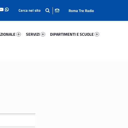
Roma Tre Radio
onale 15491-93
Servizi 26489-114
Dipartimenti E Scuole 46398-140
ZIONALE
SERVIZI
DIPARTIMENTI E SCUOLE