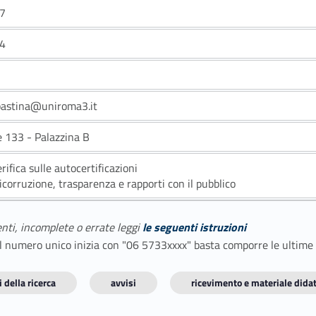
7
4
pastina@uniroma3.it
e 133 - Palazzina B
erifica sulle autocertificazioni
icorruzione, trasparenza e rapporti con il pubblico
enti, incomplete o errate leggi
le seguenti istruzioni
E il numero unico inizia con "06 5733xxxx" basta comporre le ultime
 della ricerca
avvisi
ricevimento e materiale didat