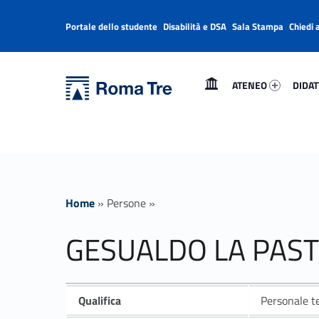
Portale dello studente
Disabilità e DSA
Sala Stampa
Chiedi 
Header info sidebar
Primary Menu
Ateneo 50673-1
Didatt
Università Roma Tre
GESUALDO LA PASTINA - Università Roma Tre
ATENEO
DIDAT
L’Università degli Studi Roma Tre è un’università giovane e per giovani, è nata nel 1992 ed è rapidamente cresciuta sia in termini di studenti che di corsi di studio offerti. Sono attivi 13 dipartimenti che offrono corsi di Laurea, Laurea magistrale, Master, Corsi di perfezionamento, Dottorati di ricerca e Scuole di specializzazione
Home
»
Persone
»
GESUALDO LA PAST
Qualifica
Personale te