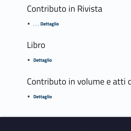
Contributo in Rivista
Link identifier #identifier_person_147174-1
, , ,
Dettaglio
Libro
Link identifier #identifier_person_104125-2
Dettaglio
Contributo in volume e atti
Link identifier #identifier_person_142772-3
Dettaglio