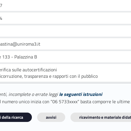
7
4
pastina@uniroma3.it
e 133 - Palazzina B
erifica sulle autocertificazioni
icorruzione, trasparenza e rapporti con il pubblico
enti, incomplete o errate leggi
le seguenti istruzioni
E il numero unico inizia con "06 5733xxxx" basta comporre le ultime
 della ricerca
avvisi
ricevimento e materiale didat