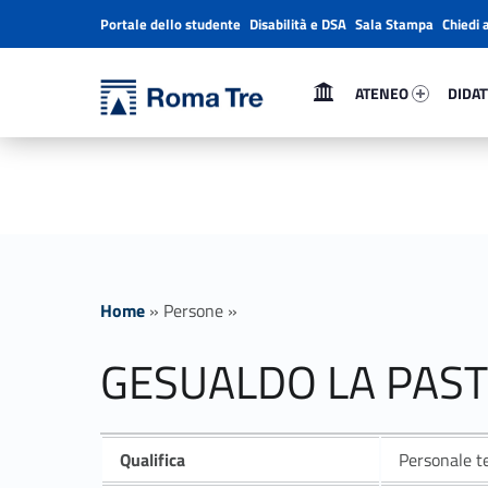
Portale dello studente
Disabilità e DSA
Sala Stampa
Chiedi 
Header info sidebar
Primary Menu
Ateneo 47288-1
Didatt
Università Roma Tre
ATENEO
DIDAT
GESUALDO LA PASTINA ricerca - Università Roma Tre
L’Università degli Studi Roma Tre è un’università giovane e per giovani, è nata nel 1992 ed è rapidamente cresciuta sia in termini di studenti che di corsi di studio offerti. Sono attivi 13 dipartimenti che offrono corsi di Laurea, Laurea magistrale, Master, Corsi di perfezionamento, Dottorati di ricerca e Scuole di specializzazione
Home
»
Persone
»
GESUALDO LA PAST
Qualifica
Personale te