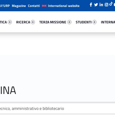
all’URP
Magazine
Contatti
International website
ica 80614-26
Ricerca 56044-38
Terza Missione 12647-49
Studenti 96001-66
Internazi
TICA
RICERCA
TERZA MISSIONE
STUDENTI
INTERNA
INA
cnico, amministrativo e bibliotecario