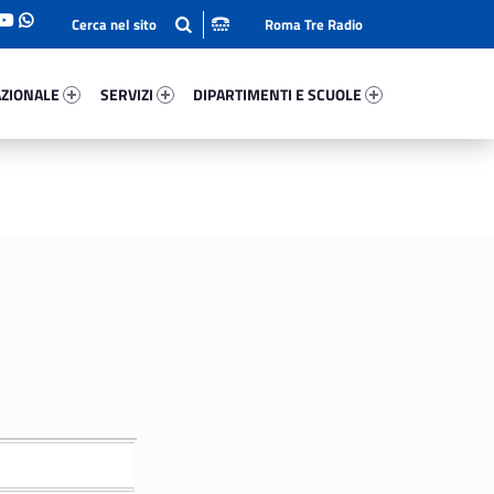
Roma Tre Radio
onale 54845-93
Servizi 87660-114
Dipartimenti E Scuole 32185-140
ZIONALE
SERVIZI
DIPARTIMENTI E SCUOLE