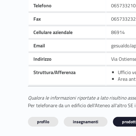
Telefono
065733210
Fax
065733232
Cellulare aziendale
86914
Email
gesualdo.la
Indirizzo
Via Ostiens
Struttura/Afferenza
Ufficio v
Area ant
Qualora le informazioni riportate a lato risultino ass
Per telefonare da un edificio dell'Ateneo all'altro S
profilo
insegnamenti
prodotti