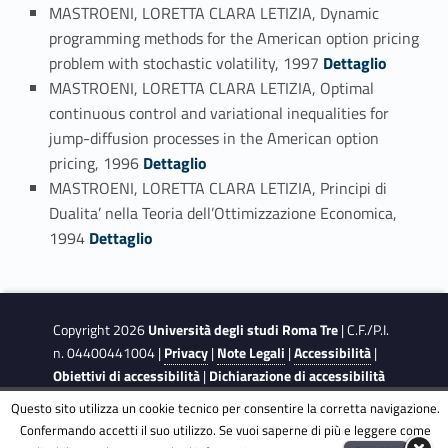
MASTROENI, LORETTA CLARA LETIZIA, Dynamic
programming methods for the American option pricing
Link identifier #identifier_person_199903-86
problem with stochastic volatility, 1997
Dettaglio
MASTROENI, LORETTA CLARA LETIZIA, Optimal
continuous control and variational inequalities for
jump-diffusion processes in the American option
Link identifier #identifier_person_29384-87
pricing, 1996
Dettaglio
MASTROENI, LORETTA CLARA LETIZIA, Principi di
Dualita’ nella Teoria dell’Ottimizzazione Economica,
Link identifier #identifier_person_34033-88
1994
Dettaglio
Copyright 2026
Università degli studi Roma Tre
| C.F./P.I.
n. 04400441004 |
Privacy
|
Note Legali
|
Accessibilità
|
Obiettivi di accessibilità
|
Dichiarazione di accessibilità
Questo sito utilizza un cookie tecnico per consentire la corretta navigazione.
Confermando accetti il suo utilizzo. Se vuoi saperne di più e leggere come
This site is protected by reCAPTCHA and the Google
Privacy