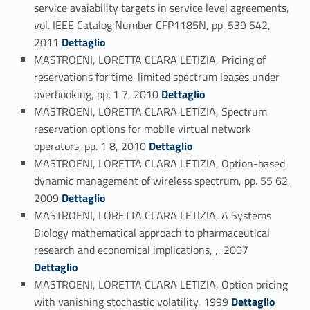
service avaiability targets in service level agreements,
vol. IEEE Catalog Number CFP1185N, pp. 539 542,
Link identifier #identifier_person_7473-80
2011
Dettaglio
MASTROENI, LORETTA CLARA LETIZIA, Pricing of
reservations for time-limited spectrum leases under
Link identifier #identifier_person_27616-81
overbooking, pp. 1 7, 2010
Dettaglio
MASTROENI, LORETTA CLARA LETIZIA, Spectrum
reservation options for mobile virtual network
Link identifier #identifier_person_53458-82
operators, pp. 1 8, 2010
Dettaglio
MASTROENI, LORETTA CLARA LETIZIA, Option-based
dynamic management of wireless spectrum, pp. 55 62,
Link identifier #identifier_person_103447-83
2009
Dettaglio
MASTROENI, LORETTA CLARA LETIZIA, A Systems
Biology mathematical approach to pharmaceutical
Link identifier #identifier_person_77746-84
research and economical implications, ,, 2007
Dettaglio
MASTROENI, LORETTA CLARA LETIZIA, Option pricing
Link identifier #identifier_person_172467-85
with vanishing stochastic volatility, 1999
Dettaglio