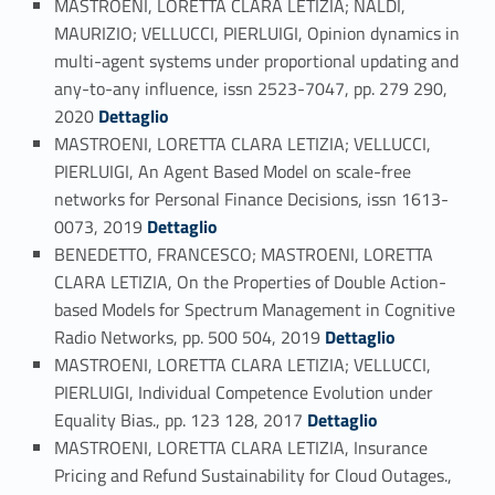
MASTROENI, LORETTA CLARA LETIZIA; NALDI,
MAURIZIO; VELLUCCI, PIERLUIGI, Opinion dynamics in
multi-agent systems under proportional updating and
any-to-any influence, issn 2523-7047, pp. 279 290,
Link identifier #identifier_person_181754-66
2020
Dettaglio
MASTROENI, LORETTA CLARA LETIZIA; VELLUCCI,
PIERLUIGI, An Agent Based Model on scale-free
networks for Personal Finance Decisions, issn 1613-
Link identifier #identifier_person_4442-67
0073, 2019
Dettaglio
BENEDETTO, FRANCESCO; MASTROENI, LORETTA
CLARA LETIZIA, On the Properties of Double Action-
based Models for Spectrum Management in Cognitive
Link identifier #identifier_person_188186-68
Radio Networks, pp. 500 504, 2019
Dettaglio
MASTROENI, LORETTA CLARA LETIZIA; VELLUCCI,
PIERLUIGI, Individual Competence Evolution under
Link identifier #identifier_person_109785-69
Equality Bias., pp. 123 128, 2017
Dettaglio
MASTROENI, LORETTA CLARA LETIZIA, Insurance
Pricing and Refund Sustainability for Cloud Outages.,
Link identifier #identifier_person_168871-70