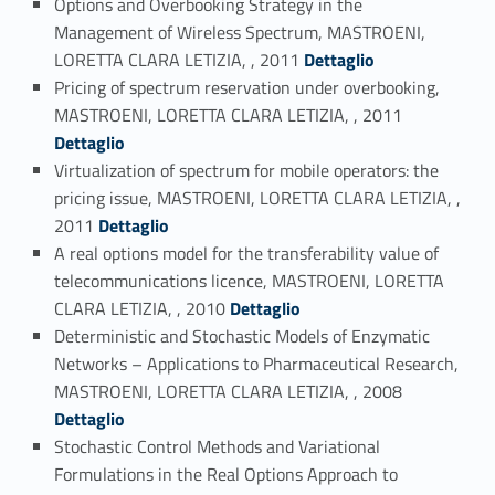
Options and Overbooking Strategy in the
Management of Wireless Spectrum, MASTROENI,
Link identifier #identifier_person_124168-37
LORETTA CLARA LETIZIA, , 2011
Dettaglio
Pricing of spectrum reservation under overbooking,
Link identifier #identifier_person_116067-38
MASTROENI, LORETTA CLARA LETIZIA, , 2011
Dettaglio
Virtualization of spectrum for mobile operators: the
pricing issue, MASTROENI, LORETTA CLARA LETIZIA, ,
Link identifier #identifier_person_20478-39
2011
Dettaglio
A real options model for the transferability value of
telecommunications licence, MASTROENI, LORETTA
Link identifier #identifier_person_162078-40
CLARA LETIZIA, , 2010
Dettaglio
Deterministic and Stochastic Models of Enzymatic
Networks – Applications to Pharmaceutical Research,
Link identifier #identifier_person_77046-41
MASTROENI, LORETTA CLARA LETIZIA, , 2008
Dettaglio
Stochastic Control Methods and Variational
Formulations in the Real Options Approach to