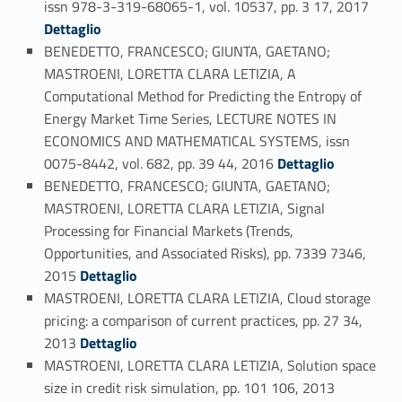
issn 978-3-319-68065-1, vol. 10537, pp. 3 17, 2017
Dettaglio
BENEDETTO, FRANCESCO; GIUNTA, GAETANO;
MASTROENI, LORETTA CLARA LETIZIA, A
Computational Method for Predicting the Entropy of
Energy Market Time Series, LECTURE NOTES IN
ECONOMICS AND MATHEMATICAL SYSTEMS, issn
Link identifier #identifier_person_175272-71
0075-8442, vol. 682, pp. 39 44, 2016
Dettaglio
BENEDETTO, FRANCESCO; GIUNTA, GAETANO;
MASTROENI, LORETTA CLARA LETIZIA, Signal
Processing for Financial Markets (Trends,
Opportunities, and Associated Risks), pp. 7339 7346,
Link identifier #identifier_person_106273-72
2015
Dettaglio
MASTROENI, LORETTA CLARA LETIZIA, Cloud storage
pricing: a comparison of current practices, pp. 27 34,
Link identifier #identifier_person_76987-73
2013
Dettaglio
MASTROENI, LORETTA CLARA LETIZIA, Solution space
Link identifier #identifier_person_34945-74
size in credit risk simulation, pp. 101 106, 2013