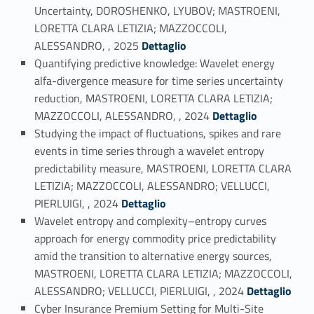
Uncertainty, DOROSHENKO, LYUBOV; MASTROENI,
LORETTA CLARA LETIZIA; MAZZOCCOLI,
Link identifier #identifier_person_49978-5
ALESSANDRO, , 2025
Dettaglio
Quantifying predictive knowledge: Wavelet energy
alfa-divergence measure for time series uncertainty
reduction, MASTROENI, LORETTA CLARA LETIZIA;
Link identifier #identifier_person_1180-6
MAZZOCCOLI, ALESSANDRO, , 2024
Dettaglio
Studying the impact of fluctuations, spikes and rare
events in time series through a wavelet entropy
predictability measure, MASTROENI, LORETTA CLARA
LETIZIA; MAZZOCCOLI, ALESSANDRO; VELLUCCI,
Link identifier #identifier_person_17397-7
PIERLUIGI, , 2024
Dettaglio
Wavelet entropy and complexity–entropy curves
approach for energy commodity price predictability
amid the transition to alternative energy sources,
MASTROENI, LORETTA CLARA LETIZIA; MAZZOCCOLI,
Link identifier #identifier_person_20992-8
ALESSANDRO; VELLUCCI, PIERLUIGI, , 2024
Dettaglio
Cyber Insurance Premium Setting for Multi-Site