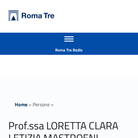
Primary Menu
Università Roma Tre
Prof.ssa LORETTA CLARA LETIZIA MASTROENI ricerca - Università Roma Tre
Apri il menu secondario
L’Università degli Studi Roma Tre è un’università giovane e per giovani, è nata nel 1992 ed è rapidamente cresciuta sia in termini di studenti che di corsi di studio offerti. Sono attivi 13 dipartimenti che offrono corsi di Laurea, Laurea magistrale, Master, Corsi di perfezionamento, Dottorati di ricerca e Scuole di specializzazione
Header info sidebar
Roma Tre Radio
Home
»
Persone
»
Prof.ssa LORETTA CLARA
LETIZIA MASTROENI