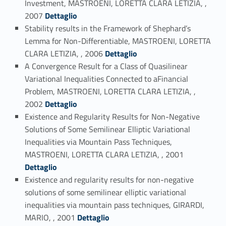
Investment, MASTROENI, LORETTA CLARA LETIZIA, ,
Link identifier #identifier_person_67907-42
2007
Dettaglio
Stability results in the Framework of Shephard’s
Lemma for Non-Differentiable, MASTROENI, LORETTA
Link identifier #identifier_person_170892-43
CLARA LETIZIA, , 2006
Dettaglio
A Convergence Result for a Class of Quasilinear
Variational Inequalities Connected to aFinancial
Problem, MASTROENI, LORETTA CLARA LETIZIA, ,
Link identifier #identifier_person_24887-44
2002
Dettaglio
Existence and Regularity Results for Non-Negative
Solutions of Some Semilinear Elliptic Variational
Inequalities via Mountain Pass Techniques,
Link identifier #identifier_person_127745-45
MASTROENI, LORETTA CLARA LETIZIA, , 2001
Dettaglio
Existence and regularity results for non-negative
solutions of some semilinear elliptic variational
inequalities via mountain pass techniques, GIRARDI,
Link identifier #identifier_person_168061-46
MARIO, , 2001
Dettaglio