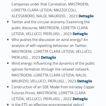
Companies under Risk Correlation, MASTROENI,
LORETTA CLARA LETIZIA; MAZZOCCOLI,
Link identifier #identifier_person_73056-9
ALESSANDRO; NALDI, MAURIZIO, , 2023
Dettaglio
Twitter and the circular economy: Examining the
public discourse, MASTROENI, LORETTA CLARA
Link identifier #identifier_person_198340-10
LETIZIA; VELLUCCI, PIERLUIGI, , 2023
Dettaglio
Who pushes the discussion on wind energy? An
analysis of self-reposting behaviour on Twitter,
MASTROENI, LORETTA CLARA LETIZIA; VELLUCCI,
Link identifier #identifier_person_42422-11
PIERLUIGI, , 2023
Dettaglio
Wind energy: Influencing the dynamics of the public
opinion formation through the retweet network,
MASTROENI, LORETTA CLARA LETIZIA; NALDI,
Link identifier #identifier_person_97426-12
MAURIZIO; VELLUCCI, PIERLUIGI, , 2023
Dettaglio
Construction of an SDE Model from Intraday Copper
Futures Prices, MASTROENI, LORETTA CLARA
Link identifier #identifier_person_173672-13
LETIZIA; VELLUCCI, PIERLUIGI, , 2022
Dettaglio
Is the ETS an effective environmental policy?