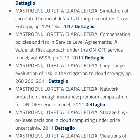
Dettaglio
MASTROENI, LORETTA CLARA LETIZIA, Simulation of
correlated financial defaults through smoothed Cross-
Link identifier #identifier_person_78405-75
Entropy, pp. 129 134, 2012
Dettaglio
MASTROENI, LORETTA CLARA LETIZIA, Compensation
policies and risk in Service Level Agreements: A
Value-at-Risk approach under the ON-OFF service
Link identifier #identifier_person_76698-76
model, vol. 6995, pp. 2 13, 2011
Dettaglio
MASTROENI, LORETTA CLARA LETIZIA, Long-range
evaluation of risk in the migration to cloud storage, pp.
Link identifier #identifier_person_102726-77
260 266, 2011
Dettaglio
MASTROENI, LORETTA CLARA LETIZIA, Network
protection through insurance: premium computation
Link identifier #identifier_person_93297-78
for ON-OFF service model, 2011
Dettaglio
MASTROENI, LORETTA CLARA LETIZIA, Storage buy-
or-lease decisions in cloud computing under price
Link identifier #identifier_person_196434-79
uncertainty, 2011
Dettaglio
MASTROENI, LORETTA CLARA LETIZIA, Violations of