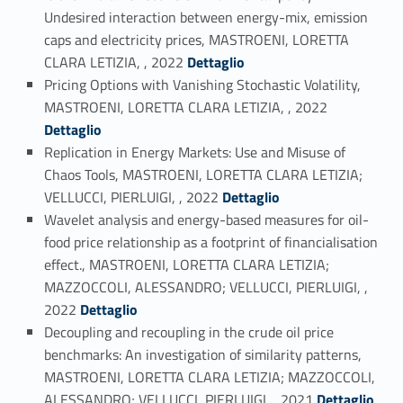
Undesired interaction between energy-mix, emission
caps and electricity prices, MASTROENI, LORETTA
Link identifier #identifier_person_92461-14
CLARA LETIZIA, , 2022
Dettaglio
Pricing Options with Vanishing Stochastic Volatility,
Link identifier #identifier_person_43253-15
MASTROENI, LORETTA CLARA LETIZIA, , 2022
Dettaglio
Replication in Energy Markets: Use and Misuse of
Chaos Tools, MASTROENI, LORETTA CLARA LETIZIA;
Link identifier #identifier_person_105041-16
VELLUCCI, PIERLUIGI, , 2022
Dettaglio
Wavelet analysis and energy-based measures for oil-
food price relationship as a footprint of financialisation
effect., MASTROENI, LORETTA CLARA LETIZIA;
MAZZOCCOLI, ALESSANDRO; VELLUCCI, PIERLUIGI, ,
Link identifier #identifier_person_111767-17
2022
Dettaglio
Decoupling and recoupling in the crude oil price
benchmarks: An investigation of similarity patterns,
MASTROENI, LORETTA CLARA LETIZIA; MAZZOCCOLI,
Link identifier #identifier_person_30578-18
ALESSANDRO; VELLUCCI, PIERLUIGI, , 2021
Dettaglio