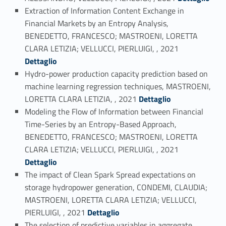
Extraction of Information Content Exchange in
Financial Markets by an Entropy Analysis,
BENEDETTO, FRANCESCO; MASTROENI, LORETTA
Link identifier #identifier_person_59390-19
CLARA LETIZIA; VELLUCCI, PIERLUIGI, , 2021
Dettaglio
Hydro-power production capacity prediction based on
machine learning regression techniques, MASTROENI,
Link identifier #identifier_person_99166-20
LORETTA CLARA LETIZIA, , 2021
Dettaglio
Modeling the Flow of Information between Financial
Time-Series by an Entropy-Based Approach,
BENEDETTO, FRANCESCO; MASTROENI, LORETTA
Link identifier #identifier_person_199894-21
CLARA LETIZIA; VELLUCCI, PIERLUIGI, , 2021
Dettaglio
The impact of Clean Spark Spread expectations on
storage hydropower generation, CONDEMI, CLAUDIA;
MASTROENI, LORETTA CLARA LETIZIA; VELLUCCI,
Link identifier #identifier_person_161941-22
PIERLUIGI, , 2021
Dettaglio
The selection of predictive variables in aggregate