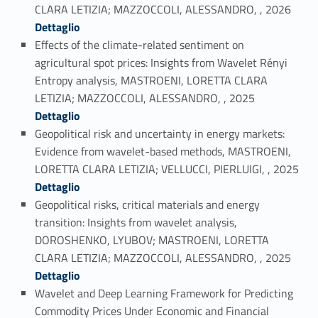
Link identifier #identifier_person_190047-1
CLARA LETIZIA; MAZZOCCOLI, ALESSANDRO, , 2026
Dettaglio
Effects of the climate-related sentiment on
agricultural spot prices: Insights from Wavelet Rényi
Entropy analysis, MASTROENI, LORETTA CLARA
Link identifier #identifier_person_32550-2
LETIZIA; MAZZOCCOLI, ALESSANDRO, , 2025
Dettaglio
Geopolitical risk and uncertainty in energy markets:
Evidence from wavelet-based methods, MASTROENI,
Link identifier #identifier_person_156524-3
LORETTA CLARA LETIZIA; VELLUCCI, PIERLUIGI, , 2025
Dettaglio
Geopolitical risks, critical materials and energy
transition: Insights from wavelet analysis,
DOROSHENKO, LYUBOV; MASTROENI, LORETTA
Link identifier #identifier_person_139952-4
CLARA LETIZIA; MAZZOCCOLI, ALESSANDRO, , 2025
Dettaglio
Wavelet and Deep Learning Framework for Predicting
Commodity Prices Under Economic and Financial