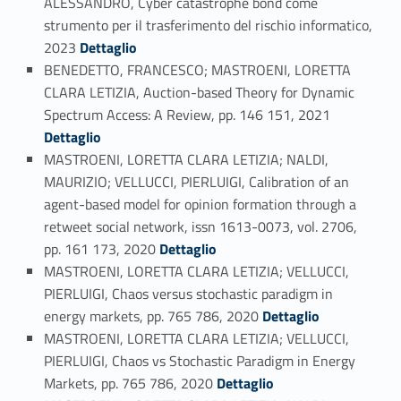
ALESSANDRO, Cyber catastrophe bond come
strumento per il trasferimento del rischio informatico,
Link identifier #identifier_person_10106-61
2023
Dettaglio
BENEDETTO, FRANCESCO; MASTROENI, LORETTA
CLARA LETIZIA, Auction-based Theory for Dynamic
Link identifier #identifier_person_26882-62
Spectrum Access: A Review, pp. 146 151, 2021
Dettaglio
MASTROENI, LORETTA CLARA LETIZIA; NALDI,
MAURIZIO; VELLUCCI, PIERLUIGI, Calibration of an
agent-based model for opinion formation through a
retweet social network, issn 1613-0073, vol. 2706,
Link identifier #identifier_person_9433-63
pp. 161 173, 2020
Dettaglio
MASTROENI, LORETTA CLARA LETIZIA; VELLUCCI,
PIERLUIGI, Chaos versus stochastic paradigm in
Link identifier #identifier_person_36812-64
energy markets, pp. 765 786, 2020
Dettaglio
MASTROENI, LORETTA CLARA LETIZIA; VELLUCCI,
PIERLUIGI, Chaos vs Stochastic Paradigm in Energy
Link identifier #identifier_person_43837-65
Markets, pp. 765 786, 2020
Dettaglio