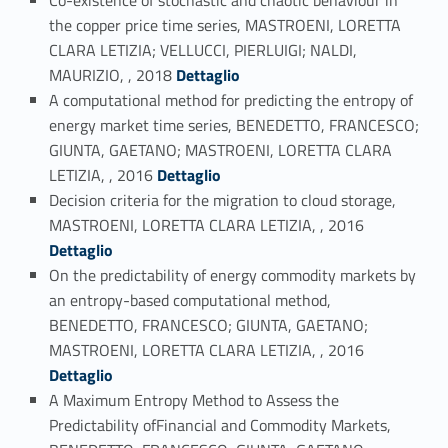
the copper price time series, MASTROENI, LORETTA
CLARA LETIZIA; VELLUCCI, PIERLUIGI; NALDI,
Link identifier #identifier_person_20712-28
MAURIZIO, , 2018
Dettaglio
A computational method for predicting the entropy of
energy market time series, BENEDETTO, FRANCESCO;
GIUNTA, GAETANO; MASTROENI, LORETTA CLARA
Link identifier #identifier_person_141954-29
LETIZIA, , 2016
Dettaglio
Decision criteria for the migration to cloud storage,
Link identifier #identifier_person_158769-30
MASTROENI, LORETTA CLARA LETIZIA, , 2016
Dettaglio
On the predictability of energy commodity markets by
an entropy-based computational method,
BENEDETTO, FRANCESCO; GIUNTA, GAETANO;
Link identifier #identifier_person_156491-31
MASTROENI, LORETTA CLARA LETIZIA, , 2016
Dettaglio
A Maximum Entropy Method to Assess the
Predictability ofFinancial and Commodity Markets,