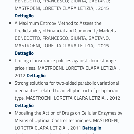
BENEDETTO, FRANCESCO; GIUNTA, GAETANO;
Link identifier #identifier_person_172528-32
MASTROENI, LORETTA CLARA LETIZIA, , 2015
Dettaglio
A Maximum Entropy Method to Assess the
Predictability ofFinancial and Commodity Markets,
BENEDETTO, FRANCESCO; GIUNTA, GAETANO;
Link identifier #identifier_person_118921-33
MASTROENI, LORETTA CLARA LETIZIA, , 2015
Dettaglio
Pricing of insurance policies against cloud storage
price rises, MASTROENI, LORETTA CLARA LETIZIA, ,
Link identifier #identifier_person_58617-34
2012
Dettaglio
Strong solutions for two-sided parabolic variational
inequalities related to an elliptic part of p-laplacian
Link identifier #identifier_person_31813-35
type, MASTROENI, LORETTA CLARA LETIZIA, , 2012
Dettaglio
Modeling the Action of Drugs on Cellular Enzymes by
Means of Optimal Control Techniques, MASTROENI,
Link identifier #identifier_person_168171-36
LORETTA CLARA LETIZIA, , 2011
Dettaglio