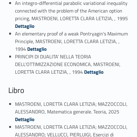
An integro-differential parabolic variational inequality
connected with the problem of the American option
Link identifier #identifier_person_74117-52
pricing, MASTROENI, LORETTA CLARA LETIZIA, , 1995
Dettaglio
An elementary proof of a weak Pontryagin's Maximum
Principle, MASTROENI, LORETTA CLARA LETIZIA, ,
Link identifier #identifier_person_7250-53
1994
Dettaglio
PRINCIPI DI DUALITA' NELLA TEORIA
DELL'OTTIMIZZAZIONE ECONOMICA, MASTROENI,
Link identifier #identifier_person_119680-54
LORETTA CLARA LETIZIA, , 1994
Dettaglio
Libro
MASTROENI, LORETTA CLARA LETIZIA; MAZZOCCOLI,
Link identifier #identifier_person_148279-55
ALESSANDRO, Matematica generale. Teoria, 2025
Dettaglio
MASTROENI, LORETTA CLARA LETIZIA; MAZZOCCOLI,
ALESSANDRO; VELLUCCI, PIERLUIGI, Esercizi di