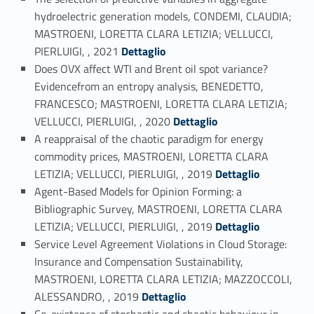
hydroelectric generation models, CONDEMI, CLAUDIA;
MASTROENI, LORETTA CLARA LETIZIA; VELLUCCI,
Link identifier #identifier_person_147283-23
PIERLUIGI, , 2021
Dettaglio
Does OVX affect WTI and Brent oil spot variance?
Evidencefrom an entropy analysis, BENEDETTO,
FRANCESCO; MASTROENI, LORETTA CLARA LETIZIA;
Link identifier #identifier_person_103145-24
VELLUCCI, PIERLUIGI, , 2020
Dettaglio
A reappraisal of the chaotic paradigm for energy
commodity prices, MASTROENI, LORETTA CLARA
Link identifier #identifier_person_37396-25
LETIZIA; VELLUCCI, PIERLUIGI, , 2019
Dettaglio
Agent-Based Models for Opinion Forming: a
Bibliographic Survey, MASTROENI, LORETTA CLARA
Link identifier #identifier_person_160756-26
LETIZIA; VELLUCCI, PIERLUIGI, , 2019
Dettaglio
Service Level Agreement Violations in Cloud Storage:
Insurance and Compensation Sustainability,
MASTROENI, LORETTA CLARA LETIZIA; MAZZOCCOLI,
Link identifier #identifier_person_112536-27
ALESSANDRO, , 2019
Dettaglio
Co-existence of stochastic and chaotic behaviour in