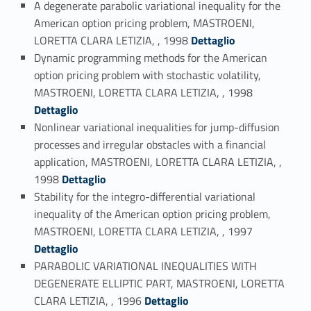
A degenerate parabolic variational inequality for the
American option pricing problem, MASTROENI,
Link identifier #identifier_person_86189-47
LORETTA CLARA LETIZIA, , 1998
Dettaglio
Dynamic programming methods for the American
option pricing problem with stochastic volatility,
Link identifier #identifier_person_119015-48
MASTROENI, LORETTA CLARA LETIZIA, , 1998
Dettaglio
Nonlinear variational inequalities for jump-diffusion
processes and irregular obstacles with a financial
application, MASTROENI, LORETTA CLARA LETIZIA, ,
Link identifier #identifier_person_179183-49
1998
Dettaglio
Stability for the integro-differential variational
inequality of the American option pricing problem,
Link identifier #identifier_person_89879-50
MASTROENI, LORETTA CLARA LETIZIA, , 1997
Dettaglio
PARABOLIC VARIATIONAL INEQUALITIES WITH
DEGENERATE ELLIPTIC PART, MASTROENI, LORETTA
Link identifier #identifier_person_15454-51
CLARA LETIZIA, , 1996
Dettaglio