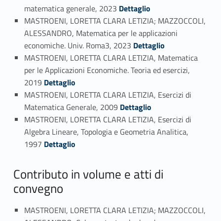
Link identifier #identifier_person_16365-56
matematica generale, 2023
Dettaglio
MASTROENI, LORETTA CLARA LETIZIA; MAZZOCCOLI,
ALESSANDRO, Matematica per le applicazioni
Link identifier #identifier_person_48605-57
economiche. Univ. Roma3, 2023
Dettaglio
MASTROENI, LORETTA CLARA LETIZIA, Matematica
per le Applicazioni Economiche. Teoria ed esercizi,
Link identifier #identifier_person_82670-58
2019
Dettaglio
MASTROENI, LORETTA CLARA LETIZIA, Esercizi di
Link identifier #identifier_person_59201-59
Matematica Generale, 2009
Dettaglio
MASTROENI, LORETTA CLARA LETIZIA, Esercizi di
Algebra Lineare, Topologia e Geometria Analitica,
Link identifier #identifier_person_170313-60
1997
Dettaglio
Contributo in volume e atti di
convegno
MASTROENI, LORETTA CLARA LETIZIA; MAZZOCCOLI,