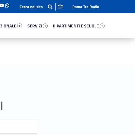
Roma Tre Radio
onale 63268-93
Servizi 43125-114
Dipartimenti E Scuole 28604-140
ZIONALE
SERVIZI
DIPARTIMENTI E SCUOLE
I