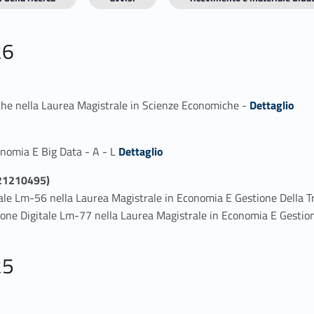
26
Link identifier #identifier_person_59006-1
he nella Laurea Magistrale in Scienze Economiche -
Dettaglio
Link identifier #identifier_person_8280-1
onomia E Big Data - A - L
Dettaglio
 (21210495)
ale Lm-56 nella Laurea Magistrale in Economia E Gestione Della T
ione Digitale Lm-77 nella Laurea Magistrale in Economia E Gestion
25
Link identifier #identifier_person_140983-1