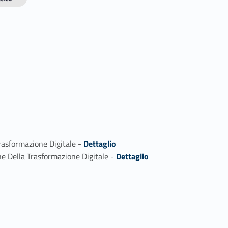
Link identifier #identifier_person_131533-1
rasformazione Digitale -
Dettaglio
Link identifier #identifier_person_9099-2
e Della Trasformazione Digitale -
Dettaglio