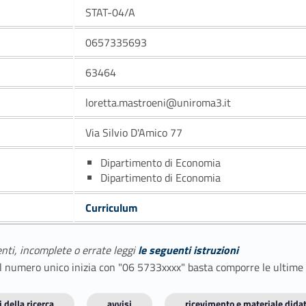
STAT-04/A
0657335693
63464
loretta.mastroeni@uniroma3.it
Via Silvio D'Amico 77
Dipartimento di Economia
Dipartimento di Economia
Curriculum
enti, incomplete o errate leggi
le seguenti istruzioni
E il numero unico inizia con "06 5733xxxx" basta comporre le ultime
 della ricerca
avvisi
ricevimento e materiale didat