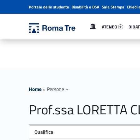
Portale dello studente
Disabilità e DSA
Sala Stampa
Chiedi 
Header info sidebar
Primary Menu
Ateneo 92928-1
Didatt
Università Roma Tre
ATENEO
DIDAT
Prof.ssa LORETTA CLARA LETIZIA MASTROENI insegnamenti - Università Roma Tre
L’Università degli Studi Roma Tre è un’università giovane e per giovani, è nata nel 1992 ed è rapidamente cresciuta sia in termini di studenti che di corsi di studio offerti. Sono attivi 13 dipartimenti che offrono corsi di Laurea, Laurea magistrale, Master, Corsi di perfezionamento, Dottorati di ricerca e Scuole di specializzazione
Home
»
Persone
»
Prof.ssa LORETTA 
Qualifica