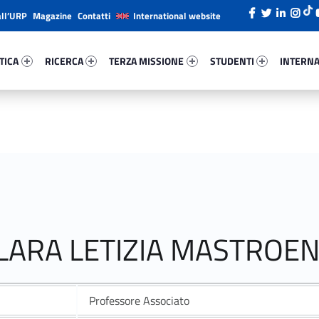
all’URP
Magazine
Contatti
International website
ica 41212-26
Ricerca 72125-38
Terza Missione 32483-49
Studenti 41944-66
Internazi
TICA
RICERCA
TERZA MISSIONE
STUDENTI
INTERNA
CLARA LETIZIA MASTROEN
Professore Associato