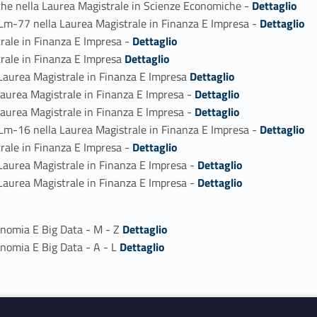
he nella Laurea Magistrale in Scienze Economiche -
Dettaglio
Link identifier #identifier_person_155886-2
 Lm-77 nella Laurea Magistrale in Finanza E Impresa -
Dettaglio
Link identifier #identifier_person_53924-3
rale in Finanza E Impresa -
Dettaglio
Link identifier #identifier_person_11948-4
rale in Finanza E Impresa
Dettaglio
Link identifier #identifier_person_10183-5
 Laurea Magistrale in Finanza E Impresa
Dettaglio
Link identifier #identifier_person_61048-6
Laurea Magistrale in Finanza E Impresa -
Dettaglio
Link identifier #identifier_person_129346-7
Laurea Magistrale in Finanza E Impresa -
Dettaglio
Link identifier #identifier_person_126303-8
 Lm-16 nella Laurea Magistrale in Finanza E Impresa -
Dettaglio
Link identifier #identifier_person_170220-9
rale in Finanza E Impresa -
Dettaglio
Link identifier #identifier_person_25537-10
 Laurea Magistrale in Finanza E Impresa -
Dettaglio
Link identifier #identifier_person_64511-11
 Laurea Magistrale in Finanza E Impresa -
Dettaglio
Link identifier #identifier_person_4357-1
onomia E Big Data - M - Z
Dettaglio
Link identifier #identifier_person_21155-2
onomia E Big Data - A - L
Dettaglio