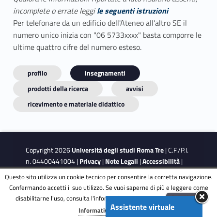
incomplete o errate leggi
le seguenti istruzioni
Per telefonare da un edificio dell'Ateneo all'altro SE il
numero unico inizia con "06 5733xxxx" basta comporre le
ultime quattro cifre del numero esteso.
profilo
insegnamenti
prodotti della ricerca
avvisi
ricevimento e materiale didattico
Copyright 2026
Università degli studi Roma Tre
| C.F./P.I.
n. 04400441004 |
Privacy
|
Note Legali
|
Accessibilità
|
Obiettivi di accessibilità
|
Dichiarazione di accessibilità
Questo sito utilizza un cookie tecnico per consentire la corretta navigazione.
Confermando accetti il suo utilizzo. Se vuoi saperne di più e leggere come
disabilitarne l'uso, consulta l'informativa estesa.
ENG
Accetta
This site is protected by reCAPTCHA and the Google
Privacy
Assistente virtuale
Menu
Informativa completa
Policy
and
Terms of Service
apply.