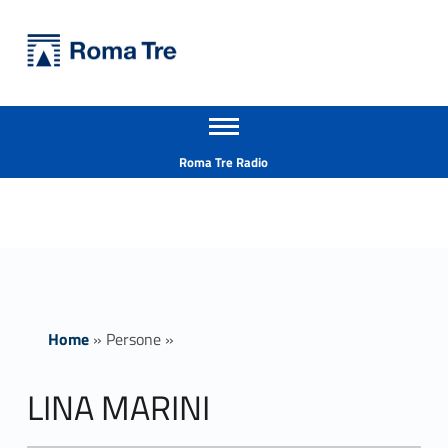
Primary Menu
Università Roma Tre
LINA MARINI insegnamenti - Università Roma Tre
Apri il menu secondario
L’Università degli Studi Roma Tre è un’università giovane e per giovani, è nata nel 1992 ed è rapidamente cresciuta sia in termini di studenti che di corsi di studio offerti. Sono attivi 13 dipartimenti che offrono corsi di Laurea, Laurea magistrale, Master, Corsi di perfezionamento, Dottorati di ricerca e Scuole di specializzazione
Header info sidebar
Roma Tre Radio
Home
»
Persone
»
LINA MARINI