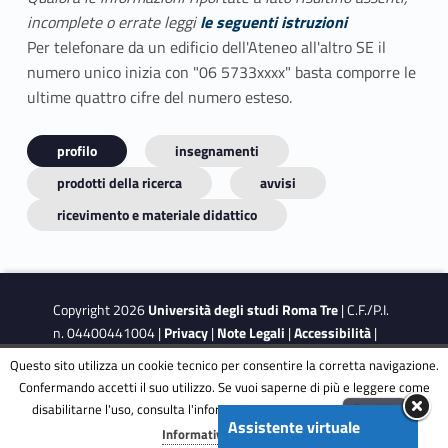
incomplete o errate leggi
le seguenti istruzioni
Per telefonare da un edificio dell'Ateneo all'altro SE il
numero unico inizia con "06 5733xxxx" basta comporre le
ultime quattro cifre del numero esteso.
profilo
insegnamenti
prodotti della ricerca
avvisi
ricevimento e materiale didattico
Copyright 2026
Università degli studi Roma Tre
| C.F./P.I.
n. 04400441004 |
Privacy
|
Note Legali
|
Accessibilità
|
Obiettivi di accessibilità
|
Dichiarazione di accessibilità
Questo sito utilizza un cookie tecnico per consentire la corretta navigazione.
Confermando accetti il suo utilizzo. Se vuoi saperne di più e leggere come
disabilitarne l'uso, consulta l'informativa estesa.
ENG
Accetta
This site is protected by reCAPTCHA and the Google
Privacy
Assistente virtuale
Menu
Informativa completa
Policy
and
Terms of Service
apply.