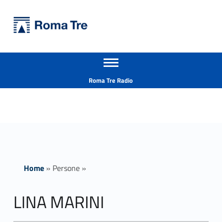
Primary Menu
Università Roma Tre
LINA MARINI - Università Roma Tre
Apri il menu secondario
L’Università degli Studi Roma Tre è un’università giovane e per giovani, è nata nel 1992 ed è rapidamente cresciuta sia in termini di studenti che di corsi di studio offerti. Sono attivi 13 dipartimenti che offrono corsi di Laurea, Laurea magistrale, Master, Corsi di perfezionamento, Dottorati di ricerca e Scuole di specializzazione
Header info sidebar
Roma Tre Radio
Home
»
Persone
»
LINA MARINI