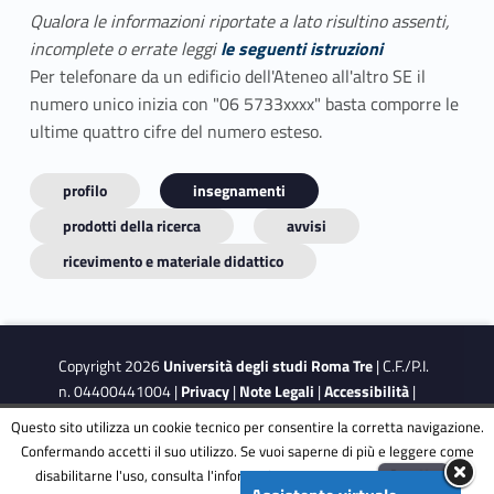
Qualora le informazioni riportate a lato risultino assenti,
incomplete o errate leggi
le seguenti istruzioni
Per telefonare da un edificio dell'Ateneo all'altro SE il
numero unico inizia con "06 5733xxxx" basta comporre le
ultime quattro cifre del numero esteso.
profilo
insegnamenti
prodotti della ricerca
avvisi
ricevimento e materiale didattico
Copyright 2026
Università degli studi Roma Tre
| C.F./P.I.
n. 04400441004 |
Privacy
|
Note Legali
|
Accessibilità
|
Obiettivi di accessibilità
|
Dichiarazione di accessibilità
Questo sito utilizza un cookie tecnico per consentire la corretta navigazione.
Confermando accetti il suo utilizzo. Se vuoi saperne di più e leggere come
disabilitarne l'uso, consulta l'informativa estesa.
ENG
Accetta
This site is protected by reCAPTCHA and the Google
Privacy