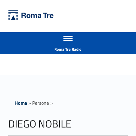
Primary Menu
Università Roma Tre
DIEGO NOBILE insegnamenti - Università Roma Tre
Apri il menu secondario
L’Università degli Studi Roma Tre è un’università giovane e per giovani, è nata nel 1992 ed è rapidamente cresciuta sia in termini di studenti che di corsi di studio offerti. Sono attivi 13 dipartimenti che offrono corsi di Laurea, Laurea magistrale, Master, Corsi di perfezionamento, Dottorati di ricerca e Scuole di specializzazione
Header info sidebar
Roma Tre Radio
Home
»
Persone
»
DIEGO NOBILE