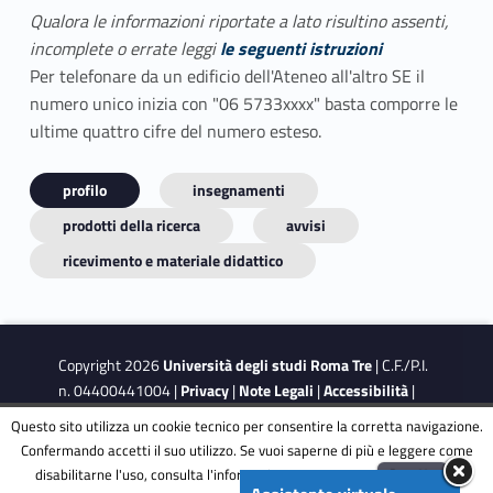
Qualora le informazioni riportate a lato risultino assenti,
incomplete o errate leggi
le seguenti istruzioni
Per telefonare da un edificio dell'Ateneo all'altro SE il
numero unico inizia con "06 5733xxxx" basta comporre le
ultime quattro cifre del numero esteso.
profilo
insegnamenti
prodotti della ricerca
avvisi
ricevimento e materiale didattico
Copyright 2026
Università degli studi Roma Tre
| C.F./P.I.
n. 04400441004 |
Privacy
|
Note Legali
|
Accessibilità
|
Obiettivi di accessibilità
|
Dichiarazione di accessibilità
Questo sito utilizza un cookie tecnico per consentire la corretta navigazione.
Confermando accetti il suo utilizzo. Se vuoi saperne di più e leggere come
disabilitarne l'uso, consulta l'informativa estesa.
ENG
Accetta
This site is protected by reCAPTCHA and the Google
Privacy