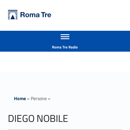
Primary Menu
Università Roma Tre
DIEGO NOBILE - Università Roma Tre
Apri il menu secondario
L’Università degli Studi Roma Tre è un’università giovane e per giovani, è nata nel 1992 ed è rapidamente cresciuta sia in termini di studenti che di corsi di studio offerti. Sono attivi 13 dipartimenti che offrono corsi di Laurea, Laurea magistrale, Master, Corsi di perfezionamento, Dottorati di ricerca e Scuole di specializzazione
Header info sidebar
Roma Tre Radio
Home
»
Persone
»
DIEGO NOBILE