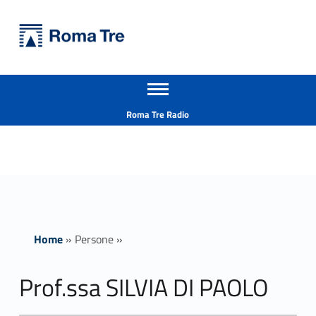
Primary Menu
Università Roma Tre
Prof.ssa SILVIA DI PAOLO ricerca - Università Roma Tre
Apri il menu secondario
L’Università degli Studi Roma Tre è un’università giovane e per giovani, è nata nel 1992 ed è rapidamente cresciuta sia in termini di studenti che di corsi di studio offerti. Sono attivi 13 dipartimenti che offrono corsi di Laurea, Laurea magistrale, Master, Corsi di perfezionamento, Dottorati di ricerca e Scuole di specializzazione
Header info sidebar
Roma Tre Radio
Home
»
Persone
»
Prof.ssa SILVIA DI PAOLO