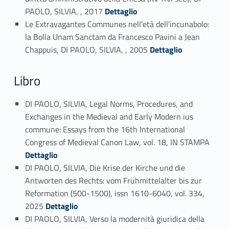
Link identifier #identifier_person_199254-8
PAOLO, SILVIA, , 2017
Dettaglio
Le Extravagantes Communes nell'età dell'incunabolo:
la Bolla Unam Sanctam da Francesco Pavini a Jean
Link identifier #identifier_person_136560-9
Chappuis, DI PAOLO, SILVIA, , 2005
Dettaglio
Libro
DI PAOLO, SILVIA, Legal Norms, Procedures, and
Exchanges in the Medieval and Early Modern ius
commune: Essays from the 16th International
Link identifier #identifier_person_122743-10
Congress of Medieval Canon Law, vol. 18, IN STAMPA
Dettaglio
DI PAOLO, SILVIA, Die Krise der Kirche und die
Antworten des Rechts: vom Frühmittelalter bis zur
Reformation (500-1500), issn 1610-6040, vol. 334,
Link identifier #identifier_person_923-11
2025
Dettaglio
DI PAOLO, SILVIA, Verso la modernità giuridica della