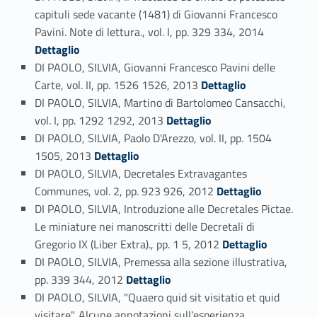
capituli sede vacante (1481) di Giovanni Francesco
Link identifier #identifier_person_128426-26
Pavini. Note di lettura., vol. I, pp. 329 334, 2014
Dettaglio
DI PAOLO, SILVIA, Giovanni Francesco Pavini delle
Link identifier #identifier_person_105417-27
Carte, vol. II, pp. 1526 1526, 2013
Dettaglio
DI PAOLO, SILVIA, Martino di Bartolomeo Cansacchi,
Link identifier #identifier_person_16095-28
vol. I, pp. 1292 1292, 2013
Dettaglio
DI PAOLO, SILVIA, Paolo D'Arezzo, vol. II, pp. 1504
Link identifier #identifier_person_61744-29
1505, 2013
Dettaglio
DI PAOLO, SILVIA, Decretales Extravagantes
Link identifier #identifier_person_170649-30
Communes, vol. 2, pp. 923 926, 2012
Dettaglio
DI PAOLO, SILVIA, Introduzione alle Decretales Pictae.
Le miniature nei manoscritti delle Decretali di
Link identifier #identifier_person_140888-31
Gregorio IX (Liber Extra)., pp. 1 5, 2012
Dettaglio
DI PAOLO, SILVIA, Premessa alla sezione illustrativa,
Link identifier #identifier_person_41141-32
pp. 339 344, 2012
Dettaglio
DI PAOLO, SILVIA, "Quaero quid sit visitatio et quid
visitare". Alcune annotazioni sull'esperienza