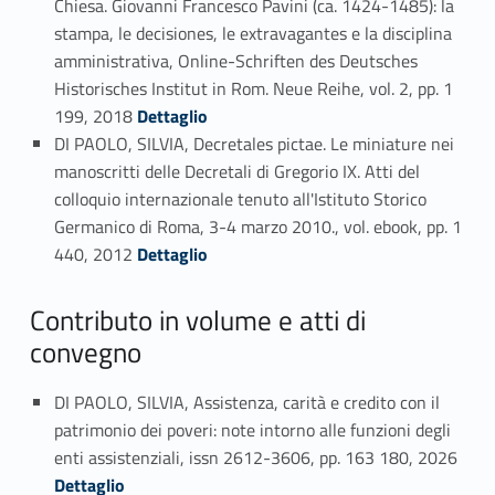
Chiesa. Giovanni Francesco Pavini (ca. 1424-1485): la
stampa, le decisiones, le extravagantes e la disciplina
amministrativa, Online-Schriften des Deutsches
Historisches Institut in Rom. Neue Reihe, vol. 2, pp. 1
Link identifier #identifier_person_68098-12
199, 2018
Dettaglio
DI PAOLO, SILVIA, Decretales pictae. Le miniature nei
manoscritti delle Decretali di Gregorio IX. Atti del
colloquio internazionale tenuto all'Istituto Storico
Germanico di Roma, 3-4 marzo 2010., vol. ebook, pp. 1
Link identifier #identifier_person_193789-13
440, 2012
Dettaglio
Contributo in volume e atti di
convegno
DI PAOLO, SILVIA, Assistenza, carità e credito con il
patrimonio dei poveri: note intorno alle funzioni degli
Link identifier #identifier_person_117526-14
enti assistenziali, issn 2612-3606, pp. 163 180, 2026
Dettaglio