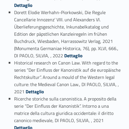
Dettaglio
Dorett Elodie Werhahn-Piorkowski, Die Regule
Cancellarie Innozenz’ VIII. und Alexanders VI.
Überlieferungsgeschichte, Inkunabelkatalog und
Edition der päpstlichen Kanzleiregeln im frühen
Buchdruck, Wiesbaden, Harrassowitz Verlag, 2021
(Monumenta Germaniae Historica, 76), pp. XLVI, 666.,
Link identifier #identifier_person_176451-2
DI PAOLO, SILVIA, , 2022
Dettaglio
Historical research on Canon Law. With regard to the
series “Der Einfluss der Kanonistik auf die europäische
Rechtskultur”. Around a mould of the Western legal
culture: the Medieval Canon Law., DI PAOLO, SILVIA, ,
Link identifier #identifier_person_152610-3
2021
Dettaglio
Ricerche storiche sulla canonistica. A proposito della
serie “Der Einfluss der Kanonistik”. Intorno a una
matrice della cultura giuridica occidentale: il diritto
Link identifier #identifier_person_39262-4
canonico medievale, DI PAOLO, SILVIA, , 2021
Dettaglio