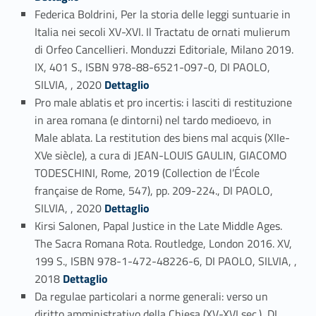
Federica Boldrini, Per la storia delle leggi suntuarie in
Italia nei secoli XV-XVI. Il Tractatu de ornati mulierum
di Orfeo Cancellieri. Monduzzi Editoriale, Milano 2019.
IX, 401 S., ISBN 978-88-6521-097-0, DI PAOLO,
Link identifier #identifier_person_30285-5
SILVIA, , 2020
Dettaglio
Pro male ablatis et pro incertis: i lasciti di restituzione
in area romana (e dintorni) nel tardo medioevo, in
Male ablata. La restitution des biens mal acquis (XIIe-
XVe siècle), a cura di JEAN-LOUIS GAULIN, GIACOMO
TODESCHINI, Rome, 2019 (Collection de l’École
française de Rome, 547), pp. 209-224., DI PAOLO,
Link identifier #identifier_person_198804-6
SILVIA, , 2020
Dettaglio
Kirsi Salonen, Papal Justice in the Late Middle Ages.
The Sacra Romana Rota. Routledge, London 2016. XV,
199 S., ISBN 978-1-472-48226-6, DI PAOLO, SILVIA, ,
Link identifier #identifier_person_199373-7
2018
Dettaglio
Da regulae particolari a norme generali: verso un
diritto amministrativo della Chiesa (XV-XVI sec.), DI