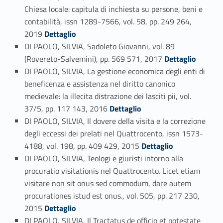
Chiesa locale: capitula di inchiesta su persone, beni e
contabilità, issn 1289-7566, vol. 58, pp. 249 264,
Link identifier #identifier_person_156616-21
2019
Dettaglio
DI PAOLO, SILVIA, Sadoleto Giovanni, vol. 89
Link identifier #identifier_person_153358-22
(Rovereto-Salvemini), pp. 569 571, 2017
Dettaglio
DI PAOLO, SILVIA, La gestione economica degli enti di
beneficenza e assistenza nel diritto canonico
medievale: la illecita distrazione dei lasciti pii, vol.
Link identifier #identifier_person_125477-23
37/5, pp. 117 143, 2016
Dettaglio
DI PAOLO, SILVIA, Il dovere della visita e la correzione
degli eccessi dei prelati nel Quattrocento, issn 1573-
Link identifier #identifier_person_86684-24
4188, vol. 198, pp. 409 429, 2015
Dettaglio
DI PAOLO, SILVIA, Teologi e giuristi intorno alla
procuratio visitationis nel Quattrocento. Licet etiam
visitare non sit onus sed commodum, dare autem
procurationes istud est onus., vol. 505, pp. 217 230,
Link identifier #identifier_person_154684-25
2015
Dettaglio
DI PAOLO, SILVIA, Il Tractatus de officio et potestate