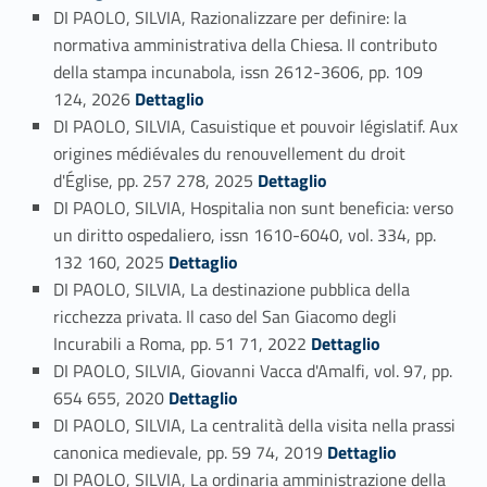
DI PAOLO, SILVIA, Razionalizzare per definire: la
normativa amministrativa della Chiesa. Il contributo
della stampa incunabola, issn 2612-3606, pp. 109
Link identifier #identifier_person_133566-15
124, 2026
Dettaglio
DI PAOLO, SILVIA, Casuistique et pouvoir législatif. Aux
origines médiévales du renouvellement du droit
Link identifier #identifier_person_157441-16
d'Église, pp. 257 278, 2025
Dettaglio
DI PAOLO, SILVIA, Hospitalia non sunt beneficia: verso
un diritto ospedaliero, issn 1610-6040, vol. 334, pp.
Link identifier #identifier_person_139697-17
132 160, 2025
Dettaglio
DI PAOLO, SILVIA, La destinazione pubblica della
ricchezza privata. Il caso del San Giacomo degli
Link identifier #identifier_person_166626-18
Incurabili a Roma, pp. 51 71, 2022
Dettaglio
DI PAOLO, SILVIA, Giovanni Vacca d'Amalfi, vol. 97, pp.
Link identifier #identifier_person_32771-19
654 655, 2020
Dettaglio
DI PAOLO, SILVIA, La centralità della visita nella prassi
Link identifier #identifier_person_51848-20
canonica medievale, pp. 59 74, 2019
Dettaglio
DI PAOLO, SILVIA, La ordinaria amministrazione della