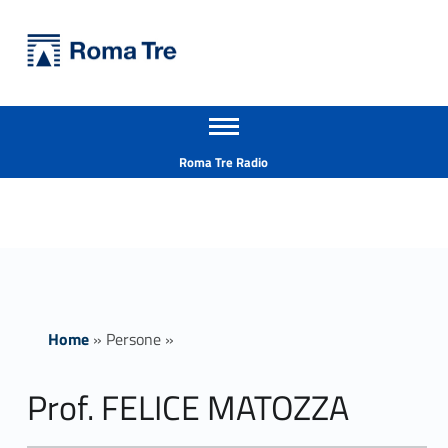
Primary Menu
Università Roma Tre
Prof. FELICE MATOZZA - Università Roma Tre
Apri il menu secondario
L’Università degli Studi Roma Tre è un’università giovane e per giovani, è nata nel 1992 ed è rapidamente cresciuta sia in termini di studenti che di corsi di studio offerti. Sono attivi 13 dipartimenti che offrono corsi di Laurea, Laurea magistrale, Master, Corsi di perfezionamento, Dottorati di ricerca e Scuole di specializzazione
Header info sidebar
Roma Tre Radio
Home
»
Persone
»
Prof. FELICE MATOZZA