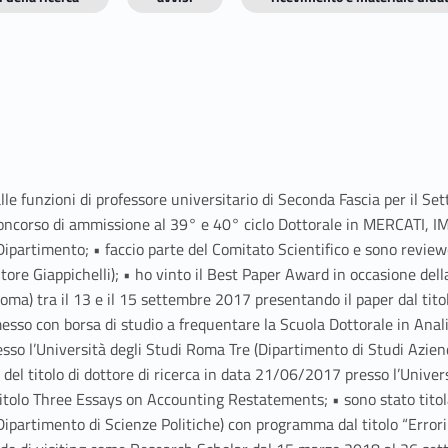
 alle funzioni di professore universitario di Seconda Fascia per 
 concorso di ammissione al 39° e 40° ciclo Dottorale in MERCAT
Dipartimento; • faccio parte del Comitato Scientifico e sono revie
re Giappichelli); • ho vinto il Best Paper Award in occasione de
Roma) tra il 13 e il 15 settembre 2017 presentando il paper dal ti
so con borsa di studio a frequentare la Scuola Dottorale in Analisi
so l’Università degli Studi Roma Tre (Dipartimento di Studi Azienda
 del titolo di dottore di ricerca in data 21/06/2017 presso l’Unive
itolo Three Essays on Accounting Restatements; • sono stato titolar
partimento di Scienze Politiche) con programma dal titolo “Errori c