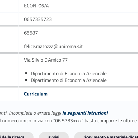
ECON-06/A
0657335723
65587
felice.matozza@uniroma3.it
Via Silvio D'Amico 77
Dipartimento di Economia Aziendale
Dipartimento di Economia Aziendale
Curriculum
enti, incomplete o errate leggi
le seguenti istruzioni
E il numero unico inizia con "06 5733xxxx" basta comporre le ultime
 della ricerca
avvisi
ricevimento e materiale didat