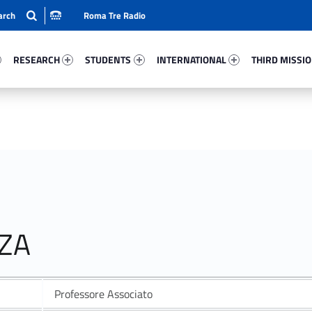
Roma Tre Radio
12-15
Research 82615-24
Students 57358-33
International 16604-50
Third Mission 
RESEARCH
STUDENTS
INTERNATIONAL
THIRD MISSI
ZZA
Professore Associato