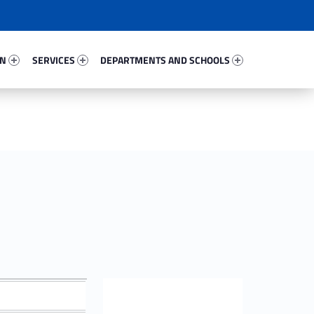
44653-67
Services 70074-81
Departments And Schools 90076-96
ON
SERVICES
DEPARTMENTS AND SCHOOLS