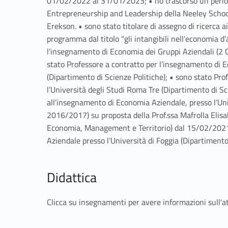
01/02/2022 al 31/01/2023; • ho trascorso un perio
Entrepreneurship and Leadership della Neeley School o
Erekson. • sono stato titolare di assegno di ricerca 
programma dal titolo “gli intangibili nell’economia 
l’insegnamento di Economia dei Gruppi Aziendali (2 
stato Professore a contratto per l’insegnamento di 
(Dipartimento di Scienze Politiche); • sono stato P
l’Università degli Studi Roma Tre (Dipartimento di Sc
all’insegnamento di Economia Aziendale, presso l’Uni
2016/2017) su proposta della Prof.ssa Mafrolla Elisab
Economia, Management e Territorio) dal 15/02/2021 a
Aziendale presso l’Università di Foggia (Dipartime
Didattica
Clicca su insegnamenti per avere informazioni sull'att