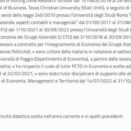
do di visiting come Research Scholar dal 15 marzo 2018 al 26 se
f Business, Texas Christian University (Stati Uniti), a seguito di 
ai sensi della legge 240/2010 presso l’Università degli Studi Roma T
d’azienda: aspetti contabili e manageriali” dal 01/09/2017 al 31/0
CFU) dal 1/10/2021 al 30/09/2022 presso l’Università degli Studi R
Economia dei Gruppi Aziendali (2 CFU) dal 3/10/2018 al 30/09/2019
rofessore a contratto per l’insegnamento di Economia dei Gruppi A
ienze Politiche); • sono cultore della materia in relazione al setto
versità di Foggia (Dipartimento di Economia), a partire dalla ses
etta; • ho ricoperto il ruolo di tutor PCTO in Economia e scelte azi
l 22/02/2021; • sono stato tutor disciplinare di supporto alle att
nto di Economia, Management e Territorio) dal 14/07/2022 al 31/1
ività didattica svolta nell'anno corrente e in quelli precedenti