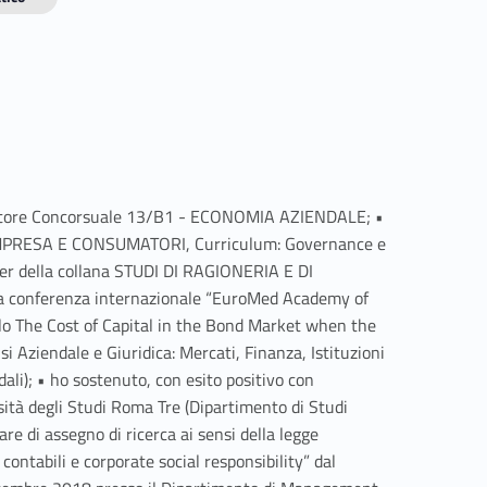
il Settore Concorsuale 13/B1 - ECONOMIA AZIENDALE; •
I, IMPRESA E CONSUMATORI, Curriculum: Governance e
wer della collana STUDI DI RAGIONERIA E DI
lla conferenza internazionale “EuroMed Academy of
tolo The Cost of Capital in the Bond Market when the
 Aziendale e Giuridica: Mercati, Finanza, Istituzioni
li); • ho sostenuto, con esito positivo con
rsità degli Studi Roma Tre (Dipartimento di Studi
e di assegno di ricerca ai sensi della legge
ontabili e corporate social responsibility” dal