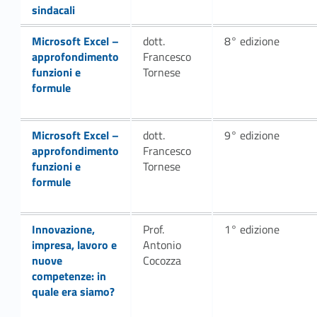
sindacali
Link identifier #identifier__25049-15
Microsoft Excel –
dott.
8° edizione
approfondimento
Francesco
funzioni e
Tornese
formule
Link identifier #identifier__150924-17
Microsoft Excel –
dott.
9° edizione
approfondimento
Francesco
funzioni e
Tornese
formule
Link identifier #identifier__104558-19
Innovazione,
Prof.
1° edizione
impresa, lavoro e
Antonio
nuove
Cocozza
competenze: in
quale era siamo?