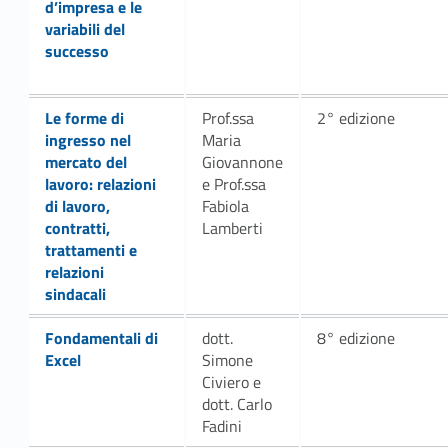
d’impresa e le
variabili del
successo
Link identifier #identifier__1656-5
Le forme di
Prof.ssa
2° edizione
ingresso nel
Maria
mercato del
Giovannone
lavoro: relazioni
e Prof.ssa
di lavoro,
Fabiola
contratti,
Lamberti
trattamenti e
relazioni
sindacali
Link identifier #identifier__99766-7
Fondamentali di
dott.
8° edizione
Excel
Simone
Civiero e
dott. Carlo
Fadini