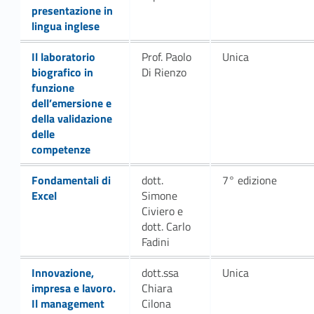
presentazione in
lingua inglese
Link identifier #identifier__175813-65
Il laboratorio
Prof. Paolo
Unica
biografico in
Di Rienzo
funzione
dell’emersione e
della validazione
delle
competenze
Link identifier #identifier__23934-1
Fondamentali di
dott.
7° edizione
Excel
Simone
Civiero e
dott. Carlo
Fadini
Link identifier #identifier__57670-3
Innovazione,
dott.ssa
Unica
impresa e lavoro.
Chiara
Il management
Cilona