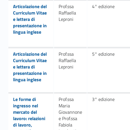
Link identifier #identifier__104437-9
Articolazione del
Prof.ssa
4° edizione
Curriculum Vitae
Raffaella
e lettera di
Leproni
presentazione in
lingua inglese
Link identifier #identifier__79328-11
Articolazione del
Prof.ssa
5° edizione
Curriculum Vitae
Raffaella
e lettera di
Leproni
presentazione in
lingua inglese
Link identifier #identifier__179134-3
Le forme di
Prof.ssa
3° edizione
ingresso nel
Maria
mercato del
Giovannone
lavoro: relazioni
e Prof.ssa
di lavoro,
Fabiola