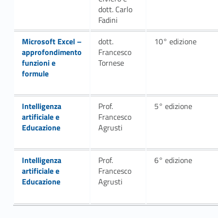
dott. Carlo
Fadini
Link identifier #identifier__65059-36
Microsoft Excel –
dott.
10° edizione
approfondimento
Francesco
funzioni e
Tornese
formule
Link identifier #identifier__152929-38
Intelligenza
Prof.
5° edizione
artificiale e
Francesco
Educazione
Agrusti
Link identifier #identifier__163889-40
Intelligenza
Prof.
6° edizione
artificiale e
Francesco
Educazione
Agrusti