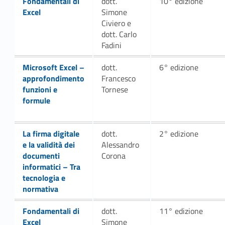
Fondamentali di
dott.
10° edizione
Excel
Simone
Civiero e
dott. Carlo
Fadini
Link identifier #identifier__187850-18
Microsoft Excel –
dott.
6° edizione
approfondimento
Francesco
funzioni e
Tornese
formule
Link identifier #identifier__83190-21
La firma digitale
dott.
2° edizione
e la validità dei
Alessandro
documenti
Corona
informatici – Tra
tecnologia e
normativa
Fondamentali di
dott.
11° edizione
Excel
Simone