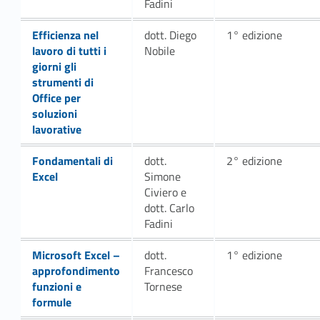
Fadini
t
Link identifier #identifier__125161-5
Efficienza nel
dott. Diego
1° edizione
o
lavoro di tutti i
Nobile
giorni gli
r
strumenti di
Office per
i
soluzioni
lavorative
s
Link identifier #identifier__176905-7
Fondamentali di
dott.
2° edizione
u
Excel
Simone
l
Civiero e
dott. Carlo
l
Fadini
e
Link identifier #identifier__181656-9
Microsoft Excel –
dott.
1° edizione
approfondimento
Francesco
s
funzioni e
Tornese
formule
o