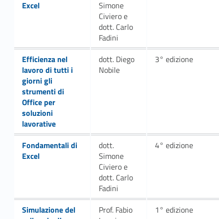
l
Excel
Simone
Civiero e
a
dott. Carlo
Fadini
n
Link identifier #identifier__96487-19
Efficienza nel
dott. Diego
3° edizione
c
lavoro di tutti i
Nobile
giorni gli
i
strumenti di
Office per
o
soluzioni
d
lavorative
Link identifier #identifier__74580-21
i
Fondamentali di
dott.
4° edizione
Excel
Simone
c
Civiero e
dott. Carlo
o
Fadini
m
Link identifier #identifier__30431-23
Simulazione del
Prof. Fabio
1° edizione