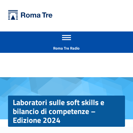
Primary Menu
Università Roma Tre
Laboratori sulle soft skills e bilancio di competenze – Edizione 2024 - Università Roma Tre
Apri il menu secondario
L’Università degli Studi Roma Tre è un’università giovane e per giovani, è nata nel 1992 ed è rapidamente cresciuta sia in termini di studenti che di corsi di studio offerti. Sono attivi 13 dipartimenti che offrono corsi di Laurea, Laurea magistrale, Master, Corsi di perfezionamento, Dottorati di ricerca e Scuole di specializzazione
Header info sidebar
Roma Tre Radio
Laboratori sulle soft skills e
bilancio di competenze –
Edizione 2024