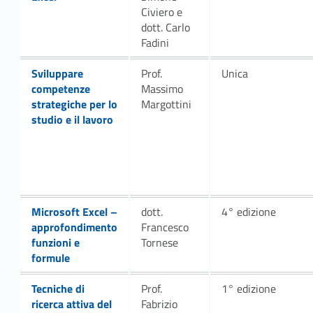
z
Civiero e
i
dott. Carlo
Fadini
o
Link identifier #identifier__20050-35
Sviluppare
Prof.
Unica
n
competenze
Massimo
strategiche per lo
Margottini
e
studio e il lavoro
2
0
2
Link identifier #identifier__110895-37
Microsoft Excel –
dott.
4° edizione
4
approfondimento
Francesco
funzioni e
Tornese
formule
Link identifier #identifier__199383-39
Tecniche di
Prof.
1° edizione
ricerca attiva del
Fabrizio