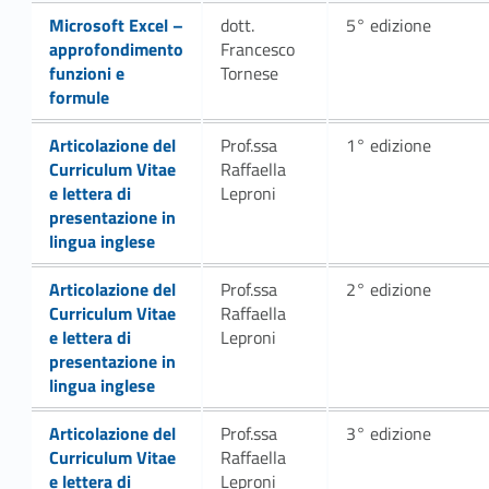
Link identifier #identifier__143520-53
Microsoft Excel –
dott.
5° edizione
approfondimento
Francesco
funzioni e
Tornese
formule
Link identifier #identifier__59283-56
Articolazione del
Prof.ssa
1° edizione
Curriculum Vitae
Raffaella
e lettera di
Leproni
presentazione in
lingua inglese
Link identifier #identifier__79123-59
Articolazione del
Prof.ssa
2° edizione
Curriculum Vitae
Raffaella
e lettera di
Leproni
presentazione in
lingua inglese
Link identifier #identifier__187744-62
Articolazione del
Prof.ssa
3° edizione
Curriculum Vitae
Raffaella
e lettera di
Leproni