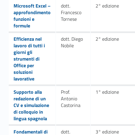
Link identifier #identifier__33461-11
f
Microsoft Excel –
dott.
2° edizione
approfondimento
Francesco
t
funzioni e
Tornese
formule
s
Link identifier #identifier__94894-13
Efficienza nel
dott. Diego
2° edizione
k
lavoro di tutti i
Nobile
giorni gli
i
strumenti di
Office per
l
soluzioni
l
lavorative
Link identifier #identifier__149190-15
s
Supporto alla
Prof.
1° edizione
redazione di un
Antonio
e
CV e simulazione
Castorina
di colloquio in
b
lingua spagnola
i
Link identifier #identifier__182447-17
Fondamentali di
dott.
3° edizione