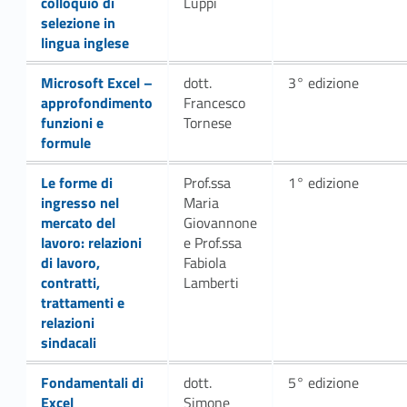
p
colloquio di
Luppi
selezione in
e
lingua inglese
t
Link identifier #identifier__38500-25
Microsoft Excel –
dott.
3° edizione
approfondimento
Francesco
e
funzioni e
Tornese
formule
n
Link identifier #identifier__70705-27
Le forme di
Prof.ssa
1° edizione
z
ingresso nel
Maria
e
mercato del
Giovannone
lavoro: relazioni
e Prof.ssa
–
di lavoro,
Fabiola
contratti,
Lamberti
E
trattamenti e
relazioni
d
sindacali
i
Link identifier #identifier__194229-33
Fondamentali di
dott.
5° edizione
Excel
Simone