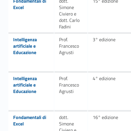
Fondamentali di
dott.
15° edizione
Excel
Simone
Civiero e
dott. Carlo
Fadini
Link identifier #identifier__78854-29
Intelligenza
Prof.
3° edizione
artificiale e
Francesco
Educazione
Agrusti
Link identifier #identifier__16832-32
Intelligenza
Prof.
4° edizione
artificiale e
Francesco
Educazione
Agrusti
Link identifier #identifier__138744-34
Fondamentali di
dott.
16° edizione
Excel
Simone
Civiero e