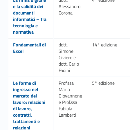
La firma digitale
dott.
4° edizione
e la validità dei
Alessandro
documenti
Corona
informatici – Tra
tecnologia e
normativa
Fondamentali di
dott.
14° edizione
Excel
Simone
Civiero e
dott. Carlo
Fadini
Link identifier #identifier__78843-13
Le forme di
Prof.ssa
5° edizione
ingresso nel
Maria
mercato del
Giovannone
lavoro: relazioni
e Prof.ssa
di lavoro,
Fabiola
contratti,
Lamberti
trattamenti e
relazioni