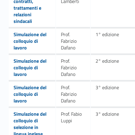
contratti,
Lamberti
trattamenti e
relazioni
sindacali
Link identifier #identifier__151834-9
Simulazione del
Prof.
1° edizione
colloquio di
Fabrizio
lavoro
Dafano
Link identifier #identifier__132079-12
Simulazione del
Prof.
2° edizione
colloquio di
Fabrizio
lavoro
Dafano
Link identifier #identifier__199600-15
Simulazione del
Prof.
3° edizione
colloquio di
Fabrizio
lavoro
Dafano
Link identifier #identifier__35143-18
Simulazione del
Prof. Fabio
3° edizione
colloquio di
Luppi
selezione in
lingua inglese