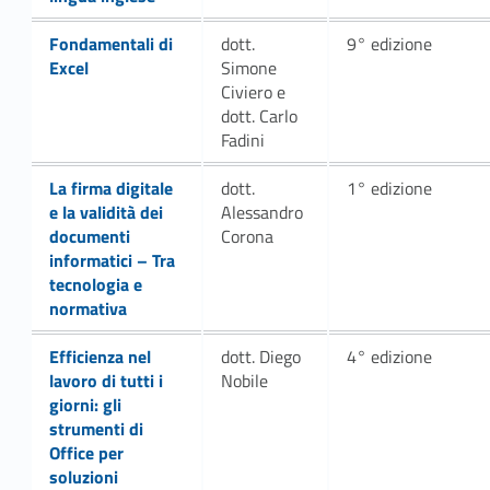
Link identifier #identifier__31850-21
Fondamentali di
dott.
9° edizione
Excel
Simone
Civiero e
dott. Carlo
Fadini
Link identifier #identifier__125753-24
La firma digitale
dott.
1° edizione
e la validità dei
Alessandro
documenti
Corona
informatici – Tra
tecnologia e
normativa
Efficienza nel
dott. Diego
4° edizione
lavoro di tutti i
Nobile
giorni: gli
strumenti di
Office per
soluzioni