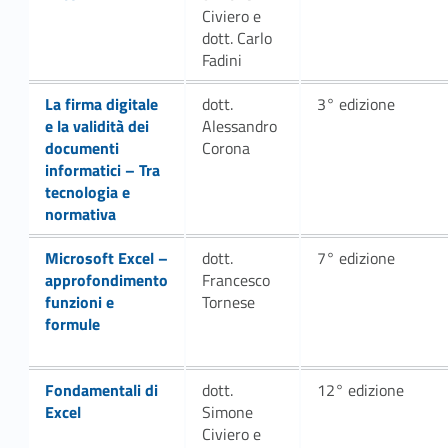
Civiero e
dott. Carlo
Fadini
Link identifier #identifier__66252-6
La firma digitale
dott.
3° edizione
e la validità dei
Alessandro
documenti
Corona
informatici – Tra
tecnologia e
normativa
Link identifier #identifier__60407-9
Microsoft Excel –
dott.
7° edizione
approfondimento
Francesco
funzioni e
Tornese
formule
Link identifier #identifier__167839-12
Fondamentali di
dott.
12° edizione
Excel
Simone
Civiero e