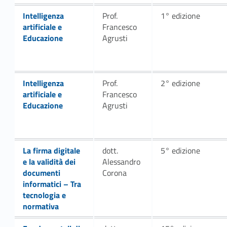
Link identifier #identifier__119033-21
Intelligenza
Prof.
1° edizione
artificiale e
Francesco
Educazione
Agrusti
Link identifier #identifier__135263-23
Intelligenza
Prof.
2° edizione
artificiale e
Francesco
Educazione
Agrusti
Link identifier #identifier__166525-25
La firma digitale
dott.
5° edizione
e la validità dei
Alessandro
documenti
Corona
informatici – Tra
tecnologia e
normativa
Link identifier #identifier__128153-27