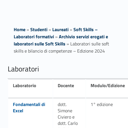
Home
»
Studenti
»
Laureati
»
Soft Skills –
Laboratori formativi
»
Archivio servizi erogati e
laboratori sulle Soft Skills
»
Laboratori sulle soft
skills e bilancio di competenze – Edizione 2024
L
Laboratori
a
Laboratorio
Docente
Modulo/Edizione
b
o
Link identifier #identifier__32619-3
Fondamentali di
dott.
1° edizione
Excel
Simone
r
Civiero e
dott. Carlo
a