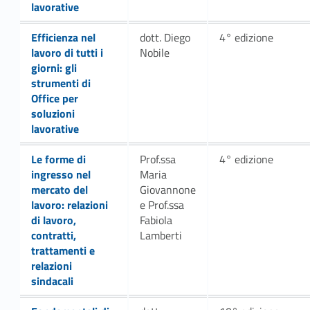
lavorative
Link identifier #identifier__121163-6
Efficienza nel
dott. Diego
4° edizione
lavoro di tutti i
Nobile
giorni: gli
strumenti di
Office per
soluzioni
lavorative
Link identifier #identifier__189323-9
Le forme di
Prof.ssa
4° edizione
ingresso nel
Maria
mercato del
Giovannone
lavoro: relazioni
e Prof.ssa
di lavoro,
Fabiola
contratti,
Lamberti
trattamenti e
relazioni
sindacali
Link identifier #identifier__117891-15