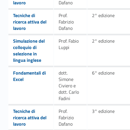
lavoro
Dafano
Link identifier #identifier__16481-41
Tecniche di
Prof.
2° edizione
ricerca attiva del
Fabrizio
lavoro
Dafano
Link identifier #identifier__160593-44
Simulazione del
Prof. Fabio
2° edizione
colloquio di
Luppi
selezione in
lingua inglese
Link identifier #identifier__19482-47
Fondamentali di
dott.
6° edizione
Excel
Simone
Civiero e
dott. Carlo
Fadini
Link identifier #identifier__197083-50
Tecniche di
Prof.
3° edizione
ricerca attiva del
Fabrizio
lavoro
Dafano