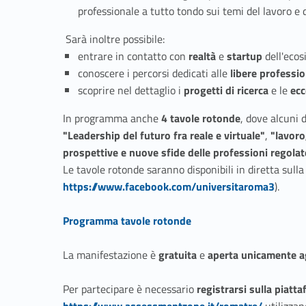
professionale a tutto tondo sui temi del lavoro e 
Sarà inoltre possibile:
entrare in contatto con
realtà
e
startup
dell'eco
conoscere i percorsi dedicati alle
libere professio
scoprire nel dettaglio i
progetti di ricerca
e le
ecc
In programma anche
4 tavole rotonde
, dove alcuni 
"Leadership del futuro fra reale e virtuale"
,
"lavoro
prospettive e nuove sfide delle professioni regola
Le tavole rotonde saranno disponibili in diretta sulla
https://www.facebook.com/universitaroma3
).
Link identifier #identifier__78429-5
Programma tavole rotonde
La manifestazione è
gratuita
e
aperta unicamente ag
Per partecipare è necessario
registrarsi sulla piat