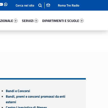
Roma Tre Radio
onale 58523-93
Servizi 18247-114
Dipartimenti E Scuole 51396-140
ZIONALE
SERVIZI
DIPARTIMENTI E SCUOLE
Sidebar
Bandi e Concorsi
Bandi, premi e concorsi promossi da enti
esterni
Centro Linguistico di Ateneo