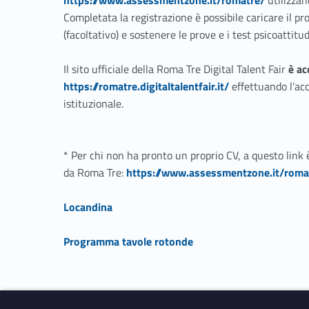
https://www.assessmentzone.it/romatre/
utilizzand
Completata la registrazione è possibile caricare il pr
(facoltativo) e sostenere le prove e i test psicoattitu
Il sito ufficiale della Roma Tre Digital Talent Fair
è ac
https://romatre.digitaltalentfair.it/
effettuando l’acc
istituzionale.
* Per chi non ha pronto un proprio CV, a questo link 
Link identifier #identifier__27127-8
da Roma Tre:
https://www.assessmentzone.it/roma
Link identifier #identifier__10346-9
Locandina
Link identifier #identifier__110130-10
Programma tavole rotonde
Skip back to navigation