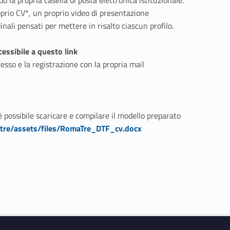
o la propria casella di posta elettronica istituzionale.
oprio CV*, un proprio video di presentazione
dinali pensati per mettere in risalto ciascun profilo.
Link identifier #identifier__28381-7
cessibile a questo link
esso e la registrazione con la propria mail
è possibile scaricare e compilare il modello preparato
tre/assets/files/RomaTre_DTF_cv.docx