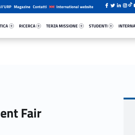
all’URP
Magazine
Contatti
International website
ica 48276-26
Ricerca 23488-38
Terza Missione 83426-49
Studenti 1153-66
Internazi
TICA
RICERCA
TERZA MISSIONE
STUDENTI
INTERNA
ent Fair