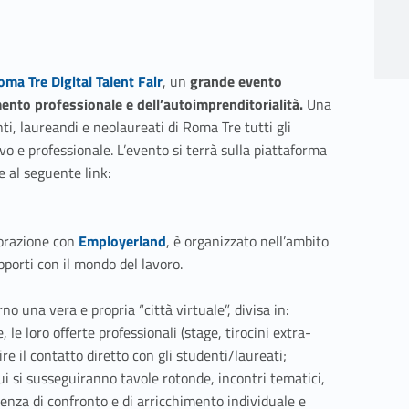
oma Tre Digital Talent Fair
,
un
grande evento
mento professionale e dell’autoimprenditorialità.
Una
nti, laureandi e neolaureati di Roma Tre tutti gli
ivo e professionale. L’evento si terrà sulla piattaforma
Link identifier #identifier__175634-2
e al seguente link:
Link identifier #identifier__93791-3
aborazione con
Employerland
, è organizzato nell’ambito
apporti con il mondo del lavoro.
no una vera e propria “città virtuale”, divisa in:
 le loro offerte professionali (stage, tirocini extra-
rire il contatto diretto con gli studenti/laureati;
ui si susseguiranno tavole rotonde, incontri tematici,
rienza di confronto e di arricchimento individuale e