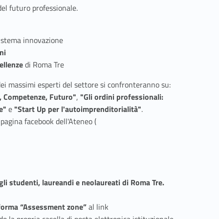
del futuro professionale.
sistema innovazione
ni
ellenze
di Roma Tre
dei massimi esperti del settore si confronteranno su:
, Competenze, Futuro"
,
"Gli ordini professionali:
te"
e
"Start Up per l'autoimprenditorialità"
.
Link identifier #identifier__27029-4
 pagina facebook dell'Ateneo (
li studenti, laureandi e neolaureati di Roma Tre.
Link identifier #identifier__164342-6
taforma “Assessment zone”
al link