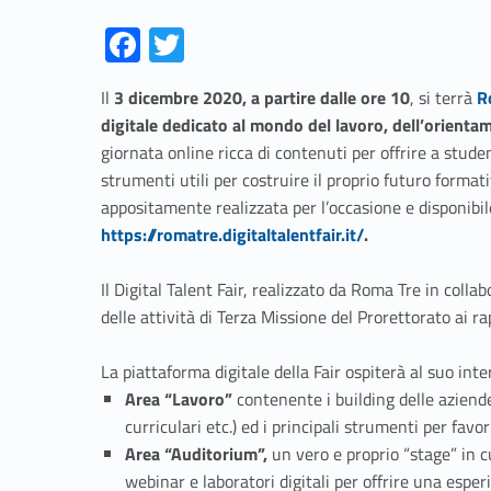
Fa
T
ce
w
Link identifier #identifier__65821-1
Il
3 dicembre 2020, a partire dalle ore 10
, si terrà
R
b
itt
digitale dedicato al mondo del lavoro, dell’orienta
o
er
giornata online ricca di contenuti per offrire a stude
o
strumenti utili per costruire il proprio futuro format
appositamente realizzata per l’occasione e disponibil
k
https://romatre.digitaltalentfair.it/
.
Il Digital Talent Fair, realizzato da Roma Tre in coll
delle attività di Terza Missione del Prorettorato ai r
La piattaforma digitale della Fair ospiterà al suo inter
Area “Lavoro”
contenente i building delle aziende,
curriculari etc.) ed i principali strumenti per favo
Area “Auditorium”,
un vero e proprio “stage” in c
webinar e laboratori digitali per offrire una espe