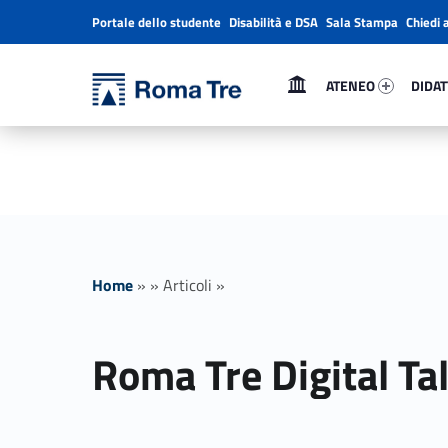
Portale dello studente
Disabilità e DSA
Sala Stampa
Chiedi 
Header info sidebar
Primary Menu
Ateneo 81181-1
Didatt
Università Roma Tre
ATENEO
DIDAT
Roma Tre Digital Talent Fair - Università Roma Tre
L’Università degli Studi Roma Tre è un’università giovane e per giovani, è nata nel 1992 ed è rapidamente cresciuta sia in termini di studenti che di corsi di studio offerti. Sono attivi 13 dipartimenti che offrono corsi di Laurea, Laurea magistrale, Master, Corsi di perfezionamento, Dottorati di ricerca e Scuole di specializzazione
Home
»
»
Articoli
»
Roma Tre Digital Tal