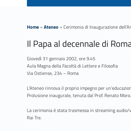
Home
»
Ateneo
»
Cerimonia di Inaugurazione dell
C
Il Papa al decennale di Roma
e
Giovedì 31 gennaio 2002, ore 9.45
Aula Magna della Facoltà di Lettere e Filosofia
r
Via Ostiense, 234 – Roma
i
L’Ateneo rinnova il proprio impegno per un’educazione
Prolusione inaugurale, tenuta dal Prof. Renato Moro.
m
La cerimonia è stata trasmessa in streaming audio/vid
o
Rai Tre.
Link identifier #identifier__31585-1