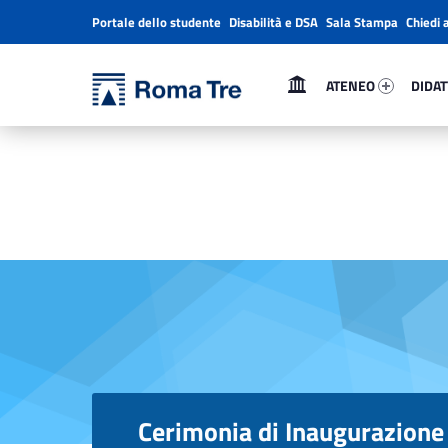
Portale dello studente
Disabilità e DSA
Sala Stampa
Chiedi 
Header info sidebar
Primary Menu
Ateneo 64712-1
Didatt
Università Roma Tre
ATENEO
DIDAT
Cerimonia di Inaugurazione dell’Anno Accademico 2001-2002 - Università Roma Tre
L’Università degli Studi Roma Tre è un’università giovane e per giovani, è nata nel 1992 ed è rapidamente cresciuta sia in termini di studenti che di corsi di studio offerti. Sono attivi 13 dipartimenti che offrono corsi di Laurea, Laurea magistrale, Master, Corsi di perfezionamento, Dottorati di ricerca e Scuole di specializzazione
Cerimonia di Inaugurazion