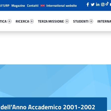
all’URP
Magazine
Contatti
International website
ica 31367-26
Ricerca 33754-38
Terza Missione 17170-49
Studenti 83173-66
Internazi
TICA
RICERCA
TERZA MISSIONE
STUDENTI
INTERNA
e dell’Anno Accademico 2001-2002