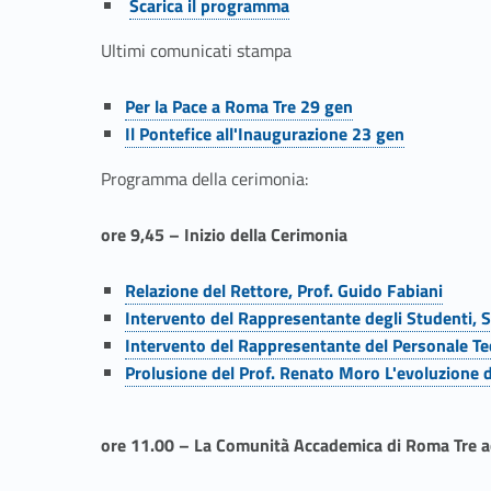
n
Scarica il programma
i
Ultimi comunicati stampa
a
Link identifier #identifier__86769-2
Per la Pace a Roma Tre 29 gen
Link identifier #identifier__96413-3
Il Pontefice all'Inaugurazione 23 gen
d
Programma della cerimonia:
i
ore 9,45 – Inizio della Cerimonia
I
Link identifier #identifier__26648-4
Relazione del Rettore, Prof. Guido Fabiani
n
Link identifier #identifier__7306-5
Intervento del Rappresentante degli Studenti, Si
Link identifier #identifier__126862-6
Intervento del Rappresentante del Personale Te
a
Link identifier #identifier__16353-7
Prolusione del Prof. Renato Moro L'evoluzione de
u
ore 11.00 – La Comunità Accademica di Roma Tre ac
g
Link identifier #identifier__176438-8