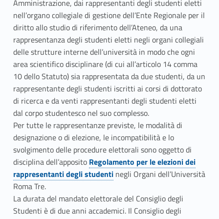
Amministrazione, dai rappresentanti degli studenti eletti
d
nell’organo collegiale di gestione dell’Ente Regionale per il
e
diritto allo studio di riferimento dell’Ateneo, da una
rappresentanza degli studenti eletti negli organi collegiali
g
delle strutture interne dell’università in modo che ogni
l
area scientifico disciplinare (di cui all’articolo 14 comma
10 dello Statuto) sia rappresentata da due studenti, da un
i
rappresentante degli studenti iscritti ai corsi di dottorato
di ricerca e da venti rappresentanti degli studenti eletti
S
dal corpo studentesco nel suo complesso.
t
Per tutte le rappresentanze previste, le modalità di
designazione o di elezione, le incompatibilità e lo
u
svolgimento delle procedure elettorali sono oggetto di
d
disciplina dell’apposito
Regolamento per le elezioni dei
Link identifier #identifier__51407-2
rappresentanti degli studenti
negli Organi dell’Università
e
Roma Tre.
La durata del mandato elettorale del Consiglio degli
n
Studenti è di due anni accademici. Il Consiglio degli