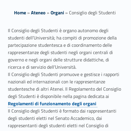
Home
»
Ateneo
»
Organi
»
Consiglio degli Studenti
C
Il Consiglio degli Studenti è organo autonomo degli
studenti dell’Università; ha compiti di promozione della
o
partecipazione studentesca e di coordinamento delle
n
rappresentanze degli studenti negli organi centrali di
governo e negli organi delle strutture didattiche, di
s
ricerca e di servizio dell’Università.
Il Consiglio degli Studenti promuove e gestisce i rapporti
i
nazionali ed internazionali con le rappresentanze
g
studentesche di altri Atenei. Il Regolamento del Consiglio
degli Studenti è disponibile nella pagina dedicata ai
l
Link identifier #identifier__173812-1
Regolamenti di funzionamento degli organi
i
Il Consiglio degli Studenti è formato dai rappresentanti
degli studenti eletti nel Senato Accademico, dai
o
rappresentanti degli studenti eletti nel Consiglio di