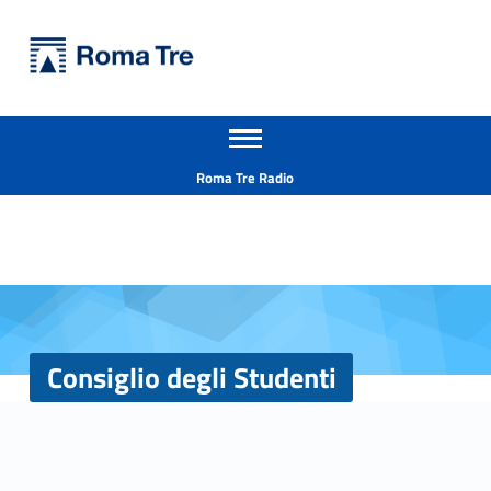
Primary Menu
Università Roma Tre
Consiglio degli Studenti - Università Roma Tre
Apri il menu secondario
L’Università degli Studi Roma Tre è un’università giovane e per giovani, è nata nel 1992 ed è rapidamente cresciuta sia in termini di studenti che di corsi di studio offerti. Sono attivi 13 dipartimenti che offrono corsi di Laurea, Laurea magistrale, Master, Corsi di perfezionamento, Dottorati di ricerca e Scuole di specializzazione
Header info sidebar
Roma Tre Radio
Consiglio degli Studenti