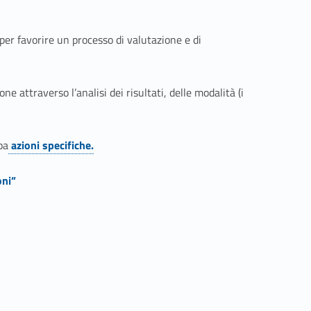
 per favorire un processo di valutazione e di
e attraverso l’analisi dei risultati, delle modalità (i
pa
azioni specifiche.
Link identifier #identifier__151887-11
oni”