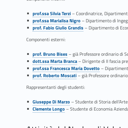
d
i
Link identifier #identifier__129617-2
prof.ssa Silvia Terzi
– Coordinatrice, Dipartimen
Link identifier #identifier__41460-3
prof.ssa Marialisa Nigro
– Dipartimento di Ingegn
V
Link identifier #identifier__57372-4
prof. Fabio Giulio Grandis
– Dipartimento di Eco
a
Componenti esterni:
l
Link identifier #identifier__7169-5
prof. Bruno Bises
– già Professore ordinario di S
Link identifier #identifier__102219-6
dott.ssa Marta Branca
– Dirigente di II fascia p
u
Link identifier #identifier__192447-7
prof.ssa Francesca Maria Dovetto
– Dipartimento
Link identifier #identifier__135548-8
prof. Roberto Moscati
– già Professore ordinario 
t
Rappresentanti degli studenti:
a
Link identifier #identifier__49159-9
Giuseppe Di Marzo
– Studente di Storia dell’Arte
Link identifier #identifier__32856-10
z
Clemente Longo
– Studente di Economia Aziend
i