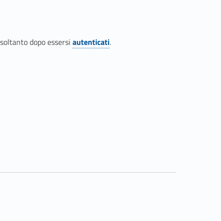
 soltanto dopo essersi
autenticati
.
Link identifier #identifier__40004-14