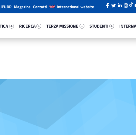
all’URP
Magazine
Contatti
International website
ica 84381-26
Ricerca 43080-38
Terza Missione 25472-49
Studenti 78895-66
Internazi
TICA
RICERCA
TERZA MISSIONE
STUDENTI
INTERNA