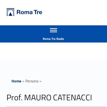
Primary Menu
Università Roma Tre
Prof. MAURO CATENACCI - Università Roma Tre
Apri il menu secondario
L’Università degli Studi Roma Tre è un’università giovane e per giovani, è nata nel 1992 ed è rapidamente cresciuta sia in termini di studenti che di corsi di studio offerti. Sono attivi 13 dipartimenti che offrono corsi di Laurea, Laurea magistrale, Master, Corsi di perfezionamento, Dottorati di ricerca e Scuole di specializzazione
Header info sidebar
Roma Tre Radio
Home
»
Persone
»
Prof. MAURO CATENACCI