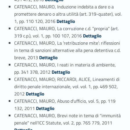
CATENACCI, MAURO, Induzione indebita a dare o a
promettere denaro o altra utilità (art. 319-quater), vol.
Link identifier #identifier_person_1286-45
1, pp. 110 120, 2016
Dettaglio
CATENACCI, MAURO, La corruzione c.d. "propria" (art.
Link identifier #identifier_person_39483-46
319 c.p.), vol. 1, pp. 100 107, 2016
Dettaglio
CATENACCI, MAURO, La 'retribuzione mite': riflessioni
in tema di sanzioni alternative alla pena detentiva c.d.
Link identifier #identifier_person_68411-47
breve, 2013
Dettaglio
CATENACCI, MAURO, I reati in materia di ambiente,
Link identifier #identifier_person_37732-48
pp. 341 378, 2012
Dettaglio
CATENACCI, MAURO; RICCARDI, ALICE, Lineamenti di
diritto penale internazionale, vol. vol. 1, pp. 469 502,
Link identifier #identifier_person_59169-49
2012
Dettaglio
CATENACCI, MAURO, Abuso d'ufficio, vol. 5, pp. 119
Link identifier #identifier_person_135459-50
132, 2011
Dettaglio
CATENACCI, MAURO, Brevi note in tema di "immunità
Link identifier #identifier_person_177629-51
penale" nell'ICC Statute, vol. 2, pp. 765 779, 2011