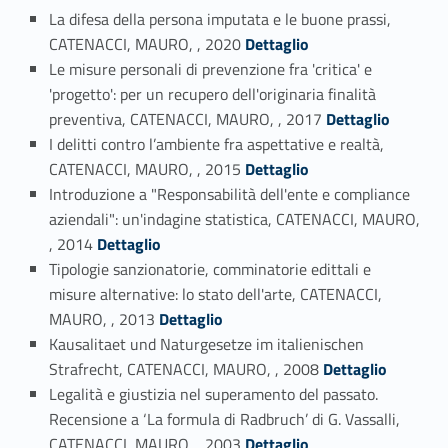
La difesa della persona imputata e le buone prassi,
Link identifier #identifier_person_27872-1
CATENACCI, MAURO, , 2020
Dettaglio
Le misure personali di prevenzione fra 'critica' e
'progetto': per un recupero dell'originaria finalità
Link identifier #identifier_person_151980-2
preventiva, CATENACCI, MAURO, , 2017
Dettaglio
I delitti contro l’ambiente fra aspettative e realtà,
Link identifier #identifier_person_77165-3
CATENACCI, MAURO, , 2015
Dettaglio
Introduzione a "Responsabilità dell'ente e compliance
aziendali": un'indagine statistica, CATENACCI, MAURO,
Link identifier #identifier_person_20179-4
, 2014
Dettaglio
Tipologie sanzionatorie, comminatorie edittali e
misure alternative: lo stato dell'arte, CATENACCI,
Link identifier #identifier_person_69705-5
MAURO, , 2013
Dettaglio
Kausalitaet und Naturgesetze im italienischen
Link identifier #identifier_person_103318-6
Strafrecht, CATENACCI, MAURO, , 2008
Dettaglio
Legalità e giustizia nel superamento del passato.
Recensione a ‘La formula di Radbruch’ di G. Vassalli,
Link identifier #identifier_person_67595-7
CATENACCI, MAURO, , 2003
Dettaglio