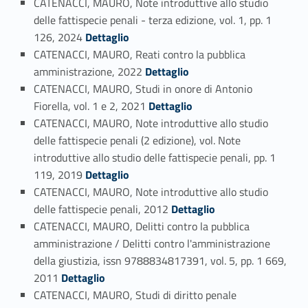
CATENACCI, MAURO, Note introduttive allo studio
delle fattispecie penali - terza edizione, vol. 1, pp. 1
Link identifier #identifier_person_4566-13
126, 2024
Dettaglio
CATENACCI, MAURO, Reati contro la pubblica
Link identifier #identifier_person_167128-14
amministrazione, 2022
Dettaglio
CATENACCI, MAURO, Studi in onore di Antonio
Link identifier #identifier_person_133528-15
Fiorella, vol. 1 e 2, 2021
Dettaglio
CATENACCI, MAURO, Note introduttive allo studio
delle fattispecie penali (2 edizione), vol. Note
introduttive allo studio delle fattispecie penali, pp. 1
Link identifier #identifier_person_6544-16
119, 2019
Dettaglio
CATENACCI, MAURO, Note introduttive allo studio
Link identifier #identifier_person_113715-17
delle fattispecie penali, 2012
Dettaglio
CATENACCI, MAURO, Delitti contro la pubblica
amministrazione / Delitti contro l'amministrazione
della giustizia, issn 9788834817391, vol. 5, pp. 1 669,
Link identifier #identifier_person_122135-18
2011
Dettaglio
CATENACCI, MAURO, Studi di diritto penale
Link identifier #identifier_person_168908-19