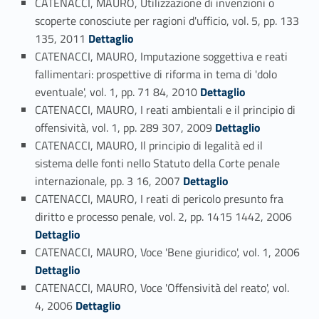
CATENACCI, MAURO, Utilizzazione di invenzioni o
scoperte conosciute per ragioni d'ufficio, vol. 5, pp. 133
Link identifier #identifier_person_136049-65
135, 2011
Dettaglio
CATENACCI, MAURO, Imputazione soggettiva e reati
fallimentari: prospettive di riforma in tema di 'dolo
Link identifier #identifier_person_57244-66
eventuale', vol. 1, pp. 71 84, 2010
Dettaglio
CATENACCI, MAURO, I reati ambientali e il principio di
Link identifier #identifier_person_147912-67
offensività, vol. 1, pp. 289 307, 2009
Dettaglio
CATENACCI, MAURO, Il principio di legalità ed il
sistema delle fonti nello Statuto della Corte penale
Link identifier #identifier_person_154608-68
internazionale, pp. 3 16, 2007
Dettaglio
CATENACCI, MAURO, I reati di pericolo presunto fra
Link identifier #identifier_person_21227-69
diritto e processo penale, vol. 2, pp. 1415 1442, 2006
Dettaglio
CATENACCI, MAURO, Voce 'Bene giuridico', vol. 1, 2006
Link identifier #identifier_person_191338-70
Dettaglio
CATENACCI, MAURO, Voce 'Offensività del reato', vol.
Link identifier #identifier_person_80968-71
4, 2006
Dettaglio