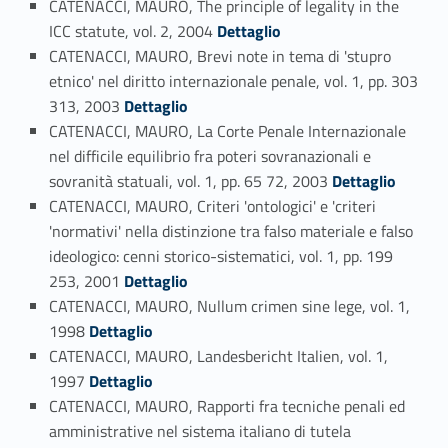
CATENACCI, MAURO, The principle of legality in the
Link identifier #identifier_person_4671-72
ICC statute, vol. 2, 2004
Dettaglio
CATENACCI, MAURO, Brevi note in tema di 'stupro
etnico' nel diritto internazionale penale, vol. 1, pp. 303
Link identifier #identifier_person_131339-73
313, 2003
Dettaglio
CATENACCI, MAURO, La Corte Penale Internazionale
nel difficile equilibrio fra poteri sovranazionali e
Link identifier #identifier_person_155530-74
sovranità statuali, vol. 1, pp. 65 72, 2003
Dettaglio
CATENACCI, MAURO, Criteri 'ontologici' e 'criteri
'normativi' nella distinzione tra falso materiale e falso
ideologico: cenni storico-sistematici, vol. 1, pp. 199
Link identifier #identifier_person_16323-75
253, 2001
Dettaglio
CATENACCI, MAURO, Nullum crimen sine lege, vol. 1,
Link identifier #identifier_person_18817-76
1998
Dettaglio
CATENACCI, MAURO, Landesbericht Italien, vol. 1,
Link identifier #identifier_person_76214-77
1997
Dettaglio
CATENACCI, MAURO, Rapporti fra tecniche penali ed
amministrative nel sistema italiano di tutela
Link identifier #identifier_person_72538-78