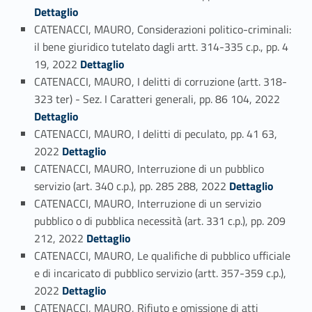
Dettaglio
CATENACCI, MAURO, Considerazioni politico-criminali:
il bene giuridico tutelato dagli artt. 314-335 c.p., pp. 4
Link identifier #identifier_person_184205-25
19, 2022
Dettaglio
CATENACCI, MAURO, I delitti di corruzione (artt. 318-
Link identifier #identifier_person_54881-26
323 ter) - Sez. I Caratteri generali, pp. 86 104, 2022
Dettaglio
CATENACCI, MAURO, I delitti di peculato, pp. 41 63,
Link identifier #identifier_person_87252-27
2022
Dettaglio
CATENACCI, MAURO, Interruzione di un pubblico
Link identifier #identifier_person_102529-28
servizio (art. 340 c.p.), pp. 285 288, 2022
Dettaglio
CATENACCI, MAURO, Interruzione di un servizio
pubblico o di pubblica necessità (art. 331 c.p.), pp. 209
Link identifier #identifier_person_84380-29
212, 2022
Dettaglio
CATENACCI, MAURO, Le qualifiche di pubblico ufficiale
e di incaricato di pubblico servizio (artt. 357-359 c.p.),
Link identifier #identifier_person_181092-30
2022
Dettaglio
CATENACCI, MAURO, Rifiuto e omissione di atti