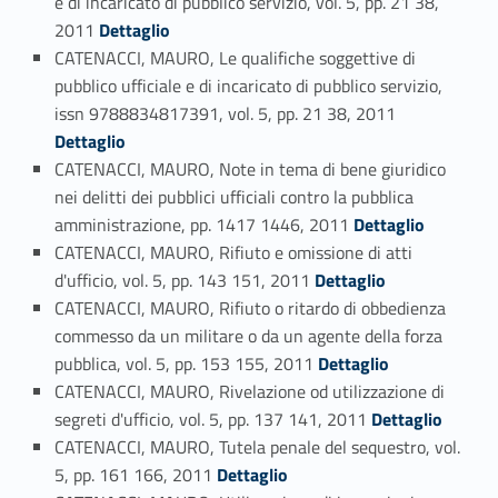
e di incaricato di pubblico servizio, vol. 5, pp. 21 38,
Link identifier #identifier_person_71467-58
2011
Dettaglio
CATENACCI, MAURO, Le qualifiche soggettive di
pubblico ufficiale e di incaricato di pubblico servizio,
Link identifier #identifier_person_129698-59
issn 9788834817391, vol. 5, pp. 21 38, 2011
Dettaglio
CATENACCI, MAURO, Note in tema di bene giuridico
nei delitti dei pubblici ufficiali contro la pubblica
Link identifier #identifier_person_90683-60
amministrazione, pp. 1417 1446, 2011
Dettaglio
CATENACCI, MAURO, Rifiuto e omissione di atti
Link identifier #identifier_person_118230-61
d'ufficio, vol. 5, pp. 143 151, 2011
Dettaglio
CATENACCI, MAURO, Rifiuto o ritardo di obbedienza
commesso da un militare o da un agente della forza
Link identifier #identifier_person_162945-62
pubblica, vol. 5, pp. 153 155, 2011
Dettaglio
CATENACCI, MAURO, Rivelazione od utilizzazione di
Link identifier #identifier_person_193225-63
segreti d'ufficio, vol. 5, pp. 137 141, 2011
Dettaglio
CATENACCI, MAURO, Tutela penale del sequestro, vol.
Link identifier #identifier_person_63886-64
5, pp. 161 166, 2011
Dettaglio