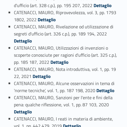
Link identifier #identifier_person_139445-31
d'ufficio (art. 328 c.p.), pp. 195 207, 2022
Dettaglio
CATENACCI, MAURO, Riprovevolezza, vol. 3, pp. 1793
Link identifier #identifier_person_15057-32
1802, 2022
Dettaglio
CATENACCI, MAURO, Rivelazione od utilizzazione di
Link identifier #identifier_person_51841-33
segreti d'ufficio (art. 326 c.p.), pp. 189 194, 2022
Dettaglio
CATENACCI, MAURO, Utilizzazioni di invenzioni o
scoperte conosciute per ragioni d'ufficio (art. 325 c.p.),
Link identifier #identifier_person_62722-34
pp. 185 187, 2022
Dettaglio
CATENACCI, MAURO, Nota introduttiva, vol. 1, pp. 19
Link identifier #identifier_person_138553-35
22, 2021
Dettaglio
CATENACCI, MAURO, Alcune osservazioni in tema di
Link identifier #identifier_person_195731-36
'norme tecniche', vol. 1, pp. 187 198, 2020
Dettaglio
CATENACCI, MAURO, Sanzioni per l'ente e fini della
Link identifier #identifier_person_141430-37
pena: qualche riflessione, vol. 1, pp. 87 103, 2020
Dettaglio
CATENACCI, MAURO, I reati in materia di ambiente,
Link identifier #identifier_person_66572-38
vol. 1, pp. 442 479, 2019
Dettaglio