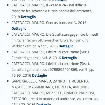
CATENACCI, MAURO, Il «caso ILVA» nel difficile
rapporto fra governo e tutela penale dell’ambiente,
Link identifier #identifier_person_180050-39
2018
Dettaglio
Link identifier #identifier_person_176864-40
CATENACCI, MAURO, Concussione, vol. V, 2016
Dettaglio
CATENACCI, MAURO, Die Straftaten gegen die Umwelt
im italienischen StB zwischen Erwartungen und
Link identifier #identifier_person_89203-41
Wirklichkeit, pp. 47 55, 2016
Dettaglio
CATENACCI, MAURO, I delitti di corruzione (Sez. I
Link identifier #identifier_person_140398-42
Caratteri generali), vol. V, 2016
Dettaglio
CATENACCI, MAURO, I delitti di corruzione (Sez. I.
Caratteri generali), issn 9788892101869, vol. 5, pp.
Link identifier #identifier_person_86021-43
75 93, 2016
Dettaglio
GAMBARDELLA, MARCO; ZANNOTTI, ROBERTO;
MASUCCI, MASSIMILIANO; FIORELLA, ANTONIO;
CATENACCI, MAURO; MEZZETTI, ENRICO; PREZIOSI,
STEFANO, I reati in materia di ambiente, vol. unico, pp.
Link identifier #identifier_person_26992-44
431 472, 2016
Dettaglio