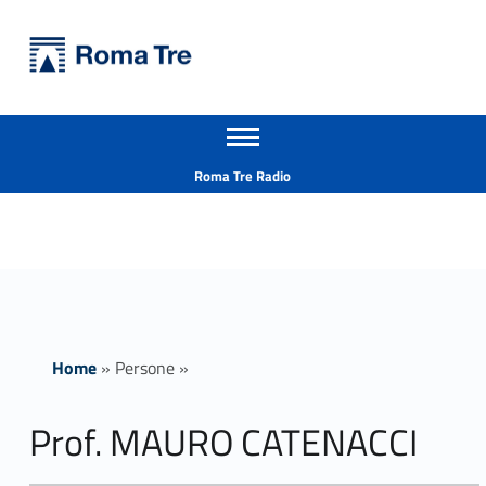
Primary Menu
Università Roma Tre
Prof. MAURO CATENACCI ricerca - Università Roma Tre
Apri il menu secondario
L’Università degli Studi Roma Tre è un’università giovane e per giovani, è nata nel 1992 ed è rapidamente cresciuta sia in termini di studenti che di corsi di studio offerti. Sono attivi 13 dipartimenti che offrono corsi di Laurea, Laurea magistrale, Master, Corsi di perfezionamento, Dottorati di ricerca e Scuole di specializzazione
Header info sidebar
Roma Tre Radio
Home
»
Persone
»
Prof. MAURO CATENACCI