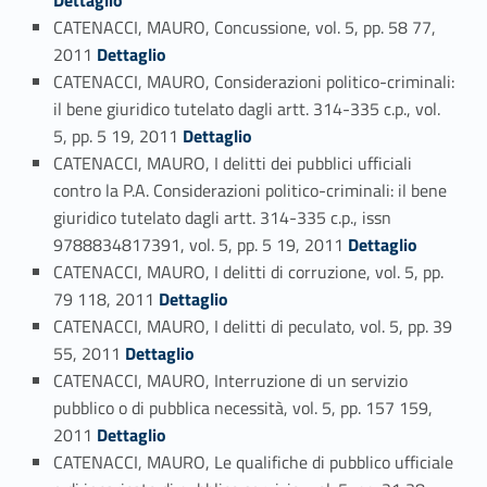
Dettaglio
CATENACCI, MAURO, Concussione, vol. 5, pp. 58 77,
Link identifier #identifier_person_40959-52
2011
Dettaglio
CATENACCI, MAURO, Considerazioni politico-criminali:
il bene giuridico tutelato dagli artt. 314-335 c.p., vol.
Link identifier #identifier_person_100834-53
5, pp. 5 19, 2011
Dettaglio
CATENACCI, MAURO, I delitti dei pubblici ufficiali
contro la P.A. Considerazioni politico-criminali: il bene
giuridico tutelato dagli artt. 314-335 c.p., issn
Link identifier #identifier_person_139036-54
9788834817391, vol. 5, pp. 5 19, 2011
Dettaglio
CATENACCI, MAURO, I delitti di corruzione, vol. 5, pp.
Link identifier #identifier_person_109469-55
79 118, 2011
Dettaglio
CATENACCI, MAURO, I delitti di peculato, vol. 5, pp. 39
Link identifier #identifier_person_183277-56
55, 2011
Dettaglio
CATENACCI, MAURO, Interruzione di un servizio
pubblico o di pubblica necessità, vol. 5, pp. 157 159,
Link identifier #identifier_person_182796-57
2011
Dettaglio
CATENACCI, MAURO, Le qualifiche di pubblico ufficiale