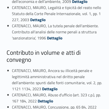
dell’economia e dell’ambiente, 2009
Dettaglio
CATENACCI, MAURO, Legalità e tipicità del reato nello
Statuto della Corte Penale Internazionale, vol. 1, pp. 1
Link identifier #identifier_person_18035-20
227, 2003
Dettaglio
CATENACCI, MAURO, La tutela penale dell'ambiente.
Contributo all'analisi delle norme penali a struttura
Link identifier #identifier_person_125195-21
'sanzionatoria', 1996
Dettaglio
Contributo in volume e atti di
convegno
CATENACCI, MAURO, Ancora su illiceità penale e
legittimità amministrativa nel diritto penale
dell'ambiente: spunti dalle fonti comunitarie, vol. 2, pp.
Link identifier #identifier_person_186775-22
1121 1134, 2023
Dettaglio
CATENACCI, MAURO, Abuso d'ufficio (art. 323 c.p.), pp.
Link identifier #identifier_person_170239-23
167 184, 2022
Dettaglio
Link identifier #identifier_person_153416-24
CATENACCI, MAURO, Concussione, pp. 65 84, 2022