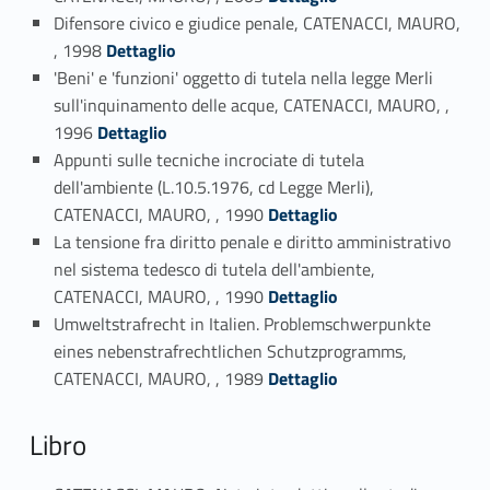
Difensore civico e giudice penale, CATENACCI, MAURO,
Link identifier #identifier_person_122556-8
, 1998
Dettaglio
'Beni' e 'funzioni' oggetto di tutela nella legge Merli
sull'inquinamento delle acque, CATENACCI, MAURO, ,
Link identifier #identifier_person_166399-9
1996
Dettaglio
Appunti sulle tecniche incrociate di tutela
dell'ambiente (L.10.5.1976, cd Legge Merli),
Link identifier #identifier_person_116932-10
CATENACCI, MAURO, , 1990
Dettaglio
La tensione fra diritto penale e diritto amministrativo
nel sistema tedesco di tutela dell'ambiente,
Link identifier #identifier_person_35225-11
CATENACCI, MAURO, , 1990
Dettaglio
Umweltstrafrecht in Italien. Problemschwerpunkte
eines nebenstrafrechtlichen Schutzprogramms,
Link identifier #identifier_person_87147-12
CATENACCI, MAURO, , 1989
Dettaglio
Libro