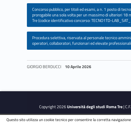
s
i
Concorso pubblico, per titoli ed esami, a n. 1 posto di tec
prorogabile una sola volta per un massimo di ulteriori 18 m
Tre (codice identificativo concorso: TECNO1TD-LAB_SAT_
T
A
Procedura selettiva, riservata al personale tecnico amminis
operatori, collaboratori, funzionari ed elevate profession
B
2
GIORGIO BERDUCCI
10 Aprile 2026
Skip back to navigation
0
2
Copyright 2026
Università degli studi Roma Tre
| C.
5
Questo sito utilizza un cookie tecnico per consentire la corretta navigazione.
This site is protected by reCAPTCHA and the Google
Privacy Polic