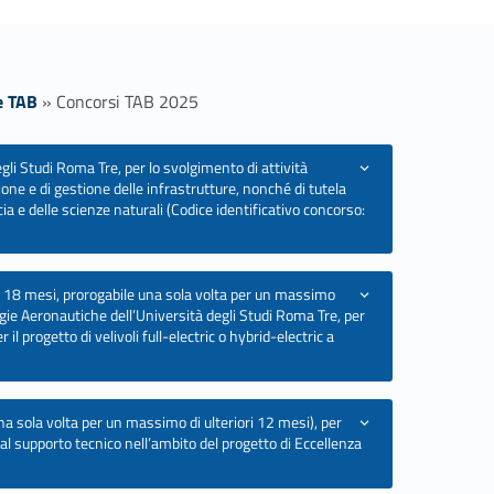
e TAB
»
Concorsi TAB 2025
gli Studi Roma Tre, per lo svolgimento di attività
one e di gestione delle infrastrutture, nonché di tutela
acia e delle scienze naturali (Codice identificativo concorso:
di 18 mesi, prorogabile una sola volta per un massimo
ogie Aeronautiche dell’Università degli Studi Roma Tre, per
l progetto di velivoli full-electric o hybrid-electric a
na sola volta per un massimo di ulteriori 12 mesi), per
 e al supporto tecnico nell’ambito del progetto di Eccellenza