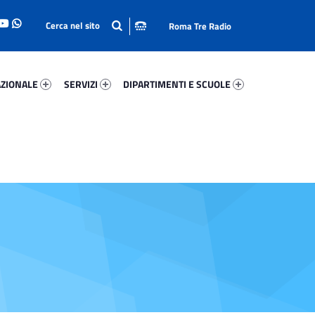
Roma Tre Radio
onale 30356-93
Servizi 20648-114
Dipartimenti E Scuole 90334-140
ZIONALE
SERVIZI
DIPARTIMENTI E SCUOLE