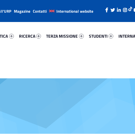
all’URP
Magazine
Contatti
International website
ica 31352-26
Ricerca 28373-38
Terza Missione 36945-49
Studenti 8299-66
Internazi
TICA
RICERCA
TERZA MISSIONE
STUDENTI
INTERNA