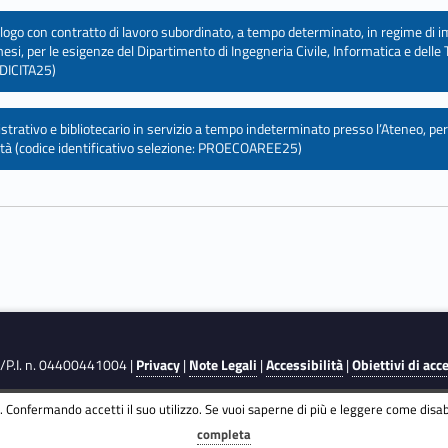
nologo con contratto di lavoro subordinato, a tempo determinato, in regime di 
esi, per le esigenze del Dipartimento di Ingegneria Civile, Informatica e dell
DICITA25)
trativo e bibliotecario in servizio a tempo indeterminato presso l’Ateneo, per
alità (codice identificativo selezione: PROECOAREE25)
F./P.I. n. 04400441004 |
Privacy
|
Note Legali
|
Accessibilità
|
Obiettivi di acc
 Confermando accetti il suo utilizzo. Se vuoi saperne di più e leggere come disabi
completa
y
and
Terms of Service
apply.