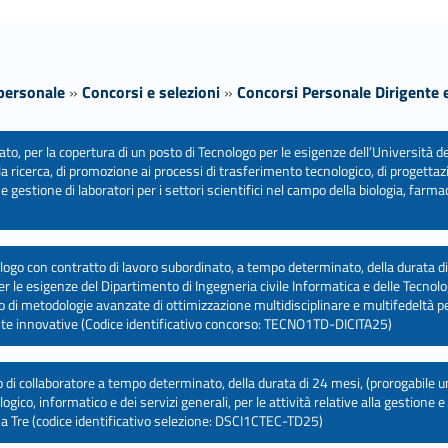
 personale
»
Concorsi e selezioni
»
Concorsi Personale Dirigente 
to, per la copertura di un posto di Tecnologo per le esigenze dell’Università de
a ricerca, di promozione ai processi di trasferimento tecnologico, di progettazi
o e gestione di laboratori per i settori scientifici nel campo della biologia, farm
cnologo con contratto di lavoro subordinato, a tempo determinato, della durata 
er le esigenze del Dipartimento di Ingegneria civile Informatica e delle Tecnol
o di metodologie avanzate di ottimizzazione multidisciplinare e multifedeltà per i
ente innovative (Codice identificativo concorso: TECNO1TD-DICITA25)
to di collaboratore a tempo determinato, della durata di 24 mesi, (prorogabile u
logico, informatico e dei servizi generali, per le attività relative alla gestione
ma Tre (codice identificativo selezione: DSCI1CTEC-TD25)