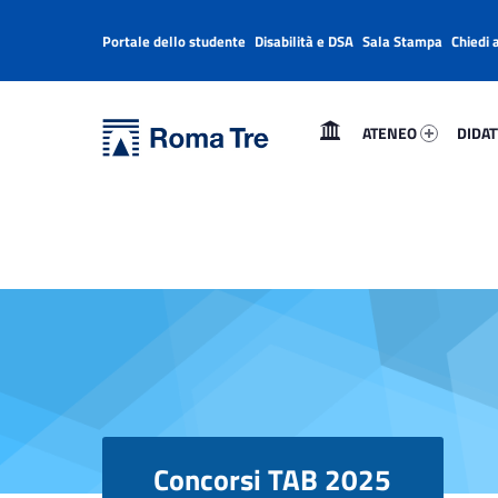
Portale dello studente
Disabilità e DSA
Sala Stampa
Chiedi 
Header info sidebar
Primary Menu
Ateneo 76154-1
Didatt
Università Roma Tre
Concorsi TAB 2025 - Università Roma Tre
ATENEO
DIDAT
L’Università degli Studi Roma Tre è un’università giovane e per giovani, è nata nel 1992 ed è rapidamente cresciuta sia in termini di studenti che di corsi di studio offerti. Sono attivi 13 dipartimenti che offrono corsi di Laurea, Laurea magistrale, Master, Corsi di perfezionamento, Dottorati di ricerca e Scuole di specializzazione
Concorsi TAB 2025