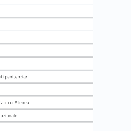
uti penitenziari
cario di Ateneo
tuzionale