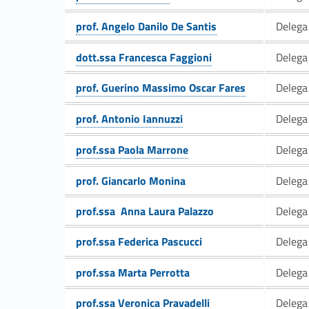
Link identifier #identifier__174868-10
i
prof. Angelo Danilo De Santis
Delega 
Link identifier #identifier__142848-11
r
dott.ssa Francesca Faggioni
Delega 
Link identifier #identifier__194819-12
e
prof. Guerino Massimo Oscar Fares
Delega 
Link identifier #identifier__157797-13
t
prof. Antonio Iannuzzi
Delega
Link identifier #identifier__127207-14
prof.ssa Paola Marrone
Delega 
t
Link identifier #identifier__109423-15
Link identifier #identifier__12519-16
prof. Giancarlo Monina
Delega 
o
Link identifier #identifier__153722-17
prof.ssa Anna Laura Palazzo
Delega 
r
Link identifier #identifier__14137-18
prof.ssa Federica Pascucci
Delega 
a
Link identifier #identifier__110934-19
prof.ssa Marta Perrotta
Delega 
l
Link identifier #identifier__154784-20
prof.ssa Veronica Pravadelli
Delega 