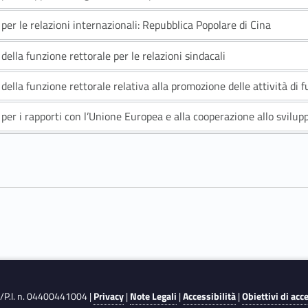
per le relazioni internazionali: Repubblica Popolare di Cina
della funzione rettorale per le relazioni sindacali
della funzione rettorale relativa alla promozione delle attività di 
per i rapporti con l’Unione Europea e alla cooperazione allo svilup
F./P.I. n. 04400441004 |
Privacy
|
Note Legali
|
Accessibilità
|
Obiettivi di acc