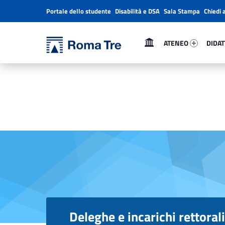
Portale dello studente
Disabilità e DSA
Sala Stampa
Chiedi 
Header info sidebar
Primary Menu
Ateneo 63317-1
Didatt
Università Roma Tre
ATENEO
DIDAT
Deleghe e incarichi rettorali - Università Roma Tre
L’Università degli Studi Roma Tre è un’università giovane e per giovani, è nata nel 1992 ed è rapidamente cresciuta sia in termini di studenti che di corsi di studio offerti. Sono attivi 13 dipartimenti che offrono corsi di Laurea, Laurea magistrale, Master, Corsi di perfezionamento, Dottorati di ricerca e Scuole di specializzazione
Deleghe e incarichi rettoral