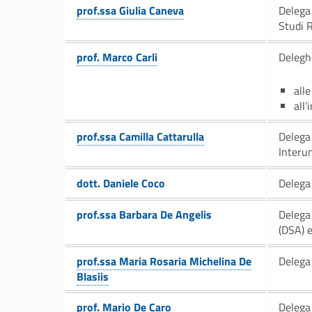
e
prof.ssa Giulia Caneva
Delega 
e
Link identifier #identifier__46885-4
Studi 
i
prof. Marco Carli
Deleghe
Link identifier #identifier__148084-5
n
alle
all
c
prof.ssa Camilla Cattarulla
Delega 
Interun
Link identifier #identifier__125296-6
a
Link identifier #identifier__76914-7
dott. Daniele Coco
Delega 
r
Link identifier #identifier__126508-8
prof.ssa Barbara De Angelis
Delega
i
(DSA) e
c
prof.ssa Maria Rosaria Michelina De
Delega 
Blasiis
Link identifier #identifier__198809-9
h
prof. Mario De Caro
Delega 