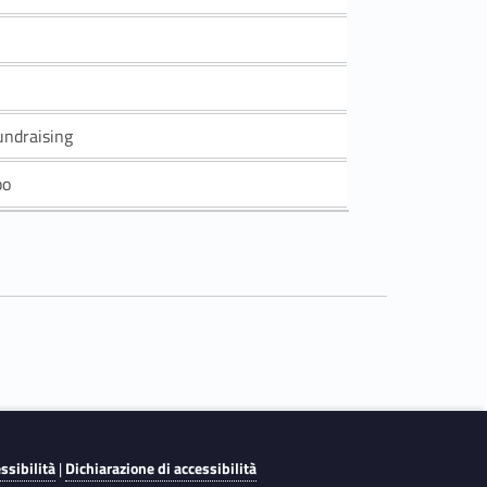
fundraising
po
essibilità
|
Dichiarazione di accessibilità