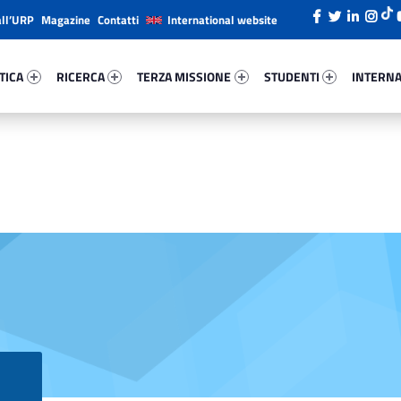
all’URP
Magazine
Contatti
International website
ica 86190-26
Ricerca 243-38
Terza Missione 18685-49
Studenti 15617-66
Internazi
TICA
RICERCA
TERZA MISSIONE
STUDENTI
INTERNA
i