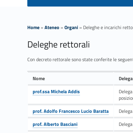
Home
»
Ateneo
»
Organi
»
Deleghe e incarichi retto
D
Deleghe rettorali
e
Con decreto rettorale sono state conferite le seguenti
l
Nome
Delega
e
prof.ssa Michela Addis
Delega 
posizio
Link identifier #identifier__159820-1
g
prof. Adolfo Francesco Lucio Baratta
Delega 
h
Link identifier #identifier__64899-2
prof. Alberto Basciani
Delega 
Link identifier #identifier__144661-3