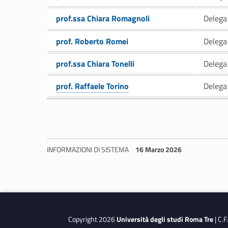
i
Link identifier #identifier__95247-21
prof.ssa Chiara Romagnoli
Delega 
Link identifier #identifier__5624-22
prof. Roberto Romei
Delega 
Link identifier #identifier__8180-23
prof.ssa Chiara Tonelli
Delega 
prof. Raffaele Torino
Delega 
Link identifier #identifier__34387-24
INFORMAZIONI DI SISTEMA
16 Marzo 2026
Skip back to navigation
Copyright 2026
Università degli studi Roma Tre
| C.