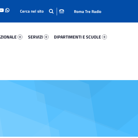
Roma Tre Radio
onale 67269-93
Servizi 72026-114
Dipartimenti E Scuole 82108-140
ZIONALE
SERVIZI
DIPARTIMENTI E SCUOLE