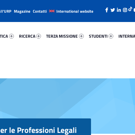
all’URP
Magazine
Contatti
International website
ica 65348-26
Ricerca 3995-38
Terza Missione 55071-49
Studenti 63782-66
Internazi
TICA
RICERCA
TERZA MISSIONE
STUDENTI
INTERNA
er le Professioni Legali