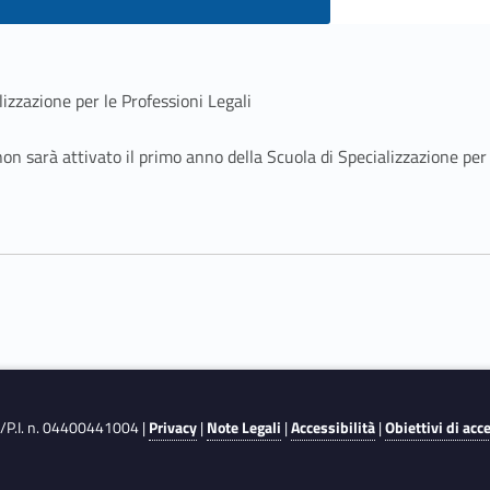
lizzazione per le Professioni Legali
sarà attivato il primo anno della Scuola di Specializzazione per le
F./P.I. n. 04400441004 |
Privacy
|
Note Legali
|
Accessibilità
|
Obiettivi di acc