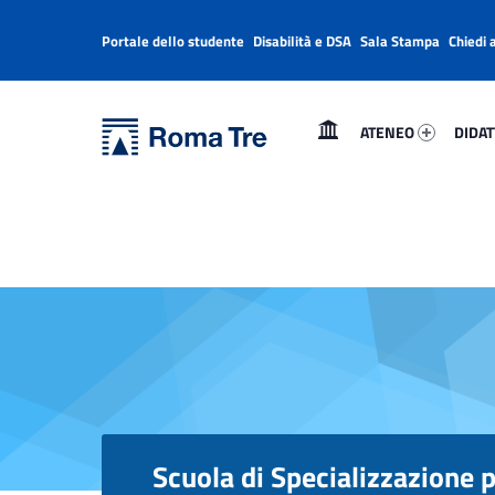
Portale dello studente
Disabilità e DSA
Sala Stampa
Chiedi 
Header info sidebar
Primary Menu
Ateneo 94635-1
Didatt
Università Roma Tre
ATENEO
DIDAT
Scuola di Specializzazione per le Professioni Legali - Università Roma Tre
L’Università degli Studi Roma Tre è un’università giovane e per giovani, è nata nel 1992 ed è rapidamente cresciuta sia in termini di studenti che di corsi di studio offerti. Sono attivi 13 dipartimenti che offrono corsi di Laurea, Laurea magistrale, Master, Corsi di perfezionamento, Dottorati di ricerca e Scuole di specializzazione
Scuola di Specializzazione p