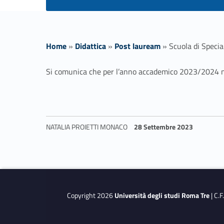
Home
»
Didattica
»
Post lauream
»
Scuola di Specia
S
Si comunica che per l’anno accademico 2023/2024 non 
c
u
NATALIA PROIETTI MONACO
28 Settembre 2023
o
Skip back to navigation
l
a
Copyright 2026
Università degli studi Roma Tre
| C.