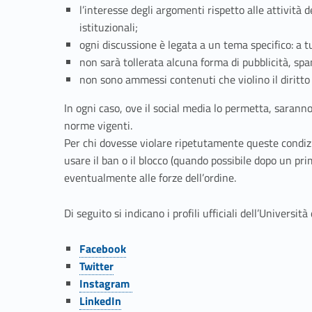
l’interesse degli argomenti rispetto alle attività 
istituzionali;
ogni discussione è legata a un tema specifico: a tu
non sarà tollerata alcuna forma di pubblicità, spam
non sono ammessi contenuti che violino il diritto d
In ogni caso, ove il social media lo permetta, saranno 
norme vigenti.
Per chi dovesse violare ripetutamente queste condizion
usare il ban o il blocco (quando possibile dopo un pri
eventualmente alle forze dell’ordine.
Di seguito si indicano i profili ufficiali dell’Universi
Link identifier #identifier__126666-3
Facebook
Link identifier #identifier__150553-4
Twitter
Link identifier #identifier__94287-5
Instagram
Link identifier #identifier__19631-6
LinkedIn
Link identifier #identifier__16075-7