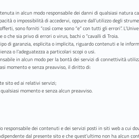
itenuta in alcun modo responsabile dei danni di qualsiasi natura c
apacità o impossibilità di accedervi, oppure dall’utilizzo degli strumen
ferti, sono forniti “così come sono “e” con tutti gli errori”. L’Univ
 o che sia privo di errori o virus, bachi o “cavalli di Troia.
ipo di garanzia, esplicita o implicita, riguardo contenuti e le infor
enienza o l’adeguatezza a particolari scopi o usi.
sabile in alcun modo per la bontà dei servizi di connettività utilizz
iasi momento e senza preavviso, il diritto di:
 sito ed ai relativi servizi;
in qualsiasi momento e senza alcun preavviso.
 responsabile dei contenuti e dei servizi posti in siti web a cui d
ndipendente dal presente sito e che quest’ultimo non ha alcun contr