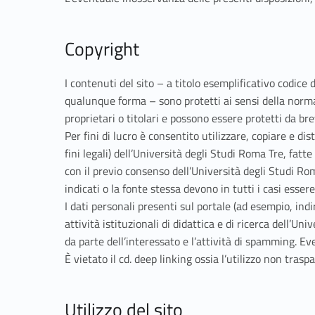
g
a
Copyright
l
I contenuti del sito – a titolo esemplificativo codice 
i
qualunque forma – sono protetti ai sensi della norma
proprietari o titolari e possono essere protetti da bre
Per fini di lucro è consentito utilizzare, copiare e d
fini legali) dell’Università degli Studi Roma Tre, fat
con il previo consenso dell’Università degli Studi Ro
indicati o la fonte stessa devono in tutti i casi esser
I dati personali presenti sul portale (ad esempio, indi
attività istituzionali di didattica e di ricerca dell’U
da parte dell’interessato e l’attività di spamming. E
È vietato il cd. deep linking ossia l’utilizzo non traspar
Utilizzo del sito