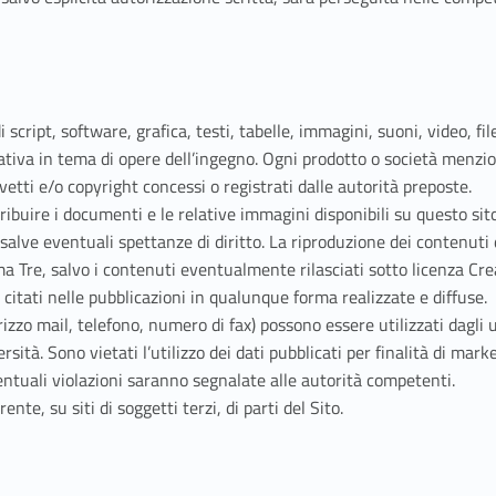
di script, software, grafica, testi, tabelle, immagini, suoni, video, f
tiva in tema di opere dell’ingegno. Ogni prodotto o società menzion
vetti e/o copyright concessi o registrati dalle autorità preposte.
istribuire i documenti e le relative immagini disponibili su questo s
te salve eventuali spettanze di diritto. La riproduzione dei contenut
ma Tre, salvo i contenuti eventualmente rilasciati sotto licenza Cr
e citati nelle pubblicazioni in qualunque forma realizzate e diffuse.
rizzo mail, telefono, numero di fax) possono essere utilizzati dagli u
niversità. Sono vietati l’utilizzo dei dati pubblicati per finalità di 
ventuali violazioni saranno segnalate alle autorità competenti.
ente, su siti di soggetti terzi, di parti del Sito.