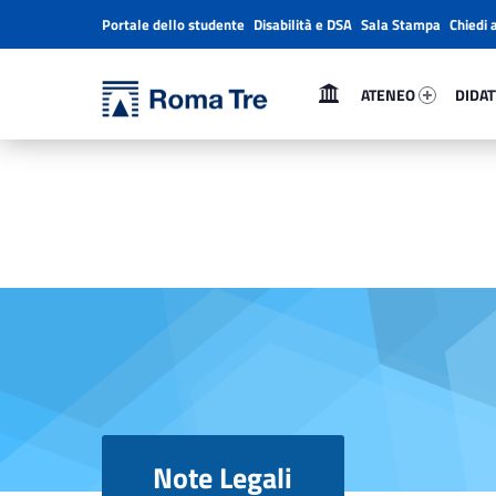
Portale dello studente
Disabilità e DSA
Sala Stampa
Chiedi 
Header info sidebar
Primary Menu
Ateneo 2878-1
Didatt
Università Roma Tre
Note Legali - Università Roma Tre
ATENEO
DIDAT
L’Università degli Studi Roma Tre è un’università giovane e per giovani, è nata nel 1992 ed è rapidamente cresciuta sia in termini di studenti che di corsi di studio offerti. Sono attivi 13 dipartimenti che offrono corsi di Laurea, Laurea magistrale, Master, Corsi di perfezionamento, Dottorati di ricerca e Scuole di specializzazione
Note Legali