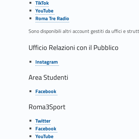
TikTok
Link identifier #identifier__113930-8
YouTube
Link identifier #identifier__121179-9
Roma Tre Radio
Sono disponibili altri account gestiti da uffici e strutt
Ufficio Relazioni con il Pubblico
Link identifier #identifier__83749-10
Instagram
Area Studenti
Link identifier #identifier__43636-11
Facebook
Roma3Sport
Link identifier #identifier__36132-12
Twitter
Link identifier #identifier__154558-13
Facebook
Link identifier #identifier__145748-14
YouTube