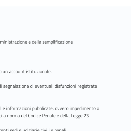
ministrazione e della semplificazione
Link identifier #identifier__117597-1
o un account istituzionale.
di segnalazione di eventuali disfunzioni registrate
delle informazioni pubblicate, ovvero impedimento o
ti a norma del Codice Penale e della Legge 23
ti sedi giudiziarie civili e penali.