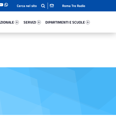
Roma Tre Radio
onale 37075-93
Servizi 37992-114
Dipartimenti E Scuole 90727-140
ZIONALE
SERVIZI
DIPARTIMENTI E SCUOLE