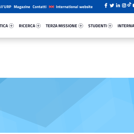
all’URP
Magazine
Contatti
International website
ica 31367-26
Ricerca 78116-38
Terza Missione 41023-49
Studenti 97260-66
Internazi
TICA
RICERCA
TERZA MISSIONE
STUDENTI
INTERNA