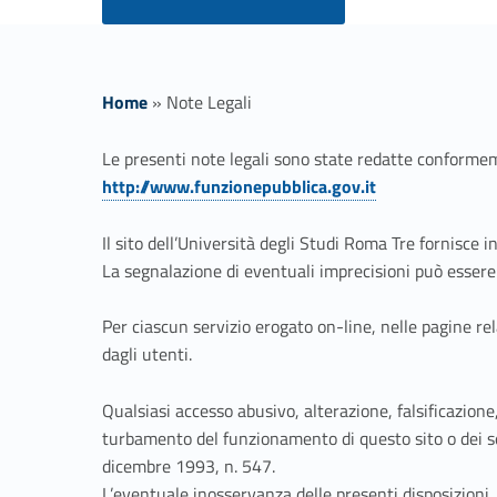
Home
»
Note Legali
N
Le presenti note legali sono state redatte conformem
http://www.funzionepubblica.gov.it
o
Il sito dell’Università degli Studi Roma Tre fornisce in
t
La segnalazione di eventuali imprecisioni può essere
e
Per ciascun servizio erogato on-line, nelle pagine rel
dagli utenti.
L
Qualsiasi accesso abusivo, alterazione, falsificazion
e
turbamento del funzionamento di questo sito o dei se
dicembre 1993, n. 547.
L’eventuale inosservanza delle presenti disposizioni, s