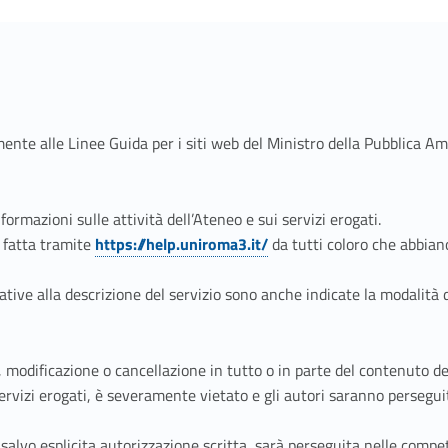
ente alle Linee Guida per i siti web del Ministro della Pubblica Am
formazioni sulle attività dell’Ateneo e sui servizi erogati.
 fatta tramite
https://help.uniroma3.it/
da tutti coloro che abbian
Link identifier #identifier__162267-2
ative alla descrizione del servizio sono anche indicate la modalità 
e, modificazione o cancellazione in tutto o in parte del contenuto 
rvizi erogati, è severamente vietato e gli autori saranno persegui
alvo esplicita autorizzazione scritta, sarà perseguita nelle competen