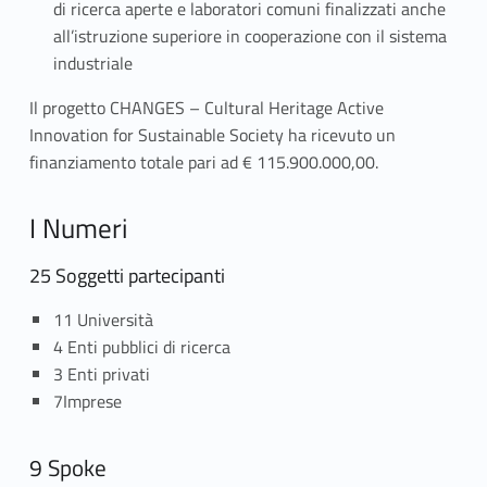
di ricerca aperte e laboratori comuni finalizzati anche
i
all’istruzione superiore in cooperazione con il sistema
industriale
v
Il progetto CHANGES – Cultural Heritage Active
e
Innovation for Sustainable Society ha ricevuto un
I
finanziamento totale pari ad € 115.900.000,00.
n
I Numeri
n
25 Soggetti partecipanti
o
11 Università
v
4 Enti pubblici di ricerca
a
3 Enti privati
7Imprese
t
i
9 Spoke