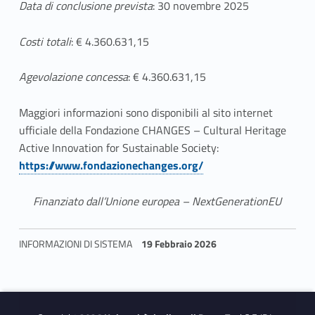
y
Data di conclusione prevista
: 30 novembre 2025
Costi totali
: € 4.360.631,15
Agevolazione concessa
: € 4.360.631,15
Maggiori informazioni sono disponibili al sito internet
ufficiale della Fondazione CHANGES – Cultural Heritage
Active Innovation for Sustainable Society:
Link identifier #identifier__72597-1
https://www.fondazionechanges.org/
Finanziato dall’Unione europea – NextGenerationEU
INFORMAZIONI DI SISTEMA
19 Febbraio 2026
Skip back to navigation