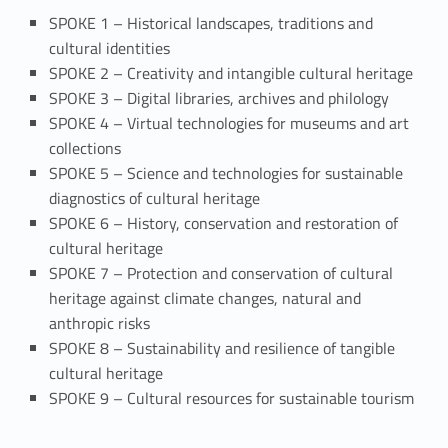
o
SPOKE 1 – Historical landscapes, traditions and
cultural identities
n
SPOKE 2 – Creativity and intangible cultural heritage
f
SPOKE 3 – Digital libraries, archives and philology
SPOKE 4 – Virtual technologies for museums and art
o
collections
r
SPOKE 5 – Science and technologies for sustainable
diagnostics of cultural heritage
S
SPOKE 6 – History, conservation and restoration of
cultural heritage
u
SPOKE 7 – Protection and conservation of cultural
s
heritage against climate changes, natural and
anthropic risks
t
SPOKE 8 – Sustainability and resilience of tangible
a
cultural heritage
SPOKE 9 – Cultural resources for sustainable tourism
i