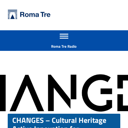
Primary Menu
Università Roma Tre
CHANGES – Cultural Heritage Active Innovation for Sustainable Society - Università Roma Tre
Apri il menu secondario
L’Università degli Studi Roma Tre è un’università giovane e per giovani, è nata nel 1992 ed è rapidamente cresciuta sia in termini di studenti che di corsi di studio offerti. Sono attivi 13 dipartimenti che offrono corsi di Laurea, Laurea magistrale, Master, Corsi di perfezionamento, Dottorati di ricerca e Scuole di specializzazione
Header info sidebar
Roma Tre Radio
CHANGES – Cultural Heritage