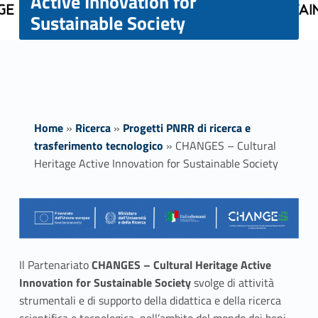
Active Innovation for
Sustainable Society
Home
»
Ricerca
»
Progetti PNRR di ricerca e
trasferimento tecnologico
»
CHANGES – Cultural
Heritage Active Innovation for Sustainable Society
C
H
A
Il Partenariato
CHANGES – Cultural Heritage Active
Innovation for Sustainable Society
svolge di attività
N
strumentali e di supporto della didattica e della ricerca