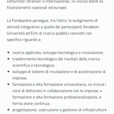
l
comunitari stranieri o internazionali, ivi inclusi bandi su
H
finanziamenti nazionali ed europei.
e
La Fondazione persegue, tra l’altro, lo svolgimento di
attività integrative a quelle dei partecipanti fondatori
r
Università ed Enti di ricerca pubblici coinvolti con
i
specifico riguardo a:
t
ricerca applicata, sviluppo tecnologico e innovazione;
a
trasferimento tecnologico dei risultati della ricerca
scientifica e tecnologica;
g
sviluppo di sistemi di incubazione e di accelerazione di
imprese;
e
formazione e alta formazione universitaria, ivi inclusi i
A
corsi di dottorato in collaborazione con le imprese; •
formazione e alta formazione professionalizzante, e
c
forma zione continua;
t
progettazione, costruzione e gestione di infrastrutture