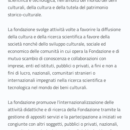
G
scientifica e tecnologica, nell’ambito del mondo dei beni
culturali, della cultura e della tutela del patrimonio
E
storico-culturale.
S
La fondazione svolge attività volte a favorire la diffusione
–
della cultura e della ricerca scientifica a favore della
società nonché dello sviluppo culturale, sociale ed
C
economico delle comunità in cui opera la Fondazione e di
u
mutuo scambio di conoscenza e collaborazioni con
imprese, enti ed istituti, pubblici o privati, a fini e non a
l
fini di lucro, nazionali, comunitari stranieri o
internazionali impegnati nella ricerca scientifica e
t
tecnologica nel mondo dei beni culturali.
u
La fondazione promuove l’internazionalizzazione delle
r
attività didattiche e di ricerca della Fondazione tramite la
a
gestione di appositi servizi e la partecipazione a iniziati ve
congiunte con altri soggetti, pubblici o privati, nazionali,