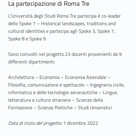
n
La partecipazione di Roma Tre
a
L’Università degli Studi Roma Tre partecipa è co-leader
dello Spoke 1 – Historical landscapes, traditions and
b
cultural identities e partecipa agli Spoke 3, Spoke 7,
l
Spoke 8 e Spoke 9
e
Sono coinvolti nel progetto 23 docenti provenienti da 9
differenti dipartimenti:
S
o
Architettura – Economia – Economia Aziendale –
Filosofia, comunicazione e spettacolo – Ingegneria civile,
c
informatica e delle tecnologie aeronautiche – Lingue,
i
letterature e culture straniere – Scienze della
Formazione – Scienze Politiche – Studi Umanistici
e
t
Data di inizio del progetto
: 1 dicembre 2022