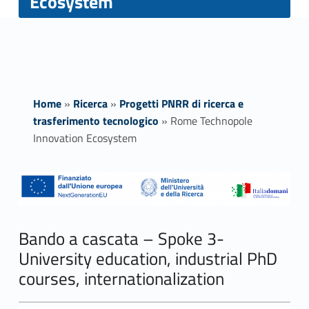
Ecosystem
Home
»
Ricerca
»
Progetti PNRR di ricerca e
trasferimento tecnologico
»
Rome Technopole
Innovation Ecosystem
R
o
m
Bando a cascata – Spoke 3-
University education, industrial PhD
e
courses, internationalization
T