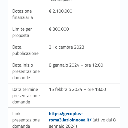
n
Dotazione
€ 2.100.000
o
finanziaria
v
Limite per
€ 300.000
a
proposta
t
Data
21 dicembre 2023
pubblicazione
i
Data inizio
8 gennaio 2024 – ore 12:00
o
presentazione
domande
n
Data termine
15 febbraio 2024 – ore 18:00
E
presentazione
domande
c
Link identifier #identifier__101759-1
Link
https://gecoplus-
o
presentazione
roma3.lazioinnova.it/
(attivo dal 8
domande
gennaio 2024)