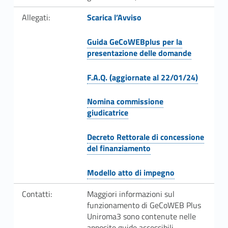
s
Link identifier #identifier__117839-2
y
Allegati:
Scarica l’Avviso
s
Guida GeCoWEBplus per la
presentazione delle domande
Link identifier #identifier__106888-3
t
e
F.A.Q. (aggiornate al 22/01/24)
Link identifier #identifier__50804-4
m
Nomina commissione
giudicatrice
Link identifier #identifier__160059-5
Decreto Rettorale di concessione
del finanziamento
Link identifier #identifier__191516-6
Modello atto di impegno
Link identifier #identifier__6998-7
Contatti:
Maggiori informazioni sul
funzionamento di GeCoWEB Plus
Uniroma3 sono contenute nelle
apposite guide accessibili