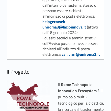
dall’interno del sistema stesso o
possono essere richieste
Link identifier #identifier__185922-8
all’indirizzo di posta elettronica
helpgecoweb-
uniroma3@lazioinnova.it
(attivo
dall’ 8 gennaio 2024)
I quesiti tecnici e amministrativi
sull’Avviso possono invece essere
richiesti all’indirizzo di posta
Link identifier #identifier__71361-9
elettronica
call.pnrr@uniroma3.it
Il Progetto
Il
Rome Technopole
Innovation Ecosystem
è il
primo polo multi-
tecnologico per la didattica,
la ricerca e il trasferimento