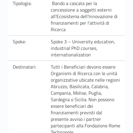
e
Tipologia:
Bando a cascata per la
concessione a soggetti esterni
c
all’Ecosistema dell’Innovazione di
finanziamenti per l’attività di
h
Ricerca
n
Spoke:
Spoke 3 – University education,
industrial PhD courses,
o
internationalization
p
Destinatari:
Tutti i Beneficiari devono essere
o
Organismi di Ricerca con le unità
organizzative ubicate nelle regioni
l
Abruzzo, Basilicata, Calabria,
Campania, Molise, Puglia,
e
Sardegna o Sicilia. Non possono
essere beneficiari dei
I
finanziamenti previsti dal
presente avviso i partner
n
partecipanti alla Fondazione Rome
Technopole.