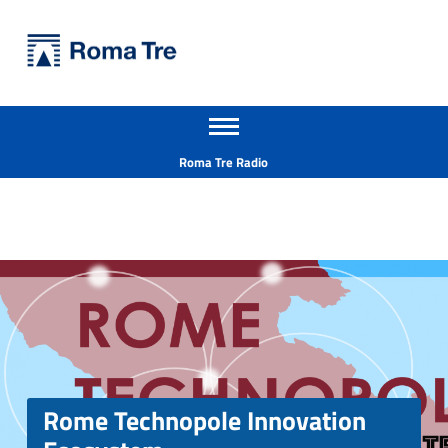
Primary Menu
Università Roma Tre
Rome Technopole Innovation Ecosystem - Università Roma Tre
Apri il menu secondario
L’Università degli Studi Roma Tre è un’università giovane e per giovani, è nata nel 1992 ed è rapidamente cresciuta sia in termini di studenti che di corsi di studio offerti. Sono attivi 13 dipartimenti che offrono corsi di Laurea, Laurea magistrale, Master, Corsi di perfezionamento, Dottorati di ricerca e Scuole di specializzazione
Header info sidebar
Roma Tre Radio
Rome Technopole Innovation