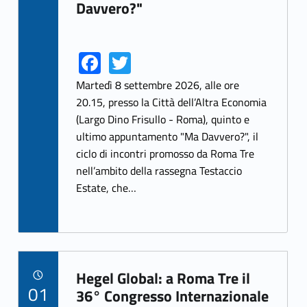
Davvero?"
Fa
T
Link identifier share facebook archive #share-link-archive-34825
Link identifier share twitter archive #share-link-archive-77304
ce
w
Martedì 8 settembre 2026, alle ore
b
itt
20.15, presso la Città dell’Altra Economia
(Largo Dino Frisullo - Roma), quinto e
o
er
ultimo appuntamento "Ma Davvero?", il
o
ciclo di incontri promosso da Roma Tre
k
nell’ambito della rassegna Testaccio
Estate, che…
Hegel Global: a Roma Tre il
POSTED ON:
01
Link identifier archive #link-archive-30935
36° Congresso Internazionale