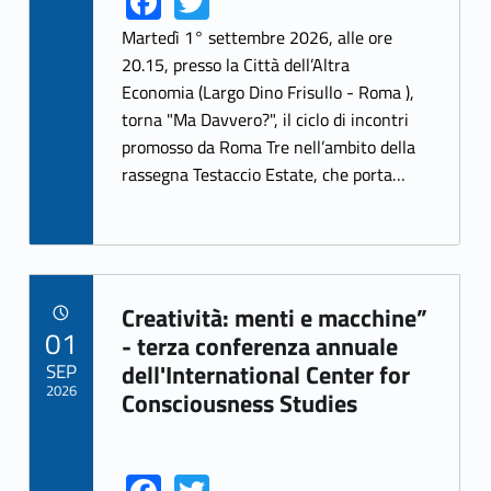
Fa
T
ce
w
Martedì 1° settembre 2026, alle ore
b
itt
20.15, presso la Città dell’Altra
Economia (Largo Dino Frisullo - Roma ),
o
er
torna "Ma Davvero?", il ciclo di incontri
o
promosso da Roma Tre nell’ambito della
k
rassegna Testaccio Estate, che porta…
Creatività: menti e macchine”
POSTED ON:
01
Link identifier archive #link-archive-59072
- terza conferenza annuale
SEP
dell'International Center for
2026
Consciousness Studies
Link identifier share facebook archive #share-link-archive-76962
Link identifier share twitter archive #share-link-archive-54020