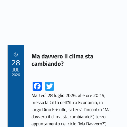
Ma davvero il clima sta
POSTED ON:
28
Link identifier archive #link-archive-37394
cambiando?
JUL
2026
Fa
T
Link identifier share facebook archive #share-link-archive-15884
Link identifier share twitter archive #share-link-archive-99149
ce
w
Martedì 28 luglio 2026, alle ore 20.15,
b
itt
presso la Città dell’Altra Economia, in
largo Dino Frisullo, si terrà l’incontro “Ma
o
er
davvero il clima sta cambiando?”, terzo
o
appuntamento del ciclo “Ma Davvero?”,