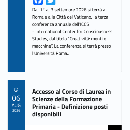
Fa
T
ce
w
Dal 1° al 3 settembre 2026 si terrà a
b
itt
Roma e alla Città del Vaticano, la terza
conferenza annuale dell’ICCS
o
er
- International Center for Consciousness
o
Studies, dal titolo “Creatività: menti e
k
macchine”. La conferenza si terrà presso
l’Università Roma…
Accesso al Corso di Laurea in
POSTED ON:
06
Link identifier archive #link-archive-21646
Scienze della Formazione
AUG
Primaria - Definizione posti
2026
disponibili
Link identifier archive #link-archive-thumb-soap-59351