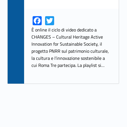
Fa
T
Link identifier share facebook archive #share-link-archive-75482
Link identifier share twitter archive #share-link-archive-74071
ce
w
È online il ciclo di video dedicato a
b
itt
CHANGES – Cultural Heritage Active
Innovation for Sustainable Society, il
o
er
progetto PNRR sul patrimonio culturale,
o
la cultura e l’innovazione sostenibile a
k
cui Roma Tre partecipa. La playlist si…