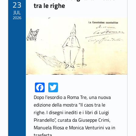
POSTED ON:
23
Link identifier archive #link-archive-33704
tra le righe
JUL
2026
Link identifier archive #link-archive-thumb-soap-57691
Fa
T
Link identifier share facebook archive #share-link-archive-11179
Link identifier share twitter archive #share-link-archive-97536
ce
w
Dopo l'esordio a Roma Tre, una nuova
b
itt
edizione della mostra “Il caos tra le
righe. I disegni inediti e i libri di Luigi
o
er
Pirandello”, curata da Giuseppe Crimi,
o
Manuela Riosa e Monica Venturini va in
trasferta…