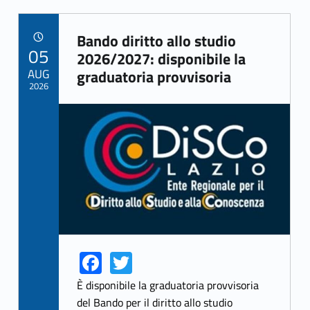
Bando diritto allo studio
POSTED ON:
05
Link identifier archive #link-archive-89145
2026/2027: disponibile la
AUG
graduatoria provvisoria
2026
Link identifier archive #link-archive-thumb-soap-59432
Fa
T
Link identifier share facebook archive #share-link-archive-1909
Link identifier share twitter archive #share-link-archive-9761
ce
w
È disponibile la graduatoria provvisoria
b
itt
del Bando per il diritto allo studio