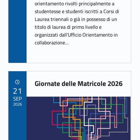
b
itt
orientamento rivolti principalmente a
studentesse e studenti iscritti a Corsi di
o
er
Laurea triennali o già in possesso di un
o
titolo di laurea di primo livello e
k
organizzati dall’Ufficio Orientamento in
collaborazione…
Giornate delle Matricole 2026
POSTED ON:
21
Link identifier archive #link-archive-84658
Link identifier archive #link-archive-thumb-soap-60376
SEP
2026