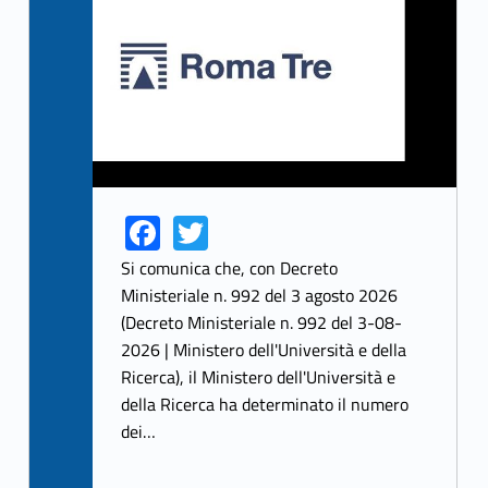
Fa
T
Link identifier share facebook archive #share-link-archive-68241
Link identifier share twitter archive #share-link-archive-42548
ce
w
Si comunica che, con Decreto
b
itt
Ministeriale n. 992 del 3 agosto 2026
(Decreto Ministeriale n. 992 del 3-08-
o
er
2026 | Ministero dell'Università e della
o
Ricerca), il Ministero dell'Università e
k
della Ricerca ha determinato il numero
dei…