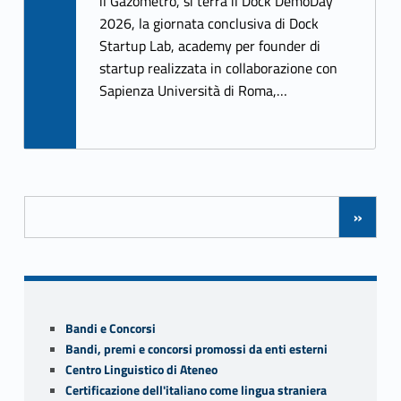
b
itt
il Gazometro, si terrà il Dock DemoDay
2026, la giornata conclusiva di Dock
o
er
Startup Lab, academy per founder di
o
startup realizzata in collaborazione con
k
Sapienza Università di Roma,…
Posts Navigation
»
Sidebar
Bandi e Concorsi
Bandi, premi e concorsi promossi da enti esterni
Centro Linguistico di Ateneo
Certificazione dell'italiano come lingua straniera