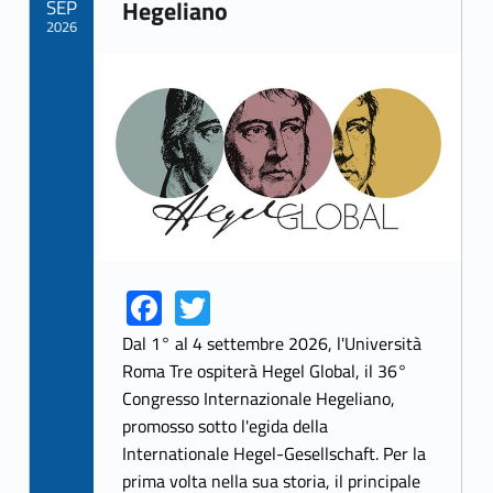
SEP
Hegeliano
2026
Link identifier archive #link-archive-thumb-soap-87633
Fa
T
Link identifier share facebook archive #share-link-archive-2553
Link identifier share twitter archive #share-link-archive-79297
ce
w
Dal 1° al 4 settembre 2026, l'Università
b
itt
Roma Tre ospiterà Hegel Global, il 36°
Congresso Internazionale Hegeliano,
o
er
promosso sotto l'egida della
o
Internationale Hegel-Gesellschaft. Per la
k
prima volta nella sua storia, il principale