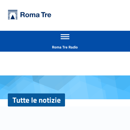
Primary Menu
Università Roma Tre
Tutte le notizie - Università Roma Tre
Apri il menu secondario
L’Università degli Studi Roma Tre è un’università giovane e per giovani, è nata nel 1992 ed è rapidamente cresciuta sia in termini di studenti che di corsi di studio offerti. Sono attivi 13 dipartimenti che offrono corsi di Laurea, Laurea magistrale, Master, Corsi di perfezionamento, Dottorati di ricerca e Scuole di specializzazione
Header info sidebar
Roma Tre Radio
Tutte le notizie