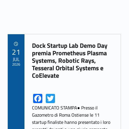
Dock Startup Lab Demo Day
POSTED ON:
21
Link identifier archive #link-archive-20034
premia Prometheus Plasma
JUL
Systems, Robotic Rays,
2026
Tesseral Orbital Systems e
CoElevate
Fa
T
Link identifier share facebook archive #share-link-archive-42540
Link identifier share twitter archive #share-link-archive-23895
ce
w
COMUNICATO STAMPA● Presso il
b
itt
Gazometro di Roma Ostiense le 11
startup finaliste hanno presentato i loro
o
er