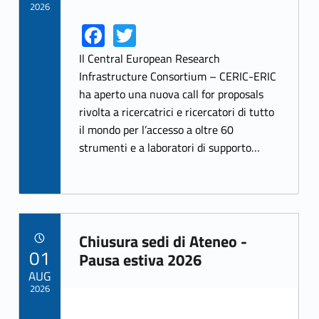
2026
Fa
T
Link identifier share facebook archive #share-link-archive-63817
Link identifier share twitter archive #share-link-archive-8346
ce
w
Il Central European Research
b
itt
Infrastructure Consortium – CERIC-ERIC
ha aperto una nuova call for proposals
o
er
rivolta a ricercatrici e ricercatori di tutto
o
il mondo per l’accesso a oltre 60
k
strumenti e a laboratori di supporto…
Chiusura sedi di Ateneo -
POSTED ON:
01
Link identifier archive #link-archive-34433
Pausa estiva 2026
AUG
2026
Link identifier archive #link-archive-thumb-soap-65368