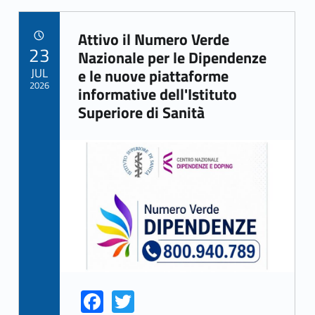
Attivo il Numero Verde
POSTED ON:
23
Link identifier archive #link-archive-1325
Nazionale per le Dipendenze
JUL
e le nuove piattaforme
2026
informative dell'Istituto
Superiore di Sanità
Link identifier archive #link-archive-thumb-soap-11398
Fa
T
Link identifier share facebook archive #share-link-archive-11654
Link identifier share twitter archive #share-link-archive-39227