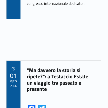
congresso internazionale dedicato…
"Ma davvero la storia si
POSTED ON:
01
Link identifier archive #link-archive-13816
ripete?": a Testaccio Estate
SEP
un viaggio tra passato e
2026
presente
Link identifier share facebook archive #share-link-archive-78811
Link identifier share twitter archive #share-link-archive-91134