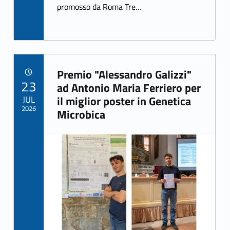
k
promosso da Roma Tre…
Premio "Alessandro Galizzi"
POSTED ON:
23
Link identifier archive #link-archive-99462
ad Antonio Maria Ferriero per
JUL
il miglior poster in Genetica
2026
Microbica
Link identifier archive #link-archive-thumb-soap-92224