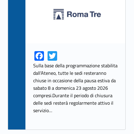
Fa
T
Link identifier share facebook archive #share-link-archive-81626
Link identifier share twitter archive #share-link-archive-40453
ce
w
Sulla base della programmazione stabilita
b
itt
dall’Ateneo, tutte le sedi resteranno
chiuse in occasione della pausa estiva da
o
er
sabato 8 a domenica 23 agosto 2026
o
compresi.Durante il periodo di chiusura
k
delle sedi resterà regolarmente attivo il
servizio…