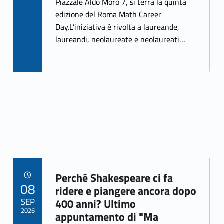
Piazzale Aldo Moro 7, si terrà la quinta
o
er
edizione del Roma Math Career
o
Day.L’iniziativa è rivolta a laureande,
k
laureandi, neolaureate e neolaureati…
Perché Shakespeare ci fa
POSTED ON:
08
Link identifier archive #link-archive-42218
ridere e piangere ancora dopo
SEP
400 anni? Ultimo
2026
appuntamento di "Ma