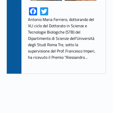
Fa
T
Link identifier share facebook archive #share-link-archive-3220
Link identifier share twitter archive #share-link-archive-47854
ce
w
Antonio Maria Ferriero, dottorando del
b
itt
XLI ciclo del Dottorato in Scienze e
Tecnologie Biologiche (STB) del
o
er
Dipartimento di Scienze dell'Università
o
degli Studi Roma Tre, sotto la
k
supervisione del Prof. Francesco Imperi,
ha ricevuto il Premio "Alessandro…