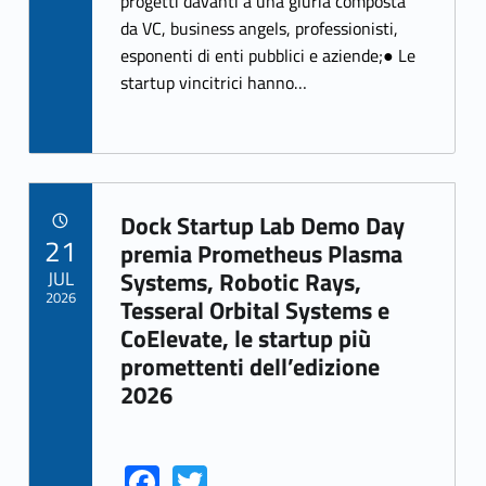
progetti davanti a una giuria composta
o
da VC, business angels, professionisti,
k
esponenti di enti pubblici e aziende;● Le
startup vincitrici hanno…
Dock Startup Lab Demo Day
POSTED ON:
21
Link identifier archive #link-archive-23229
premia Prometheus Plasma
JUL
Systems, Robotic Rays,
2026
Tesseral Orbital Systems e
CoElevate, le startup più
promettenti dell’edizione
2026
Fa
T
Link identifier share facebook archive #share-link-archive-41512
Link identifier share twitter archive #share-link-archive-87048