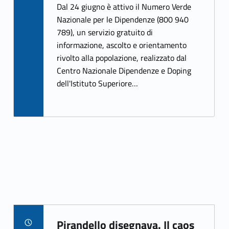
ce
w
Dal 24 giugno è attivo il Numero Verde
b
itt
Nazionale per le Dipendenze (800 940
789), un servizio gratuito di
o
er
informazione, ascolto e orientamento
o
rivolto alla popolazione, realizzato dal
k
Centro Nazionale Dipendenze e Doping
dell'Istituto Superiore…
Pirandello disegnava. Il caos