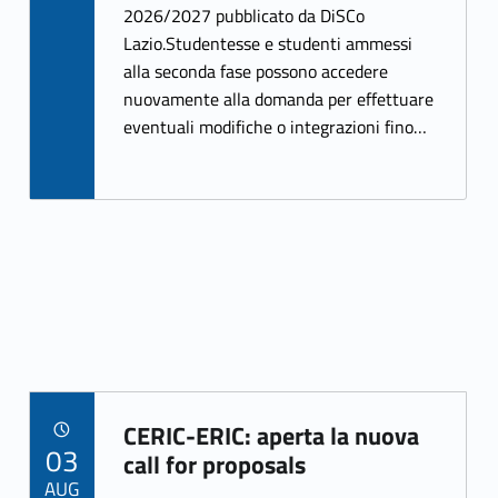
2026/2027 pubblicato da DiSCo
o
er
Lazio.Studentesse e studenti ammessi
o
alla seconda fase possono accedere
k
nuovamente alla domanda per effettuare
eventuali modifiche o integrazioni fino…
CERIC-ERIC: aperta la nuova
POSTED ON:
03
Link identifier archive #link-archive-94667
call for proposals
AUG