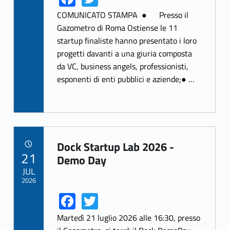
ce
w
COMUNICATO STAMPA ● Presso il
b
itt
Gazometro di Roma Ostiense le 11
startup finaliste hanno presentato i loro
o
er
progetti davanti a una giuria composta
o
da VC, business angels, professionisti,
k
esponenti di enti pubblici e aziende;● …
Dock Startup Lab 2026 -
POSTED ON:
21
Link identifier archive #link-archive-68770
Demo Day
JUL
2026
Fa
T
Link identifier share facebook archive #share-link-archive-70989
Link identifier share twitter archive #share-link-archive-28497
ce
w
Martedì 21 luglio 2026 alle 16:30, presso