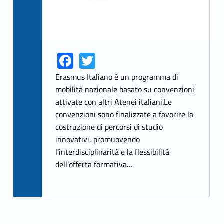
Fa
T
Link identifier share facebook archive #share-link-archive-42239
Link identifier share twitter archive #share-link-archive-49277
ce
w
Erasmus Italiano è un programma di
b
itt
mobilità nazionale basato su convenzioni
attivate con altri Atenei italiani.Le
o
er
convenzioni sono finalizzate a favorire la
o
costruzione di percorsi di studio
k
innovativi, promuovendo
l’interdisciplinarità e la flessibilità
dell’offerta formativa…