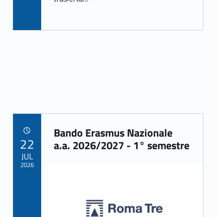
k
Bando Erasmus Nazionale
POSTED ON:
22
Link identifier archive #link-archive-63067
a.a. 2026/2027 - 1° semestre
JUL
2026
Link identifier archive #link-archive-thumb-soap-68819