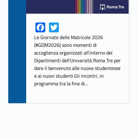
Fa
T
Link identifier share facebook archive #share-link-archive-54689
Link identifier share twitter archive #share-link-archive-36464
ce
w
Le Giornate delle Matricole 2026
b
itt
(#GDM2026) sono momenti di
accoglienza organizzati all’interno dei
o
er
Dipartimenti dell'Università Roma Tre per
o
dare il benvenuto alle nuove studentesse
k
e ai nuovi studenti.Gli incontri, in
programma tra la fine di…