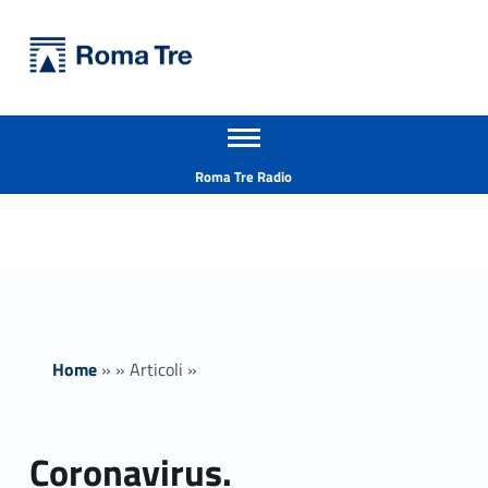
Primary Menu
Università Roma Tre
Coronavirus. Aggiornamento del 6 novembre 2020 - Università Roma Tre
Apri il menu secondario
L’Università degli Studi Roma Tre è un’università giovane e per giovani, è nata nel 1992 ed è rapidamente cresciuta sia in termini di studenti che di corsi di studio offerti. Sono attivi 13 dipartimenti che offrono corsi di Laurea, Laurea magistrale, Master, Corsi di perfezionamento, Dottorati di ricerca e Scuole di specializzazione
Header info sidebar
Roma Tre Radio
Home
»
»
Articoli
»
Coronavirus.