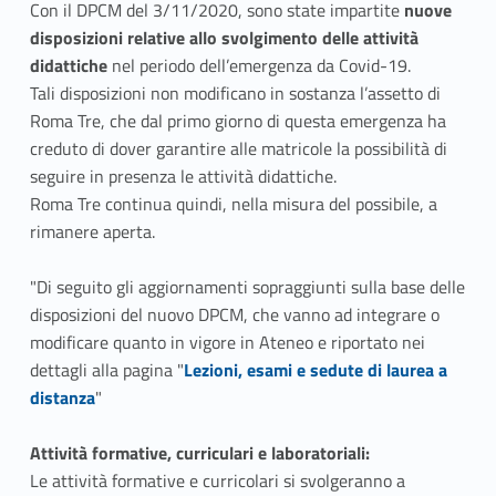
Con il DPCM del 3/11/2020, sono state impartite
nuove
b
itt
disposizioni relative allo svolgimento delle attività
o
er
didattiche
nel periodo dell’emergenza da Covid-19.
o
Tali disposizioni non modificano in sostanza l’assetto di
Roma Tre, che dal primo giorno di questa emergenza ha
k
creduto di dover garantire alle matricole la possibilità di
seguire in presenza le attività didattiche.
Roma Tre continua quindi, nella misura del possibile, a
rimanere aperta.
"Di seguito gli aggiornamenti sopraggiunti sulla base delle
disposizioni del nuovo DPCM, che vanno ad integrare o
modificare quanto in vigore in Ateneo e riportato nei
Link identifier #identifier__85824-1
dettagli alla pagina "
Lezioni, esami e sedute di laurea a
distanza
"
Attività formative, curriculari e laboratoriali:
Le attività formative e curricolari si svolgeranno a